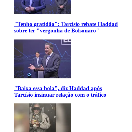
"Tenho gratidão": Tarcísio rebate Haddad
sobre ter "vergonha de Bolsonaro"
"Baixa essa bola", diz Haddad após
Tarcísio insinuar relação com o tráfico