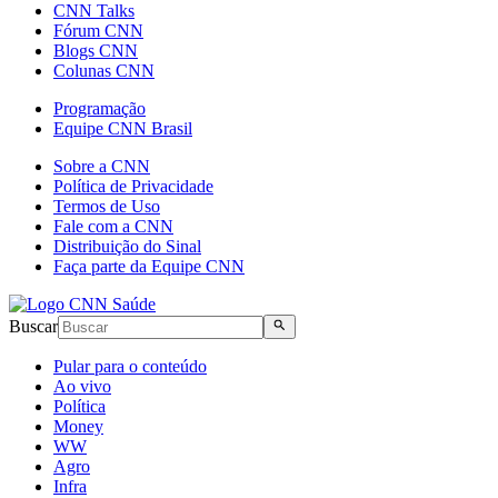
CNN Talks
Fórum CNN
Blogs CNN
Colunas CNN
Programação
Equipe CNN Brasil
Sobre a CNN
Política de Privacidade
Termos de Uso
Fale com a CNN
Distribuição do Sinal
Faça parte da Equipe CNN
Buscar
Pular para o conteúdo
Ao vivo
Política
Money
WW
Agro
Infra