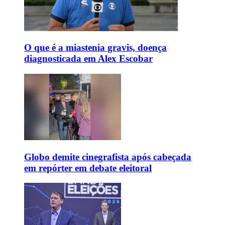
O que é a miastenia gravis, doença
diagnosticada em Alex Escobar
Globo demite cinegrafista após cabeçada
em repórter em debate eleitoral