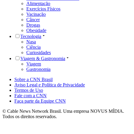
Alimentação
Exercícios Físicos
Vacinação
Câncer
Drogas
Obesidade
Tecnologia
Nasa
Ciência
Curiosidades
Viagem & Gastronomia
Viagem
Gastronomia
Sobre a CNN Brasil
Aviso Legal e Política de Privacidade
Termos de Uso
Fale com a CNN
Faça parte da Equipe CNN
© Cable News Network Brasil. Uma empresa NOVUS MÍDIA.
Todos os direitos reservados.