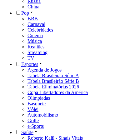
Rússia
China
Pop
BBB
Carnaval
Celebridades
Cinema
Música
Realities
Streaming
TV
Esportes
Agenda de Jogos
Tabela Brasileirão Série A
Tabela Brasileirão Série B
Tabela Eliminatórias 2026
Copa Libertadores da América
Olimpíadas
Basquete
Vôlei
Automobilismo
Golfe
e-Sports
Saúde
Roberto Kalil - Sinais Vitais