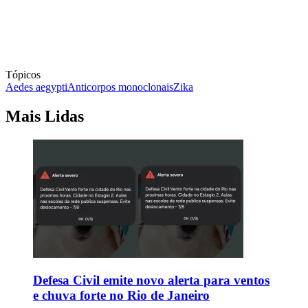
Tópicos
Aedes aegypti
Anticorpos monoclonais
Zika
Mais Lidas
Defesa Civil emite novo alerta para ventos
e chuva forte no Rio de Janeiro