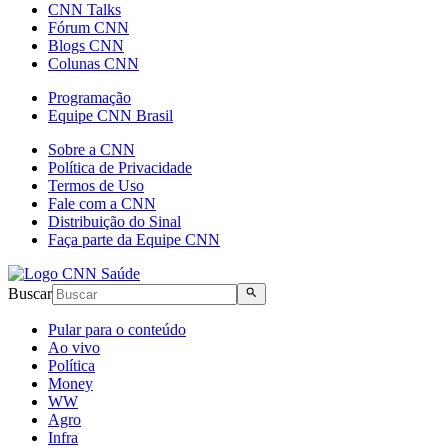
CNN Talks
Fórum CNN
Blogs CNN
Colunas CNN
Programação
Equipe CNN Brasil
Sobre a CNN
Política de Privacidade
Termos de Uso
Fale com a CNN
Distribuição do Sinal
Faça parte da Equipe CNN
Buscar
Pular para o conteúdo
Ao vivo
Política
Money
WW
Agro
Infra