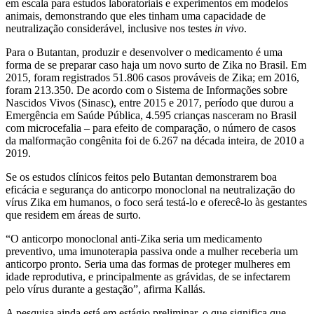
em escala para estudos laboratoriais e experimentos em modelos
animais, demonstrando que eles tinham uma capacidade de
neutralização considerável, inclusive nos testes
in vivo
.
Para o Butantan, produzir e desenvolver o medicamento é uma
forma de se preparar caso haja um novo surto de Zika no Brasil. Em
2015, foram registrados 51.806 casos prováveis de Zika; em 2016,
foram 213.350. De acordo com o Sistema de Informações sobre
Nascidos Vivos (Sinasc), entre 2015 e 2017, período que durou a
Emergência em Saúde Pública, 4.595 crianças nasceram no Brasil
com microcefalia – para efeito de comparação, o número de casos
da malformação congênita foi de 6.267 na década inteira, de 2010 a
2019.
Se os estudos clínicos feitos pelo Butantan demonstrarem boa
eficácia e segurança do anticorpo monoclonal na neutralização do
vírus Zika em humanos, o foco será testá-lo e oferecê-lo às gestantes
que residem em áreas de surto.
“O anticorpo monoclonal anti-Zika seria um medicamento
preventivo, uma imunoterapia passiva onde a mulher receberia um
anticorpo pronto. Seria uma das formas de proteger mulheres em
idade reprodutiva, e principalmente as grávidas, de se infectarem
pelo vírus durante a gestação”, afirma Kallás.
A pesquisa ainda está em estágio preliminar, o que significa que