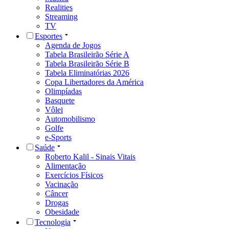
Realities
Streaming
TV
Esportes
Agenda de Jogos
Tabela Brasileirão Série A
Tabela Brasileirão Série B
Tabela Eliminatórias 2026
Copa Libertadores da América
Olimpíadas
Basquete
Vôlei
Automobilismo
Golfe
e-Sports
Saúde
Roberto Kalil - Sinais Vitais
Alimentação
Exercícios Físicos
Vacinação
Câncer
Drogas
Obesidade
Tecnologia