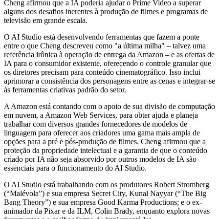
Cheng afirmou que a IA poderia ajudar o Prime Video a superar
alguns dos desafios inerentes à produção de filmes e programas de
televisão em grande escala.
O AI Studio está desenvolvendo ferramentas que fazem a ponte
entre o que Cheng descreveu como "a última milha" – talvez uma
referência irônica à operação de entrega da Amazon – e as ofertas de
IA para o consumidor existente, oferecendo o controle granular que
os diretores precisam para conteúdo cinematográfico. Isso inclui
aprimorar a consistência dos personagens entre as cenas e integrar-se
às ferramentas criativas padrão do setor.
A Amazon está contando com o apoio de sua divisão de computação
em nuvem, a Amazon Web Services, para obter ajuda e planeja
trabalhar com diversos grandes fornecedores de modelos de
linguagem para oferecer aos criadores uma gama mais ampla de
opções para a pré e pós-produção de filmes. Cheng afirmou que a
proteção da propriedade intelectual e a garantia de que o conteúdo
criado por IA não seja absorvido por outros modelos de IA são
essenciais para o funcionamento do AI Studio.
O AI Studio está trabalhando com os produtores Robert Stromberg
(“Malévola”) e sua empresa Secret City, Kunal Nayyar (“The Big
Bang Theory”) e sua empresa Good Karma Productions; e o ex-
animador da Pixar e da ILM, Colin Brady, enquanto explora novas