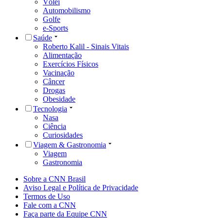
Vôlei
Automobilismo
Golfe
e-Sports
Saúde
Roberto Kalil - Sinais Vitais
Alimentação
Exercícios Físicos
Vacinação
Câncer
Drogas
Obesidade
Tecnologia
Nasa
Ciência
Curiosidades
Viagem & Gastronomia
Viagem
Gastronomia
Sobre a CNN Brasil
Aviso Legal e Política de Privacidade
Termos de Uso
Fale com a CNN
Faça parte da Equipe CNN