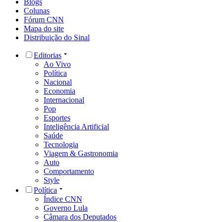
Blogs
Colunas
Fórum CNN
Mapa do site
Distribuição do Sinal
Editorias
Ao Vivo
Política
Nacional
Economia
Internacional
Pop
Esportes
Inteligência Artificial
Saúde
Tecnologia
Viagem & Gastronomia
Auto
Comportamento
Style
Política
Índice CNN
Governo Lula
Câmara dos Deputados