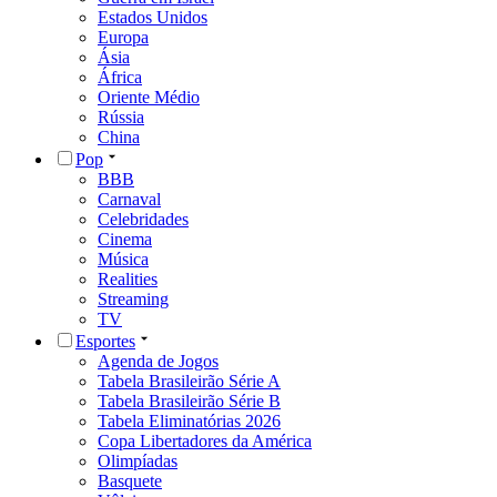
Estados Unidos
Europa
Ásia
África
Oriente Médio
Rússia
China
Pop
BBB
Carnaval
Celebridades
Cinema
Música
Realities
Streaming
TV
Esportes
Agenda de Jogos
Tabela Brasileirão Série A
Tabela Brasileirão Série B
Tabela Eliminatórias 2026
Copa Libertadores da América
Olimpíadas
Basquete