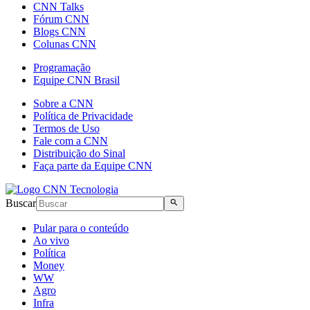
CNN Talks
Fórum CNN
Blogs CNN
Colunas CNN
Programação
Equipe CNN Brasil
Sobre a CNN
Política de Privacidade
Termos de Uso
Fale com a CNN
Distribuição do Sinal
Faça parte da Equipe CNN
Buscar
Pular para o conteúdo
Ao vivo
Política
Money
WW
Agro
Infra