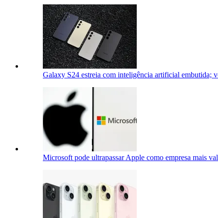
Galaxy S24 estreia com inteligência artificial embutida; 
Microsoft pode ultrapassar Apple como empresa mais va