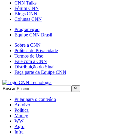
CNN Talks
Fórum CNN
Blogs CNN
Colunas CNN
Programação
Equipe CNN Brasil
Sobre a CNN
Política de Privacidade
Termos de Uso
Fale com a CNN
Distribuição do Sinal
Faça parte da Equipe CNN
Buscar
Pular para o conteúdo
Ao vivo
Política
Money
WW
Agro
Infra