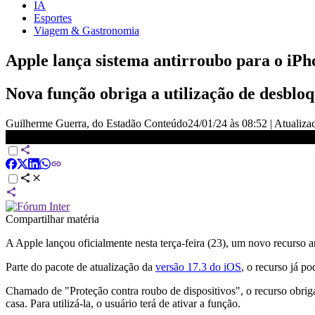
IA
Esportes
Viagem & Gastronomia
Apple lança sistema antirroubo para o iPh
Nova função obriga a utilização de desbloq
Guilherme Guerra, do Estadão Conteúdo
24/01/24 às 08:52
|
Atualiz
Apple lança sistema antirroubo para o iPhone no Brasil | LIVE CNN
Compartilhar matéria
A Apple lançou oficialmente nesta terça-feira (23), um novo recurso a
Parte do pacote de atualização da
versão 17.3 do iOS
, o recurso já po
Chamado de "Proteção contra roubo de dispositivos", o recurso obriga
casa. Para utilizá-la, o usuário terá de ativar a função.