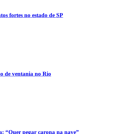
tos fortes no estado de SP
ão de ventania no Rio
a: “Quer pegar carona na nave”