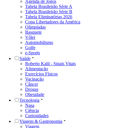
Agenda de Jogos
Tabela Brasileirão Série A
Tabela Brasileirão Série B
Tabela Eliminatórias 2026
Copa Libertadores da América
Olimpíadas
Basquete
Vôlei
Automobilismo
Golfe
e-Sports
Saúde
Roberto Kalil - Sinais Vitais
Alimentação
Exercícios Físicos
Vacinação
Câncer
Drogas
Obesidade
Tecnologia
Nasa
Ciência
Curiosidades
Viagem & Gastronomia
Viagem