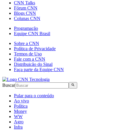
CNN Talks
Fórum CNN
Blogs CNN
Colunas CNN
Programação
Equipe CNN Brasil
Sobre a CNN
Política de Privacidade
Termos de Uso
Fale com a CNN
Distribuição do Sinal
Faça parte da Equipe CNN
Buscar
Pular para o conteúdo
Ao vivo
Política
Money
WW
Agro
Infra