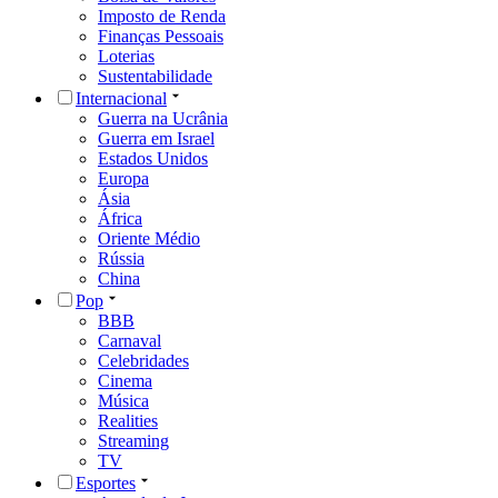
Imposto de Renda
Finanças Pessoais
Loterias
Sustentabilidade
Internacional
Guerra na Ucrânia
Guerra em Israel
Estados Unidos
Europa
Ásia
África
Oriente Médio
Rússia
China
Pop
BBB
Carnaval
Celebridades
Cinema
Música
Realities
Streaming
TV
Esportes