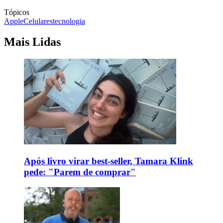
Tópicos
Apple
Celulares
tecnologia
Mais Lidas
Após livro virar best-seller, Tamara Klink
pede: "Parem de comprar"