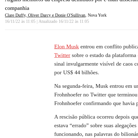
companhia
Clare Duffy, Oliver Darcy e Donie O'Sullivan
, Nova York
16/11/22 às 11:05
|
Atualizado
16/11/22 às 11:05
Elon Musk
entrou em conflito publi
Twitter
sobre o estado da plataforma
sinal invulgarmente visível de caos c
por US$ 44 bilhões.
Na segunda-feira, Musk entrou em um
Frohnhoefer no Twitter que terminou 
Frohnhoefer confirmando que havia pe
A rescisão pública ocorreu depois q
estava “errado” sobre suas alegações 
funcionando, nas palavras do bilionár