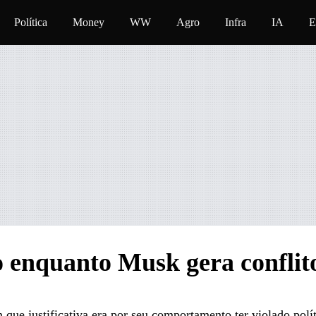
eúdo
Política
Money
WW
Agro
Infra
IA
E
o enquanto Musk gera conflit
ue justificativa era por seu comportamento ter violado polít