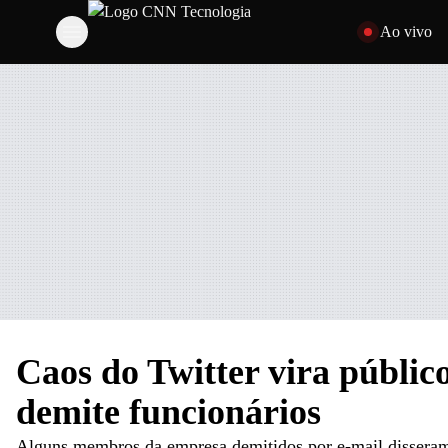
Pular para o cont
Ao vivo
Caos do Twitter vira públic
demite funcionários
Alguns membros da empresa demitidos por e-mail disseram q