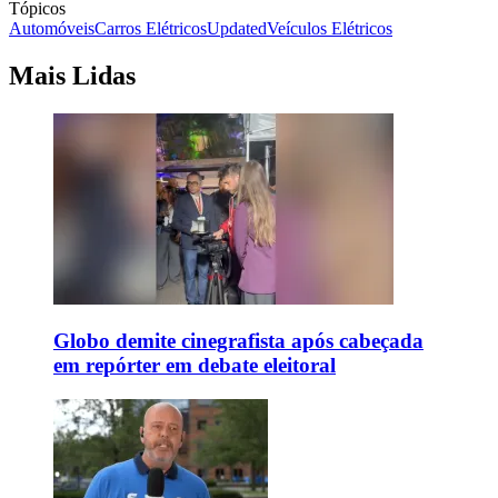
Tópicos
Automóveis
Carros Elétricos
Updated
Veículos Elétricos
Mais Lidas
Globo demite cinegrafista após cabeçada
em repórter em debate eleitoral