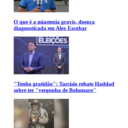
O que é a miastenia gravis, doença
diagnosticada em Alex Escobar
"Tenho gratidão": Tarcísio rebate Haddad
sobre ter "vergonha de Bolsonaro"