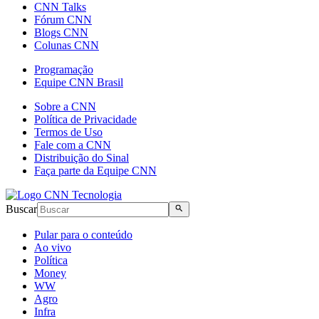
CNN Talks
Fórum CNN
Blogs CNN
Colunas CNN
Programação
Equipe CNN Brasil
Sobre a CNN
Política de Privacidade
Termos de Uso
Fale com a CNN
Distribuição do Sinal
Faça parte da Equipe CNN
Buscar
Pular para o conteúdo
Ao vivo
Política
Money
WW
Agro
Infra