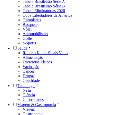
Tabela Brasileirão Série A
Tabela Brasileirão Série B
Tabela Eliminatórias 2026
Copa Libertadores da América
Olimpíadas
Basquete
Vôlei
Automobilismo
Golfe
e-Sports
Saúde
Roberto Kalil - Sinais Vitais
Alimentação
Exercícios Físicos
Vacinação
Câncer
Drogas
Obesidade
Tecnologia
Nasa
Ciência
Curiosidades
Viagem & Gastronomia
Viagem
Gastronomia