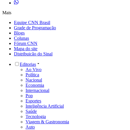
Mais
Equipe CNN Brasil
Grade de Programação
Blogs
Colunas
Fórum CNN
Mapa do site
Distribuição do Sinal
Editorias
Ao Vivo
Política
Nacional
Economia
Internacional
Pop
Esportes
Inteligência Artificial
Saúde
Tecnologia
Viagem & Gastronomia
Auto