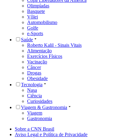
Copa Libertadores da América
Olimpíadas
Basquete
Vôlei
Automobilismo
Golfe
e-Sports
Saúde
Roberto Kalil - Sinais Vitais
Alimentação
Exercícios Físicos
Vacinação
Câncer
Drogas
Obesidade
Tecnologia
Nasa
Ciência
Curiosidades
Viagem & Gastronomia
Viagem
Gastronomia
Sobre a CNN Brasil
Aviso Legal e Política de Privacidade