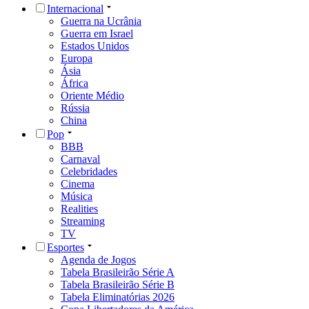
Internacional
Guerra na Ucrânia
Guerra em Israel
Estados Unidos
Europa
Ásia
África
Oriente Médio
Rússia
China
Pop
BBB
Carnaval
Celebridades
Cinema
Música
Realities
Streaming
TV
Esportes
Agenda de Jogos
Tabela Brasileirão Série A
Tabela Brasileirão Série B
Tabela Eliminatórias 2026