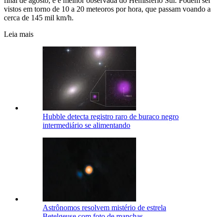
final de agosto, e é melhor observada do Hemisfério Sul. Podem ser
vistos em torno de 10 a 20 meteoros por hora, que passam voando a
cerca de 145 mil km/h.
Leia mais
Hubble detecta registro raro de buraco negro
intermediário se alimentando
Astrônomos resolvem mistério de estrela
Betelgeuse com foto de manchas