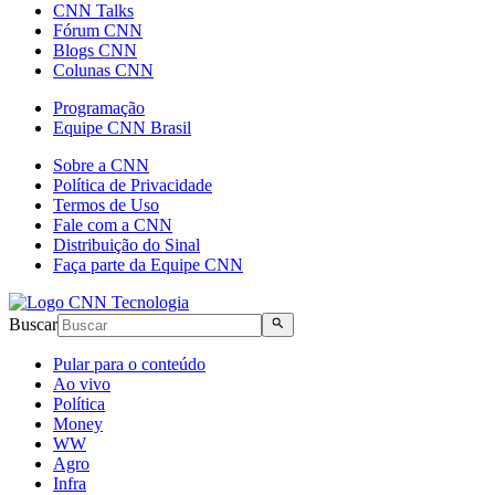
CNN Talks
Fórum CNN
Blogs CNN
Colunas CNN
Programação
Equipe CNN Brasil
Sobre a CNN
Política de Privacidade
Termos de Uso
Fale com a CNN
Distribuição do Sinal
Faça parte da Equipe CNN
Buscar
Pular para o conteúdo
Ao vivo
Política
Money
WW
Agro
Infra