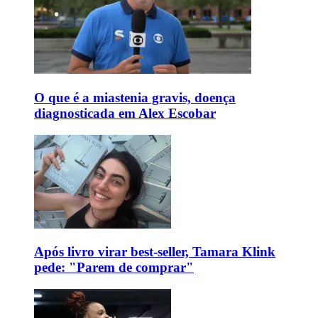
O que é a miastenia gravis, doença
diagnosticada em Alex Escobar
Após livro virar best-seller, Tamara Klink
pede: "Parem de comprar"