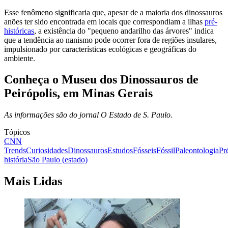
Esse fenômeno significaria que, apesar de a maioria dos dinossauros
anões ter sido encontrada em locais que correspondiam a ilhas
pré-
históricas
, a existência do "pequeno andarilho das árvores" indica
que a tendência ao nanismo pode ocorrer fora de regiões insulares,
impulsionado por características ecológicas e geográficas do
ambiente.
Conheça o Museu dos Dinossauros de
Peirópolis, em Minas Gerais
As informações são do jornal O Estado de S. Paulo.
Tópicos
CNN
Trends
Curiosidades
Dinossauros
Estudos
Fósseis
Fóssil
Paleontologia
Pr
história
São Paulo (estado)
Mais Lidas