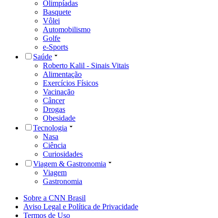
Olimpíadas
Basquete
Vôlei
Automobilismo
Golfe
e-Sports
Saúde
Roberto Kalil - Sinais Vitais
Alimentação
Exercícios Físicos
Vacinação
Câncer
Drogas
Obesidade
Tecnologia
Nasa
Ciência
Curiosidades
Viagem & Gastronomia
Viagem
Gastronomia
Sobre a CNN Brasil
Aviso Legal e Política de Privacidade
Termos de Uso