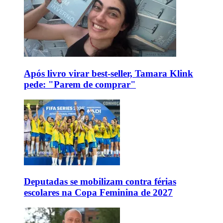
Após livro virar best-seller, Tamara Klink
pede: "Parem de comprar"
Deputadas se mobilizam contra férias
escolares na Copa Feminina de 2027