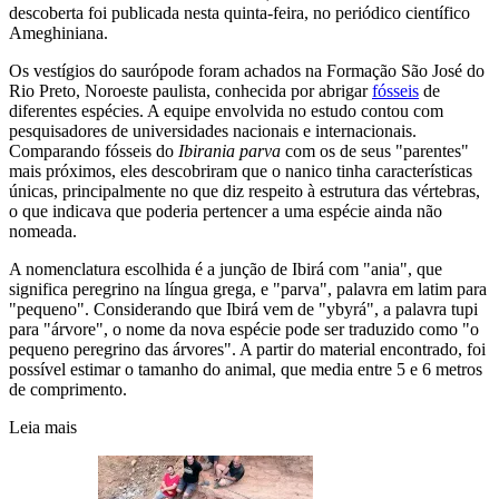
descoberta foi publicada nesta quinta-feira, no periódico científico
Ameghiniana.
Os vestígios do saurópode foram achados na Formação São José do
Rio Preto, Noroeste paulista, conhecida por abrigar
fósseis
de
diferentes espécies. A equipe envolvida no estudo contou com
pesquisadores de universidades nacionais e internacionais.
Comparando fósseis do
Ibirania parva
com os de seus "parentes"
mais próximos, eles descobriram que o nanico tinha características
únicas, principalmente no que diz respeito à estrutura das vértebras,
o que indicava que poderia pertencer a uma espécie ainda não
nomeada.
A nomenclatura escolhida é a junção de Ibirá com "ania", que
significa peregrino na língua grega, e "parva", palavra em latim para
"pequeno". Considerando que Ibirá vem de "ybyrá", a palavra tupi
para "árvore", o nome da nova espécie pode ser traduzido como "o
pequeno peregrino das árvores". A partir do material encontrado, foi
possível estimar o tamanho do animal, que media entre 5 e 6 metros
de comprimento.
Leia mais