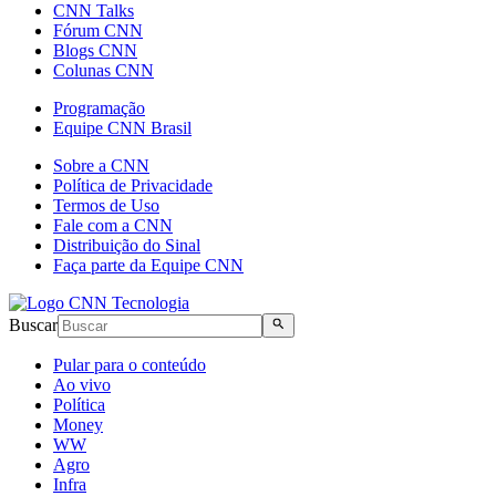
CNN Talks
Fórum CNN
Blogs CNN
Colunas CNN
Programação
Equipe CNN Brasil
Sobre a CNN
Política de Privacidade
Termos de Uso
Fale com a CNN
Distribuição do Sinal
Faça parte da Equipe CNN
Buscar
Pular para o conteúdo
Ao vivo
Política
Money
WW
Agro
Infra