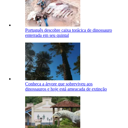
Português descobre caixa torácica de dinossauro
enterrada em seu quintal
Conheça a árvore que sobreviveu aos
dinossauros e hoje está ameaçada de extinção