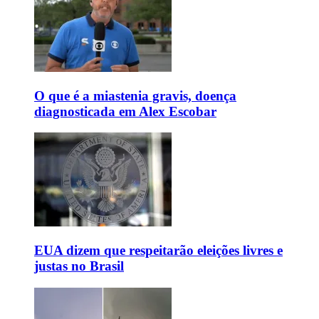
O que é a miastenia gravis, doença
diagnosticada em Alex Escobar
EUA dizem que respeitarão eleições livres e
justas no Brasil