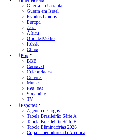
Internacional
Guerra na Ucrânia
Guerra em Israel
Estados Unidos
Europa
Ásia
África
Oriente Médio
Rússia
China
Pop
BBB
Carnaval
Celebridades
Cinema
Música
Realities
Streaming
TV
Esportes
Agenda de Jogos
Tabela Brasileirão Série A
Tabela Brasileirão Série B
Tabela Eliminatórias 2026
Copa Libertadores da América