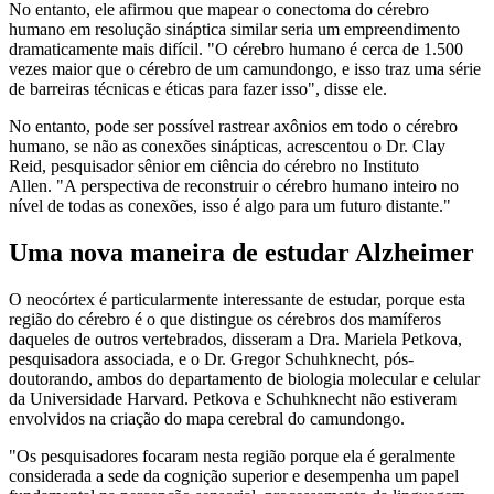
No entanto, ele afirmou que mapear o conectoma do cérebro
humano em resolução sináptica similar seria um empreendimento
dramaticamente mais difícil. "O cérebro humano é cerca de 1.500
vezes maior que o cérebro de um camundongo, e isso traz uma série
de barreiras técnicas e éticas para fazer isso", disse ele.
No entanto, pode ser possível rastrear axônios em todo o cérebro
humano, se não as conexões sinápticas, acrescentou o Dr. Clay
Reid, pesquisador sênior em ciência do cérebro no Instituto
Allen. "A perspectiva de reconstruir o cérebro humano inteiro no
nível de todas as conexões, isso é algo para um futuro distante."
Uma nova maneira de estudar Alzheimer
O neocórtex é particularmente interessante de estudar, porque esta
região do cérebro é o que distingue os cérebros dos mamíferos
daqueles de outros vertebrados, disseram a Dra. Mariela Petkova,
pesquisadora associada, e o Dr. Gregor Schuhknecht, pós-
doutorando, ambos do departamento de biologia molecular e celular
da Universidade Harvard. Petkova e Schuhknecht não estiveram
envolvidos na criação do mapa cerebral do camundongo.
"Os pesquisadores focaram nesta região porque ela é geralmente
considerada a sede da cognição superior e desempenha um papel