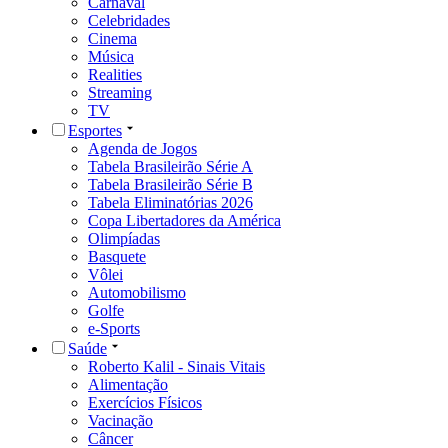
Carnaval
Celebridades
Cinema
Música
Realities
Streaming
TV
Esportes
Agenda de Jogos
Tabela Brasileirão Série A
Tabela Brasileirão Série B
Tabela Eliminatórias 2026
Copa Libertadores da América
Olimpíadas
Basquete
Vôlei
Automobilismo
Golfe
e-Sports
Saúde
Roberto Kalil - Sinais Vitais
Alimentação
Exercícios Físicos
Vacinação
Câncer