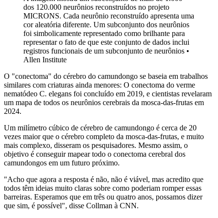
dos 120.000 neurônios reconstruídos no projeto
MICRONS. Cada neurônio reconstruído apresenta uma
cor aleatória diferente. Um subconjunto dos neurônios
foi simbolicamente representado como brilhante para
representar o fato de que este conjunto de dados inclui
registros funcionais de um subconjunto de neurônios •
Allen Institute
O "conectoma" do cérebro do camundongo se baseia em trabalhos
similares com criaturas ainda menores: O conectoma do verme
nematódeo C. elegans foi concluído em 2019, e cientistas revelaram
um mapa de todos os neurônios cerebrais da mosca-das-frutas em
2024.
Um milímetro cúbico de cérebro de camundongo é cerca de 20
vezes maior que o cérebro completo da mosca-das-frutas, e muito
mais complexo, disseram os pesquisadores. Mesmo assim, o
objetivo é conseguir mapear todo o conectoma cerebral dos
camundongos em um futuro próximo.
"Acho que agora a resposta é não, não é viável, mas acredito que
todos têm ideias muito claras sobre como poderiam romper essas
barreiras. Esperamos que em três ou quatro anos, possamos dizer
que sim, é possível", disse Collman à CNN.