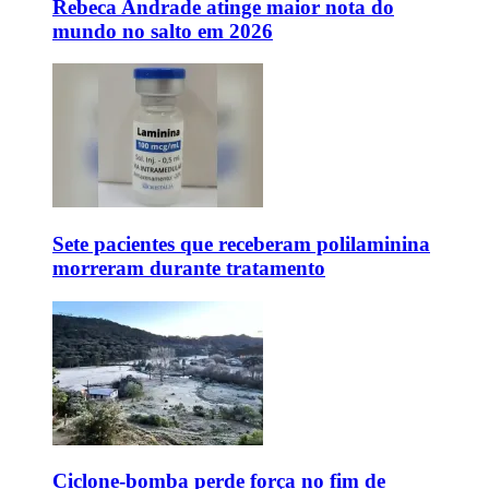
Rebeca Andrade atinge maior nota do
mundo no salto em 2026
Sete pacientes que receberam polilaminina
morreram durante tratamento
Ciclone-bomba perde força no fim de