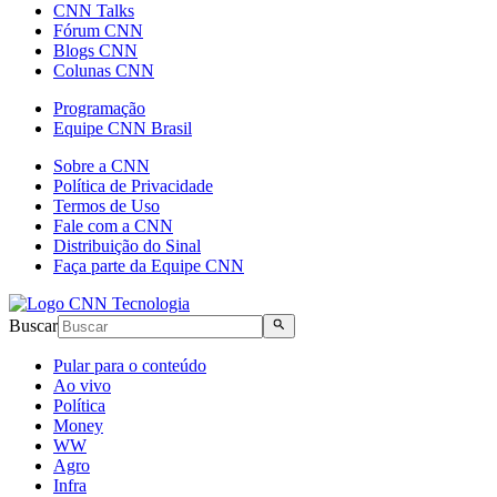
CNN Talks
Fórum CNN
Blogs CNN
Colunas CNN
Programação
Equipe CNN Brasil
Sobre a CNN
Política de Privacidade
Termos de Uso
Fale com a CNN
Distribuição do Sinal
Faça parte da Equipe CNN
Buscar
Pular para o conteúdo
Ao vivo
Política
Money
WW
Agro
Infra