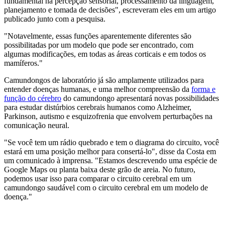
fundamental na percepção sensorial, processamento da linguagem,
planejamento e tomada de decisões", escreveram eles em um artigo
publicado junto com a pesquisa.
"Notavelmente, essas funções aparentemente diferentes são
possibilitadas por um modelo que pode ser encontrado, com
algumas modificações, em todas as áreas corticais e em todos os
mamíferos."
Camundongos de laboratório já são amplamente utilizados para
entender doenças humanas, e uma melhor compreensão da
forma e
função do cérebro
do camundongo apresentará novas possibilidades
para estudar distúrbios cerebrais humanos como Alzheimer,
Parkinson, autismo e esquizofrenia que envolvem perturbações na
comunicação neural.
"Se você tem um rádio quebrado e tem o diagrama do circuito, você
estará em uma posição melhor para consertá-lo", disse da Costa em
um comunicado à imprensa. "Estamos descrevendo uma espécie de
Google Maps ou planta baixa deste grão de areia. No futuro,
podemos usar isso para comparar o circuito cerebral em um
camundongo saudável com o circuito cerebral em um modelo de
doença."