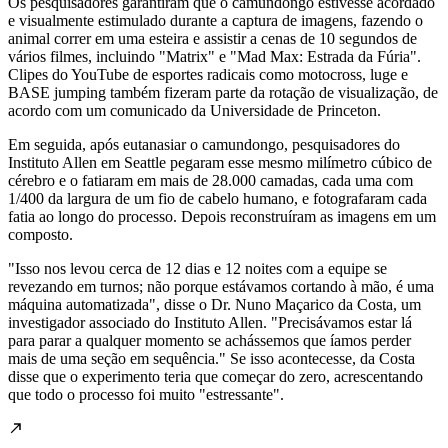
Os pesquisadores garantiram que o camundongo estivesse acordado
e visualmente estimulado durante a captura de imagens, fazendo o
animal correr em uma esteira e assistir a cenas de 10 segundos de
vários filmes, incluindo "Matrix" e "Mad Max: Estrada da Fúria".
Clipes do YouTube de esportes radicais como motocross, luge e
BASE jumping também fizeram parte da rotação de visualização, de
acordo com um comunicado da Universidade de Princeton.
Em seguida, após eutanasiar o camundongo, pesquisadores do
Instituto Allen em Seattle pegaram esse mesmo milímetro cúbico de
cérebro e o fatiaram em mais de 28.000 camadas, cada uma com
1/400 da largura de um fio de cabelo humano, e fotografaram cada
fatia ao longo do processo. Depois reconstruíram as imagens em um
composto.
"Isso nos levou cerca de 12 dias e 12 noites com a equipe se
revezando em turnos; não porque estávamos cortando à mão, é uma
máquina automatizada", disse o Dr. Nuno Maçarico da Costa, um
investigador associado do Instituto Allen. "Precisávamos estar lá
para parar a qualquer momento se achássemos que íamos perder
mais de uma seção em sequência." Se isso acontecesse, da Costa
disse que o experimento teria que começar do zero, acrescentando
que todo o processo foi muito "estressante".