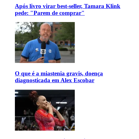
Após livro virar best-seller, Tamara Klink
pede: "Parem de comprar"
O que é a miastenia gravis, doença
diagnosticada em Alex Escobar