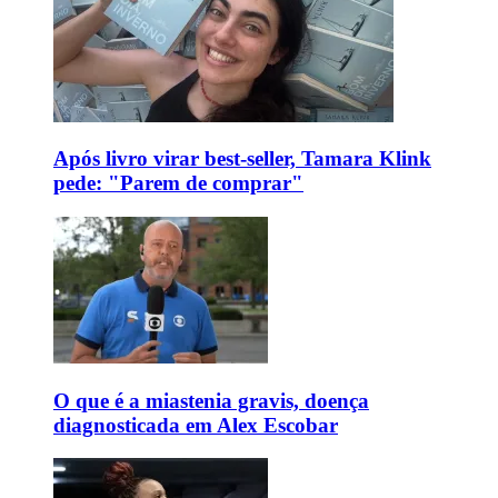
Após livro virar best-seller, Tamara Klink
pede: "Parem de comprar"
O que é a miastenia gravis, doença
diagnosticada em Alex Escobar