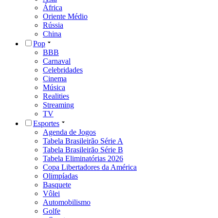
África
Oriente Médio
Rússia
China
Pop
BBB
Carnaval
Celebridades
Cinema
Música
Realities
Streaming
TV
Esportes
Agenda de Jogos
Tabela Brasileirão Série A
Tabela Brasileirão Série B
Tabela Eliminatórias 2026
Copa Libertadores da América
Olimpíadas
Basquete
Vôlei
Automobilismo
Golfe