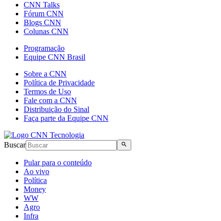
CNN Talks
Fórum CNN
Blogs CNN
Colunas CNN
Programação
Equipe CNN Brasil
Sobre a CNN
Política de Privacidade
Termos de Uso
Fale com a CNN
Distribuição do Sinal
Faça parte da Equipe CNN
Buscar
Pular para o conteúdo
Ao vivo
Política
Money
WW
Agro
Infra