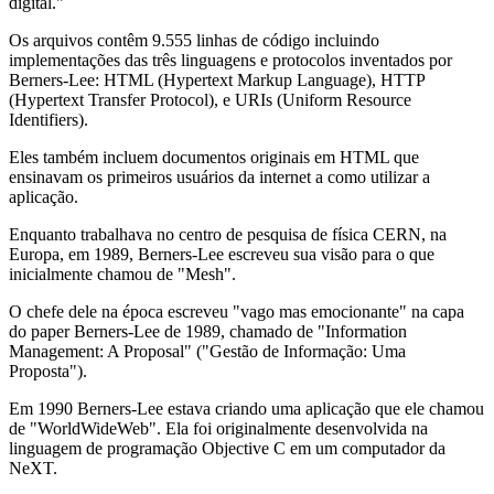
digital."
Os arquivos contêm 9.555 linhas de código incluindo
implementações das três linguagens e protocolos inventados por
Berners-Lee: HTML (Hypertext Markup Language), HTTP
(Hypertext Transfer Protocol), e URIs (Uniform Resource
Identifiers).
Eles também incluem documentos originais em HTML que
ensinavam os primeiros usuários da internet a como utilizar a
aplicação.
Enquanto trabalhava no centro de pesquisa de física CERN, na
Europa, em 1989, Berners-Lee escreveu sua visão para o que
inicialmente chamou de "Mesh".
O chefe dele na época escreveu "vago mas emocionante" na capa
do paper Berners-Lee de 1989, chamado de "Information
Management: A Proposal" ("Gestão de Informação: Uma
Proposta").
Em 1990 Berners-Lee estava criando uma aplicação que ele chamou
de "WorldWideWeb". Ela foi originalmente desenvolvida na
linguagem de programação Objective C em um computador da
NeXT.