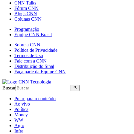
CNN Talks
Fórum CNN
Blogs CNN
Colunas CNN
Programação
Equipe CNN Brasil
Sobre a CNN
Política de Privacidade
Termos de Uso
Fale com a CNN
Distribuição do Sinal
Faça parte da Equipe CNN
Buscar
Pular para o conteúdo
Ao vivo
Política
Money
WW
Agro
Infra