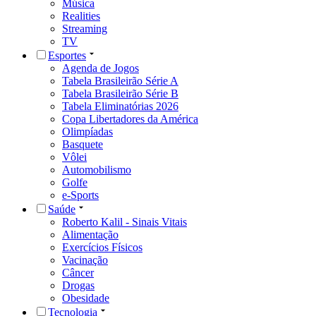
Música
Realities
Streaming
TV
Esportes
Agenda de Jogos
Tabela Brasileirão Série A
Tabela Brasileirão Série B
Tabela Eliminatórias 2026
Copa Libertadores da América
Olimpíadas
Basquete
Vôlei
Automobilismo
Golfe
e-Sports
Saúde
Roberto Kalil - Sinais Vitais
Alimentação
Exercícios Físicos
Vacinação
Câncer
Drogas
Obesidade
Tecnologia