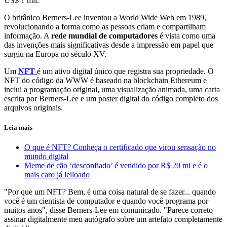
US$ 1 mil.
O britânico Berners-Lee inventou a World Wide Web em 1989,
revolucionando a forma como as pessoas criam e compartilham
informação. A
rede mundial de computadores
é vista como uma
das invenções mais significativas desde a impressão em papel que
surgiu na Europa no século XV.
Um
NFT
é um ativo digital único que registra sua propriedade. O
NFT do código da WWW é baseado na blockchain Ethereum e
inclui a programação original, uma visualização animada, uma carta
escrita por Berners-Lee e um poster digital do código completo dos
arquivos originais.
Leia mais
O que é NFT? Conheça o certificado que virou sensação no
mundo digital
Meme de cão ‘desconfiado’ é vendido por R$ 20 mi e é o
mais caro já leiloado
"Por que um NFT? Bem, é uma coisa natural de se fazer... quando
você é um cientista de computador e quando você programa por
muitos anos", disse Berners-Lee em comunicado. "Parece correto
assinar digitalmente meu autógrafo sobre um artefato completamente