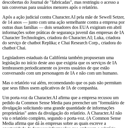
descobertas do Journal de "fabricadas", mas restringiu o acesso a
tais conversas para usuários menores após o relatório.
Após a ação judicial contra Character.AI pela mãe de Sewell Setzer,
de 14 anos — junto com uma ação semelhante contra a empresa por
outras duas famílias — dois senadores dos EUA exigiram em abril
informações sobre práticas de segurança juvenil das empresas de IA
Character Technologies, criadora do Character.AI; Luka, criadora
do serviço de chatbot Replika; e Chai Research Corp., criadora do
chatbot Chai.
Legisladores estaduais da Califórnia também propuseram uma
legislação no início deste ano que exigiria que os serviços de IA
lembrassem periodicamente os jovens usuários de que estão
conversando com um personagem de IA e não com um humano.
Mas o relatório vai além, recomendando que os pais não permitam
que seus filhos usem aplicativos de IA de companhia.
Um porta-voz da Character.AI afirma que a empresa recusou um
pedido da Common Sense Media para preencher um "formulário de
divulgação solicitando uma grande quantidade de informações
proprietárias" antes da divulgação do relatório. A Character.AI não
viu o relatório completo, segundo o porta-voz. (A Common Sense
Media afirma que dá às empresas sobre as quais escreve a