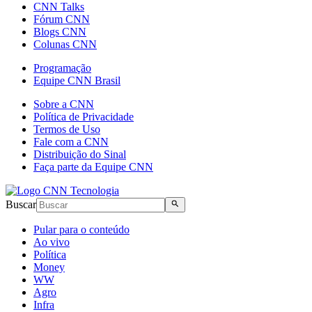
CNN Talks
Fórum CNN
Blogs CNN
Colunas CNN
Programação
Equipe CNN Brasil
Sobre a CNN
Política de Privacidade
Termos de Uso
Fale com a CNN
Distribuição do Sinal
Faça parte da Equipe CNN
Buscar
Pular para o conteúdo
Ao vivo
Política
Money
WW
Agro
Infra