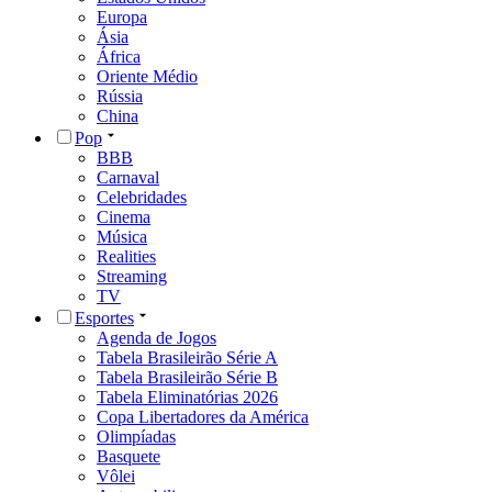
Europa
Ásia
África
Oriente Médio
Rússia
China
Pop
BBB
Carnaval
Celebridades
Cinema
Música
Realities
Streaming
TV
Esportes
Agenda de Jogos
Tabela Brasileirão Série A
Tabela Brasileirão Série B
Tabela Eliminatórias 2026
Copa Libertadores da América
Olimpíadas
Basquete
Vôlei