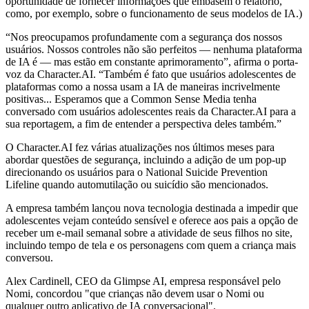
oportunidade de fornecer informações que embasem o relatório,
como, por exemplo, sobre o funcionamento de seus modelos de IA.)
“Nos preocupamos profundamente com a segurança dos nossos
usuários. Nossos controles não são perfeitos — nenhuma plataforma
de IA é — mas estão em constante aprimoramento”, afirma o porta-
voz da Character.AI. “Também é fato que usuários adolescentes de
plataformas como a nossa usam a IA de maneiras incrivelmente
positivas... Esperamos que a Common Sense Media tenha
conversado com usuários adolescentes reais da Character.AI para a
sua reportagem, a fim de entender a perspectiva deles também.”
O Character.AI fez várias atualizações nos últimos meses para
abordar questões de segurança, incluindo a adição de um pop-up
direcionando os usuários para o National Suicide Prevention
Lifeline quando automutilação ou suicídio são mencionados.
A empresa também lançou nova tecnologia destinada a impedir que
adolescentes vejam conteúdo sensível e oferece aos pais a opção de
receber um e-mail semanal sobre a atividade de seus filhos no site,
incluindo tempo de tela e os personagens com quem a criança mais
conversou.
Alex Cardinell, CEO da Glimpse AI, empresa responsável pelo
Nomi, concordou "que crianças não devem usar o Nomi ou
qualquer outro aplicativo de IA conversacional".