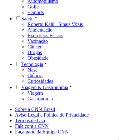
Automobilismo
Golfe
e-Sports
Saúde
Roberto Kalil - Sinais Vitais
Alimentação
Exercícios Físicos
Vacinação
Câncer
Drogas
Obesidade
Tecnologia
Nasa
Ciência
Curiosidades
Viagem & Gastronomia
Viagem
Gastronomia
Sobre a CNN Brasil
Aviso Legal e Política de Privacidade
Termos de Uso
Fale com a CNN
Faça parte da Equipe CNN