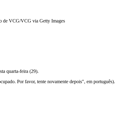
o de VCG/VCG via Getty Images
a quarta-feira (29).
 ocupado. Por favor, tente novamente depois", em português).