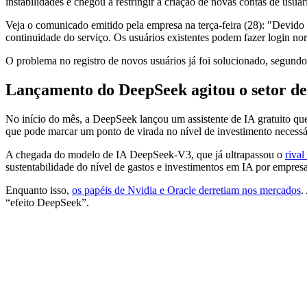
instabilidades e chegou a restringir a criação de novas contas de usuár
Veja o comunicado emitido pela empresa na terça-feira (28): "Devido 
continuidade do serviço. Os usuários existentes podem fazer login n
O problema no registro de novos usuários já foi solucionado, segundo
Lançamento do DeepSeek agitou o setor de
No início do mês, a DeepSeek lançou um assistente de IA gratuito q
que pode marcar um ponto de virada no nível de investimento necessá
A chegada do modelo de IA DeepSeek-V3, que já ultrapassou o
riva
sustentabilidade do nível de gastos e investimentos em IA por empresa
Enquanto isso,
os papéis de Nvidia e Oracle derretiam nos mercados
.
“efeito DeepSeek”.