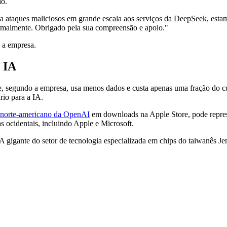
io.
a ataques maliciosos em grande escala aos serviços da DeepSeek, estamo
ormalmente. Obrigado pela sua compreensão e apoio."
 a empresa.
 IA
ue, segundo a empresa, usa menos dados e custa apenas uma fração do 
rio para a IA.
l norte-americano da OpenAI
em downloads na Apple Store, pode represe
s ocidentais, incluindo Apple e Microsoft.
 A gigante do setor de tecnologia especializada em chips do taiwanês 