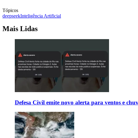
Tópicos
deepseek
Inteligência Artificial
Mais Lidas
Defesa Civil emite novo alerta para ventos e chu