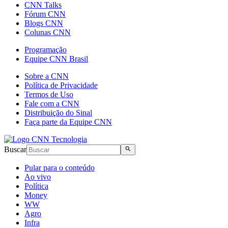
CNN Talks
Fórum CNN
Blogs CNN
Colunas CNN
Programação
Equipe CNN Brasil
Sobre a CNN
Política de Privacidade
Termos de Uso
Fale com a CNN
Distribuição do Sinal
Faça parte da Equipe CNN
Buscar
Pular para o conteúdo
Ao vivo
Política
Money
WW
Agro
Infra