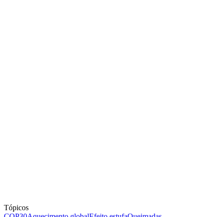
Tópicos
COP30
Aquecimento global
Efeito estufa
Queimadas