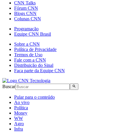
CNN Talks
Fórum CNN
Blogs CNN
Colunas CNN
Programação
Equipe CNN Brasil
Sobre a CNN
Política de Privacidade
Termos de Uso
Fale com a CNN
Distribuição do Sinal
Faça parte da Equipe CNN
Buscar
Pular para o conteúdo
Ao vivo
Política
Money
WW
Agro
Infra