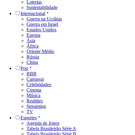
Loterias
Sustentabilidade
Internacional
Guerra na Ucrânia
Guerra em Israel
Estados Unidos
Europa
Ásia
África
Oriente Médio
Rússia
China
Pop
BBB
Carnaval
Celebridades
Cinema
Música
Realities
Streaming
TV
Esportes
Agenda de Jogos
Tabela Brasileirão Série A
Tabela Brasileirão Série B