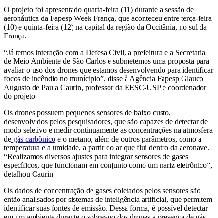
O projeto foi apresentado quarta-feira (11) durante a sessão de
aeronáutica da Fapesp Week França, que aconteceu entre terça-feira
(10) e quinta-feira (12) na capital da região da Occitânia, no sul da
França.
“Já temos interação com a Defesa Civil, a prefeitura e a Secretaria
de Meio Ambiente de São Carlos e submetemos uma proposta para
avaliar o uso dos drones que estamos desenvolvendo para identificar
focos de incêndio no munícipio”, disse à Agência Fapesp Glauco
Augusto de Paula Caurin, professor da EESC-USP e coordenador
do projeto.
Os drones possuem pequenos sensores de baixo custo,
desenvolvidos pelos pesquisadores, que são capazes de detectar de
modo seletivo e medir continuamente as concentrações na atmosfera
de
gás carbônico
e o metano, além de outros parâmetros, como a
temperatura e a umidade, a partir do ar que flui dentro da aeronave.
“Realizamos diversos ajustes para integrar sensores de gases
específicos, que funcionam em conjunto como um nariz eletrônico”,
detalhou Caurin.
Os dados de concentração de gases coletados pelos sensores são
então analisados por sistemas de inteligência artificial, que permitem
identificar suas fontes de emissão. Dessa forma, é possível detectar
em um ambiente durante o sobrevoo dos drones a presença de gás