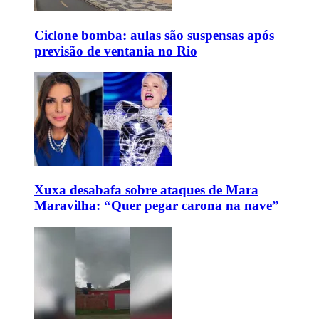
Ciclone bomba: aulas são suspensas após
previsão de ventania no Rio
Xuxa desabafa sobre ataques de Mara
Maravilha: “Quer pegar carona na nave”