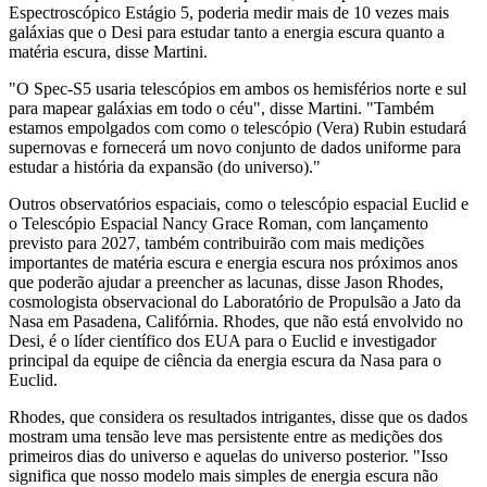
Espectroscópico Estágio 5, poderia medir mais de 10 vezes mais
galáxias que o Desi para estudar tanto a energia escura quanto a
matéria escura, disse Martini.
"O Spec-S5 usaria telescópios em ambos os hemisférios norte e sul
para mapear galáxias em todo o céu", disse Martini. "Também
estamos empolgados com como o telescópio (Vera) Rubin estudará
supernovas e fornecerá um novo conjunto de dados uniforme para
estudar a história da expansão (do universo)."
Outros observatórios espaciais, como o telescópio espacial Euclid e
o Telescópio Espacial Nancy Grace Roman, com lançamento
previsto para 2027, também contribuirão com mais medições
importantes de matéria escura e energia escura nos próximos anos
que poderão ajudar a preencher as lacunas, disse Jason Rhodes,
cosmologista observacional do Laboratório de Propulsão a Jato da
Nasa em Pasadena, Califórnia. Rhodes, que não está envolvido no
Desi, é o líder científico dos EUA para o Euclid e investigador
principal da equipe de ciência da energia escura da Nasa para o
Euclid.
Rhodes, que considera os resultados intrigantes, disse que os dados
mostram uma tensão leve mas persistente entre as medições dos
primeiros dias do universo e aquelas do universo posterior. "Isso
significa que nosso modelo mais simples de energia escura não