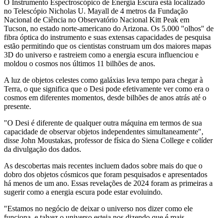
O Instrumento Espectroscópico de Energia Escura está localizado
no Telescópio Nicholas U. Mayall de 4 metros da Fundação
Nacional de Ciência no Observatório Nacional Kitt Peak em
Tucson, no estado norte-americano do Arizona. Os 5.000 "olhos" de
fibra óptica do instrumento e suas extensas capacidades de pesquisa
estão permitindo que os cientistas construam um dos maiores mapas
3D do universo e rastreiem como a energia escura influenciou e
moldou o cosmos nos últimos 11 bilhões de anos.
A luz de objetos celestes como galáxias leva tempo para chegar à
Terra, o que significa que o Desi pode efetivamente ver como era o
cosmos em diferentes momentos, desde bilhões de anos atrás até o
presente.
"O Desi é diferente de qualquer outra máquina em termos de sua
capacidade de observar objetos independentes simultaneamente",
disse John Moustakas, professor de física do Siena College e colíder
da divulgação dos dados.
As descobertas mais recentes incluem dados sobre mais do que o
dobro dos objetos cósmicos que foram pesquisados e apresentados
há menos de um ano. Essas revelações de 2024 foram as primeiras a
sugerir como a energia escura pode estar evoluindo.
"Estamos no negócio de deixar o universo nos dizer como ele
funciona, e talvez o universo esteja nos dizendo que é mais