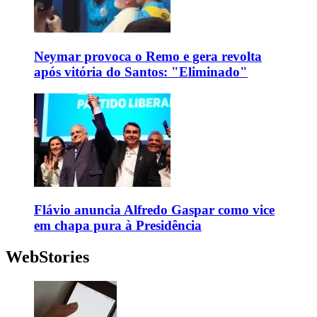
Neymar provoca o Remo e gera revolta
após vitória do Santos: "Eliminado"
Flávio anuncia Alfredo Gaspar como vice
em chapa pura à Presidência
WebStories