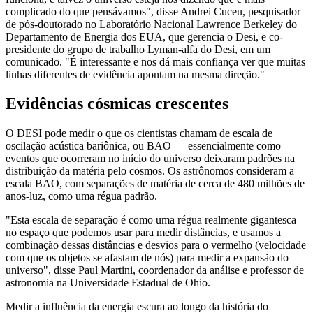
complicado do que pensávamos", disse Andrei Cuceu, pesquisador
de pós-doutorado no Laboratório Nacional Lawrence Berkeley do
Departamento de Energia dos EUA, que gerencia o Desi, e co-
presidente do grupo de trabalho Lyman-alfa do Desi, em um
comunicado. "É interessante e nos dá mais confiança ver que muitas
linhas diferentes de evidência apontam na mesma direção."
Evidências cósmicas crescentes
O DESI pode medir o que os cientistas chamam de escala de
oscilação acústica bariônica, ou BAO — essencialmente como
eventos que ocorreram no início do universo deixaram padrões na
distribuição da matéria pelo cosmos. Os astrônomos consideram a
escala BAO, com separações de matéria de cerca de 480 milhões de
anos-luz, como uma régua padrão.
"Esta escala de separação é como uma régua realmente gigantesca
no espaço que podemos usar para medir distâncias, e usamos a
combinação dessas distâncias e desvios para o vermelho (velocidade
com que os objetos se afastam de nós) para medir a expansão do
universo", disse Paul Martini, coordenador da análise e professor de
astronomia na Universidade Estadual de Ohio.
Medir a influência da energia escura ao longo da história do