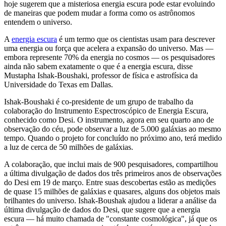
hoje sugerem que a misteriosa energia escura pode estar evoluindo
de maneiras que podem mudar a forma como os astrônomos
entendem o universo.
A
energia escura
é um termo que os cientistas usam para descrever
uma energia ou força que acelera a expansão do universo. Mas —
embora represente 70% da energia no cosmos — os pesquisadores
ainda não sabem exatamente o que é a energia escura, disse
Mustapha Ishak-Boushaki, professor de física e astrofísica da
Universidade do Texas em Dallas.
Ishak-Boushaki é co-presidente de um grupo de trabalho da
colaboração do Instrumento Espectroscópico de Energia Escura,
conhecido como Desi. O instrumento, agora em seu quarto ano de
observação do céu, pode observar a luz de 5.000 galáxias ao mesmo
tempo. Quando o projeto for concluído no próximo ano, terá medido
a luz de cerca de 50 milhões de galáxias.
A colaboração, que inclui mais de 900 pesquisadores, compartilhou
a última divulgação de dados dos três primeiros anos de observações
do Desi em 19 de março. Entre suas descobertas estão as medições
de quase 15 milhões de galáxias e quasares, alguns dos objetos mais
brilhantes do universo. Ishak-Boushak ajudou a liderar a análise da
última divulgação de dados do Desi, que sugere que a energia
escura — há muito chamada de "constante cosmológica", já que os