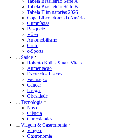
Tabela Brasileirão Série A
Tabela Brasileirão Série B
Tabela Eliminatórias 2026
Copa Libertadores da América
Olimpíadas
Basquete
Vôlei
Automobilismo
Golfe
e-Sports
Saúde
Roberto Kalil - Sinais Vitais
Alimentação
Exercícios Físicos
Vacinação
Câncer
Drogas
Obesidade
Tecnologia
Nasa
Ciência
Curiosidades
Viagem & Gastronomia
Viagem
Gastronomia