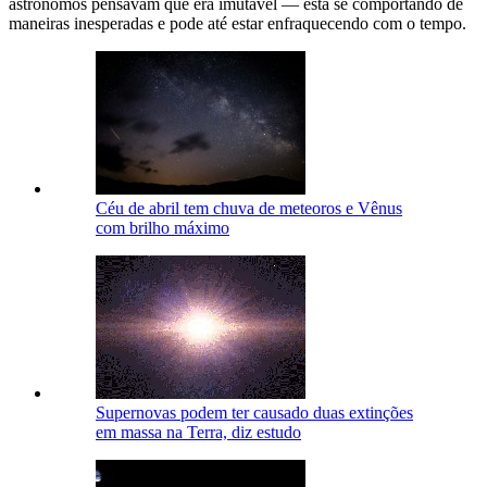
astrônomos pensavam que era imutável — está se comportando de
maneiras inesperadas e pode até estar enfraquecendo com o tempo.
Céu de abril tem chuva de meteoros e Vênus
com brilho máximo
Supernovas podem ter causado duas extinções
em massa na Terra, diz estudo