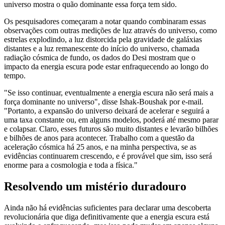
universo mostra o quão dominante essa força tem sido.
Os pesquisadores começaram a notar quando combinaram essas
observações com outras medições de luz através do universo, como
estrelas explodindo, a luz distorcida pela gravidade de galáxias
distantes e a luz remanescente do início do universo, chamada
radiação cósmica de fundo, os dados do Desi mostram que o
impacto da energia escura pode estar enfraquecendo ao longo do
tempo.
"Se isso continuar, eventualmente a energia escura não será mais a
força dominante no universo", disse Ishak-Boushak por e-mail.
"Portanto, a expansão do universo deixará de acelerar e seguirá a
uma taxa constante ou, em alguns modelos, poderá até mesmo parar
e colapsar. Claro, esses futuros são muito distantes e levarão bilhões
e bilhões de anos para acontecer. Trabalho com a questão da
aceleração cósmica há 25 anos, e na minha perspectiva, se as
evidências continuarem crescendo, e é provável que sim, isso será
enorme para a cosmologia e toda a física."
Resolvendo um mistério duradouro
Ainda não há evidências suficientes para declarar uma descoberta
revolucionária que diga definitivamente que a energia escura está