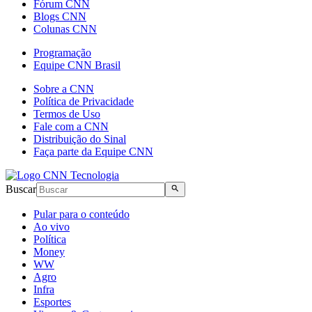
Fórum CNN
Blogs CNN
Colunas CNN
Programação
Equipe CNN Brasil
Sobre a CNN
Política de Privacidade
Termos de Uso
Fale com a CNN
Distribuição do Sinal
Faça parte da Equipe CNN
Buscar
Pular para o conteúdo
Ao vivo
Política
Money
WW
Agro
Infra
Esportes