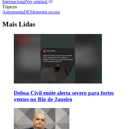
Internacional
Ver original
Tópicos
Astronomia
DESI
energia escura
Mais Lidas
Defesa Civil emite alerta severo para fortes
ventos no Rio de Janeiro