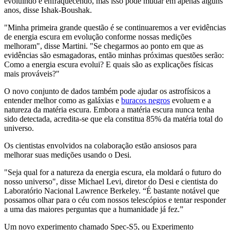
evoluindo e enfraquecendo, mas isso pode mudar em apenas alguns
anos, disse Ishak-Boushak.
"Minha primeira grande questão é se continuaremos a ver evidências
de energia escura em evolução conforme nossas medições
melhoram", disse Martini. "Se chegarmos ao ponto em que as
evidências são esmagadoras, então minhas próximas questões serão:
Como a energia escura evolui? E quais são as explicações físicas
mais prováveis?"
O novo conjunto de dados também pode ajudar os astrofísicos a
entender melhor como as galáxias e
buracos negros
evoluem e a
natureza da matéria escura. Embora a matéria escura nunca tenha
sido detectada, acredita-se que ela constitua 85% da matéria total do
universo.
Os cientistas envolvidos na colaboração estão ansiosos para
melhorar suas medições usando o Desi.
"Seja qual for a natureza da energia escura, ela moldará o futuro do
nosso universo", disse Michael Levi, diretor do Desi e cientista do
Laboratório Nacional Lawrence Berkeley. “É bastante notável que
possamos olhar para o céu com nossos telescópios e tentar responder
a uma das maiores perguntas que a humanidade já fez.”
Um novo experimento chamado Spec-S5, ou Experimento