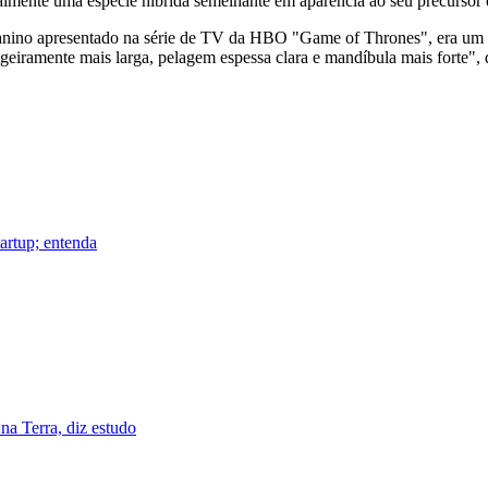
ialmente uma espécie híbrida semelhante em aparência ao seu precursor 
l canino apresentado na série de TV da HBO "Game of Thrones", era um
geiramente mais larga, pelagem espessa clara e mandíbula mais forte", 
tartup; entenda
a Terra, diz estudo