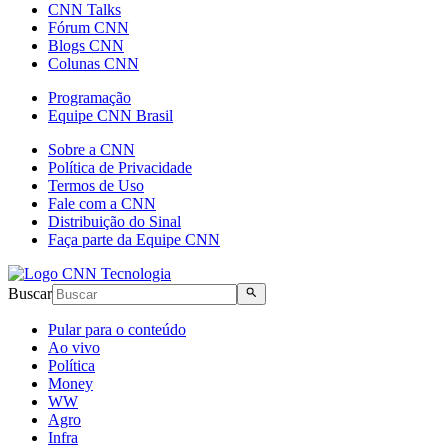
CNN Talks
Fórum CNN
Blogs CNN
Colunas CNN
Programação
Equipe CNN Brasil
Sobre a CNN
Política de Privacidade
Termos de Uso
Fale com a CNN
Distribuição do Sinal
Faça parte da Equipe CNN
Buscar
Pular para o conteúdo
Ao vivo
Política
Money
WW
Agro
Infra