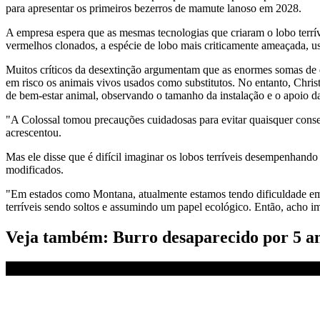
para apresentar os primeiros bezerros de mamute lanoso em 2028.
A empresa espera que as mesmas tecnologias que criaram o lobo terr
vermelhos clonados, a espécie de lobo mais criticamente ameaçada, 
Muitos críticos da desextinção argumentam que as enormes somas de di
em risco os animais vivos usados como substitutos. No entanto, Christ
de bem-estar animal, observando o tamanho da instalação e o apoio 
"A Colossal tomou precauções cuidadosas para evitar quaisquer conseq
acrescentou.
Mas ele disse que é difícil imaginar os lobos terríveis desempenhand
modificados.
"Em estados como Montana, atualmente estamos tendo dificuldade em ma
terríveis sendo soltos e assumindo um papel ecológico. Então, acho im
Veja também: Burro desaparecido por 5 an