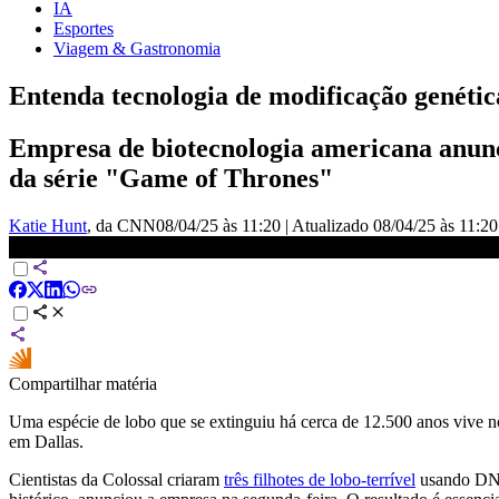
IA
Esportes
Viagem & Gastronomia
Entenda tecnologia de modificação genética
Empresa de biotecnologia americana anuncia
da série "Game of Thrones"
Katie Hunt
, da CNN
08/04/25 às 11:20
|
Atualizado
08/04/25 às 11:20
Lobo-terrível: Espécie extinta há 12 mil anos é “recriada” por sta
Compartilhar matéria
Uma espécie de lobo que se extinguiu há cerca de 12.500 anos vive 
em Dallas.
Cientistas da Colossal criaram
três filhotes de lobo-terrível
usando DNA 