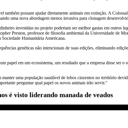
ível também possam ajudar diretamente animais em extinção. A Colossal
usando uma nova abordagem menos invasiva para clonagem desenvolvida 
nheiro investidas no projeto poderiam ser melhor gastas em outros lugar
opher Preston, professor de filosofia ambiental da Universidade de Mon
da Sociedade Humanitária Americana.
uências genéticas não intencionais de suas edições, eliminando edições
o um papel em um ecossistema, um resultado que a empresa disse ser o o
nter uma população saudável de lobos cinzentos no território devido à 
portante perguntar qual papel os novos animais irão servir."
os é visto liderando manada de veados