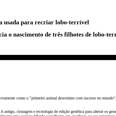
 usada para recriar lobo-terrível
 o nascimento de três filhotes de lobo-terrí
rtup; entenda | CNN NOVO DIA
novamente como o "primeiro animal desextinto com sucesso no mundo",
antigo, clonagem e tecnologia de edição genética para alterar os genes