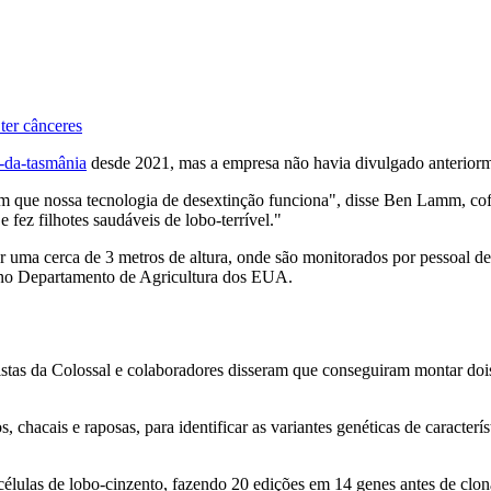
ter cânceres
e-da-tasmânia
desde 2021, mas a empresa não havia divulgado anteriorme
am que nossa tecnologia de desextinção funciona", disse Ben Lamm, 
ez filhotes saudáveis de lobo-terrível."
or uma cerca de 3 metros de altura, onde são monitorados por pessoal de
a no Departamento de Agricultura dos EUA.
tistas da Colossal e colaboradores disseram que conseguiram montar do
acais e raposas, para identificar as variantes genéticas de característ
células de lobo-cinzento, fazendo 20 edições em 14 genes antes de clonar