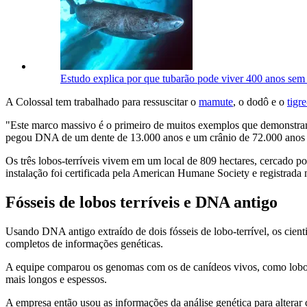
Estudo explica por que tubarão pode viver 400 anos sem 
A Colossal tem trabalhado para ressuscitar o
mamute
, o dodô e o
tigr
"Este marco massivo é o primeiro de muitos exemplos que demonstr
pegou DNA de um dente de 13.000 anos e um crânio de 72.000 anos e f
Os três lobos-terríveis vivem em um local de 809 hectares, cercado p
instalação foi certificada pela American Humane Society e registrad
Fósseis de lobos terríveis e DNA antigo
Usando DNA antigo extraído de dois fósseis de lobo-terrível, os cien
completos de informações genéticas.
A equipe comparou os genomas com os de canídeos vivos, como lobos, ch
mais longos e espessos.
A empresa então usou as informações da análise genética para alterar 