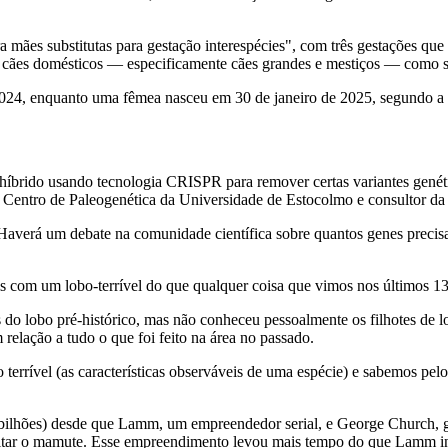
mães substitutas para gestação interespécies", com três gestações que 
cães domésticos — especificamente cães grandes e mestiços — como su
 2024, enquanto uma fêmea nasceu em 30 de janeiro de 2025, segundo a 
íbrido usando tecnologia CRISPR para remover certas variantes genética
o Centro de Paleogenética da Universidade de Estocolmo e consultor da
averá um debate na comunidade científica sobre quantos genes precisam
is com um lobo-terrível do que qualquer coisa que vimos nos últimos 13
do lobo pré-histórico, mas não conheceu pessoalmente os filhotes de l
 relação a tudo o que foi feito na área no passado.
 terrível (as características observáveis de uma espécie) e sabemos pe
bilhões) desde que Lamm, um empreendedor serial, e George Church, g
scitar o mamute. Esse empreendimento levou mais tempo do que Lamm in