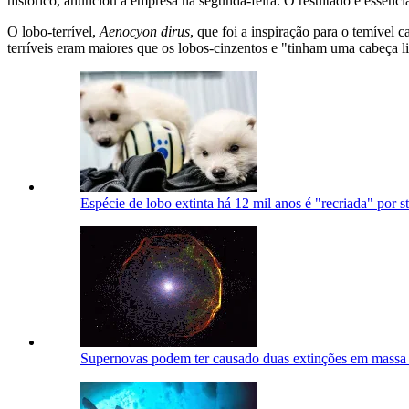
histórico, anunciou a empresa na segunda-feira. O resultado é essenc
O lobo-terrível,
Aenocyon dirus
, que foi a inspiração para o temíve
terríveis eram maiores que os lobos-cinzentos e "tinham uma cabeça li
Espécie de lobo extinta há 12 mil anos é "recriada" por s
Supernovas podem ter causado duas extinções em massa n