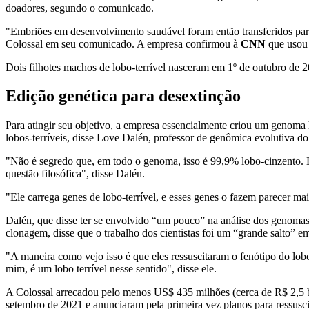
doadores, segundo o comunicado.
"Embriões em desenvolvimento saudável foram então transferidos para 
Colossal em seu comunicado. A empresa confirmou à
CNN
que usou 
Dois filhotes machos de lobo-terrível nasceram em 1º de outubro de
Edição genética para desextinção
Para atingir seu objetivo, a empresa essencialmente criou um genoma h
lobos-terríveis, disse Love Dalén, professor de genômica evolutiva d
"Não é segredo que, em todo o genoma, isso é 99,9% lobo-cinzento. H
questão filosófica", disse Dalén.
"Ele carrega genes de lobo-terrível, e esses genes o fazem parecer ma
Dalén, que disse ter se envolvido “um pouco” na análise dos genomas 
clonagem, disse que o trabalho dos cientistas foi um “grande salto” em
"A maneira como vejo isso é que eles ressuscitaram o fenótipo do lobo
mim, é um lobo terrível nesse sentido", disse ele.
A Colossal arrecadou pelo menos US$ 435 milhões (cerca de R$ 2,5 
setembro de 2021 e anunciaram pela primeira vez planos para ressu