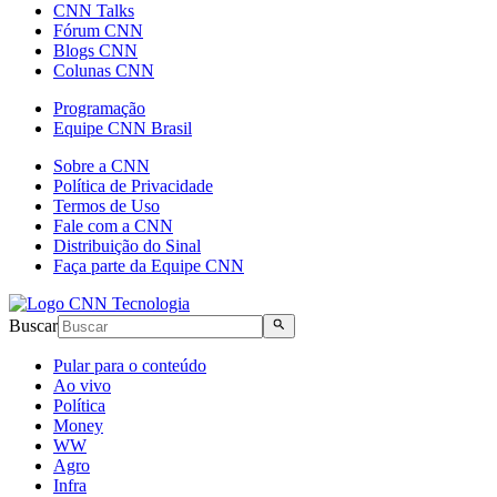
CNN Talks
Fórum CNN
Blogs CNN
Colunas CNN
Programação
Equipe CNN Brasil
Sobre a CNN
Política de Privacidade
Termos de Uso
Fale com a CNN
Distribuição do Sinal
Faça parte da Equipe CNN
Buscar
Pular para o conteúdo
Ao vivo
Política
Money
WW
Agro
Infra