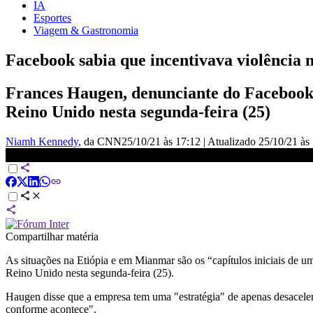
IA
Esportes
Viagem & Gastronomia
Facebook sabia que incentivava violência 
Frances Haugen, denunciante do Facebook,
Reino Unido nesta segunda-feira (25)
Niamh Kennedy
, da CNN
25/10/21 às 17:12
|
Atualizado
25/10/21 às
Ex-funcionária diz que Facebook estimulará mais tumulto | CNN 360
Compartilhar matéria
As situações na Etiópia e em Mianmar são os “capítulos iniciais de u
Reino Unido nesta segunda-feira (25).
Haugen disse que a empresa tem uma "estratégia" de apenas desaceler
conforme acontece".