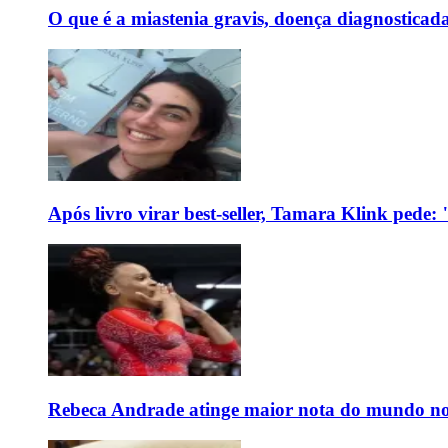
O que é a miastenia gravis, doença diagnostica
Após livro virar best-seller, Tamara Klink pede
Rebeca Andrade atinge maior nota do mundo no