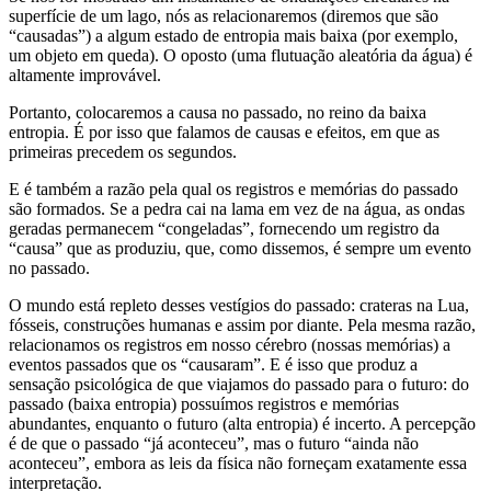
superfície de um lago, nós as relacionaremos (diremos que são
“causadas”) a algum estado de entropia mais baixa (por exemplo,
um objeto em queda). O oposto (uma flutuação aleatória da água) é
altamente improvável.
Portanto, colocaremos a causa no passado, no reino da baixa
entropia. É por isso que falamos de causas e efeitos, em que as
primeiras precedem os segundos.
E é também a razão pela qual os registros e memórias do passado
são formados. Se a pedra cai na lama em vez de na água, as ondas
geradas permanecem “congeladas”, fornecendo um registro da
“causa” que as produziu, que, como dissemos, é sempre um evento
no passado.
O mundo está repleto desses vestígios do passado: crateras na Lua,
fósseis, construções humanas e assim por diante. Pela mesma razão,
relacionamos os registros em nosso cérebro (nossas memórias) a
eventos passados que os “causaram”. E é isso que produz a
sensação psicológica de que viajamos do passado para o futuro: do
passado (baixa entropia) possuímos registros e memórias
abundantes, enquanto o futuro (alta entropia) é incerto. A percepção
é de que o passado “já aconteceu”, mas o futuro “ainda não
aconteceu”, embora as leis da física não forneçam exatamente essa
interpretação.