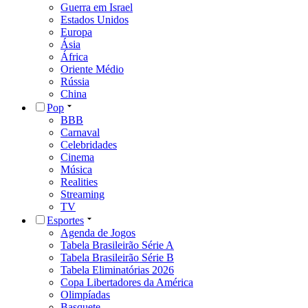
Guerra em Israel
Estados Unidos
Europa
Ásia
África
Oriente Médio
Rússia
China
Pop
BBB
Carnaval
Celebridades
Cinema
Música
Realities
Streaming
TV
Esportes
Agenda de Jogos
Tabela Brasileirão Série A
Tabela Brasileirão Série B
Tabela Eliminatórias 2026
Copa Libertadores da América
Olimpíadas
Basquete