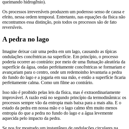
queimando hidrogênio).
Os processos irreversíveis produzem um poderoso senso de causa e
efeito, nessa ordem temporal. Entretanto, nas equações da física não
encontramos essa distinção, pois todos os processos são de fato
reversíveis.
A pedra no lago
Imagine deixar cair uma pedra em um lago, causando as típicas
ondulações concêntricas na superfície. Em princípio, o processo
poderia ocorrer ao contrário: por meio de uma flutuação aleatória da
superfície da água, ondas perfeitamente concêntricas se formariam e
avançariam para o centro, onde um redemoinho levantaria a pedra
do fundo do lago e a jogaria em sua mão, e então a superfície ficaria
perfeitamente calma. Como um filme ao contrário.
Isso não é proibido pelas leis da física, mas é extraordinariamente
improvável. A razão está no segundo princípio da termodinâmica: os
processos sempre vão da entropia mais baixa para a mais alta. E o
estado da pedra em nossa mão e o lago calmo têm muito menos
entropia do que a pedra no fundo do lago e a água levemente
aquecida pelo impacto da pedra.
Se nos for mostrado um instantâneo de ondulações circulares na