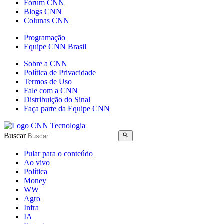
Fórum CNN
Blogs CNN
Colunas CNN
Programação
Equipe CNN Brasil
Sobre a CNN
Política de Privacidade
Termos de Uso
Fale com a CNN
Distribuição do Sinal
Faça parte da Equipe CNN
Buscar
Pular para o conteúdo
Ao vivo
Política
Money
WW
Agro
Infra
IA