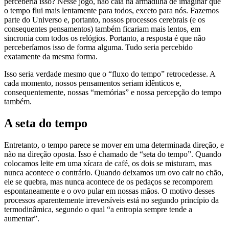
perceberia isso? Nesse jogo, não caia na armadilha de imaginar que
o tempo flui mais lentamente para todos, exceto para nós. Fazemos
parte do Universo e, portanto, nossos processos cerebrais (e os
consequentes pensamentos) também ficariam mais lentos, em
sincronia com todos os relógios. Portanto, a resposta é que não
perceberíamos isso de forma alguma. Tudo seria percebido
exatamente da mesma forma.
Isso seria verdade mesmo que o “fluxo do tempo” retrocedesse. A
cada momento, nossos pensamentos seriam idênticos e,
consequentemente, nossas “memórias” e nossa percepção do tempo
também.
A seta do tempo
Entretanto, o tempo parece se mover em uma determinada direção, e
não na direção oposta. Isso é chamado de “seta do tempo”. Quando
colocamos leite em uma xícara de café, os dois se misturam, mas
nunca acontece o contrário. Quando deixamos um ovo cair no chão,
ele se quebra, mas nunca acontece de os pedaços se recomporem
espontaneamente e o ovo pular em nossas mãos. O motivo desses
processos aparentemente irreversíveis está no segundo princípio da
termodinâmica, segundo o qual “a entropia sempre tende a
aumentar”.