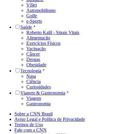
Vôlei
Automobilismo
Golfe
e-Sports
Saúde
Roberto Kalil - Sinais Vitais
Alimentação
Exercícios Físicos
Vacinação
Câncer
Drogas
Obesidade
Tecnologia
Nasa
Ciência
Curiosidades
Viagem & Gastronomia
Viagem
Gastronomia
Sobre a CNN Brasil
Aviso Legal e Política de Privacidade
Termos de Uso
Fale com a CNN