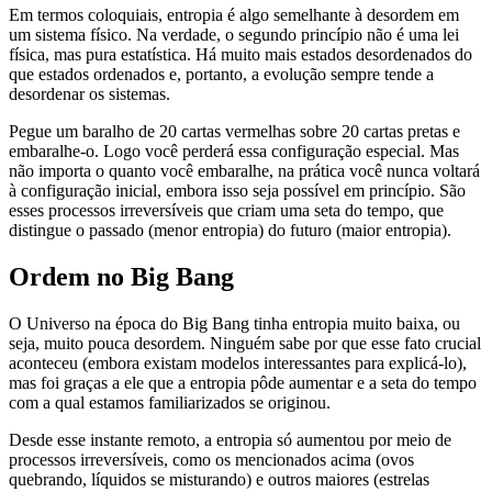
Em termos coloquiais, entropia é algo semelhante à desordem em
um sistema físico. Na verdade, o segundo princípio não é uma lei
física, mas pura estatística. Há muito mais estados desordenados do
que estados ordenados e, portanto, a evolução sempre tende a
desordenar os sistemas.
Pegue um baralho de 20 cartas vermelhas sobre 20 cartas pretas e
embaralhe-o. Logo você perderá essa configuração especial. Mas
não importa o quanto você embaralhe, na prática você nunca voltará
à configuração inicial, embora isso seja possível em princípio. São
esses processos irreversíveis que criam uma seta do tempo, que
distingue o passado (menor entropia) do futuro (maior entropia).
Ordem no Big Bang
O Universo na época do Big Bang tinha entropia muito baixa, ou
seja, muito pouca desordem. Ninguém sabe por que esse fato crucial
aconteceu (embora existam modelos interessantes para explicá-lo),
mas foi graças a ele que a entropia pôde aumentar e a seta do tempo
com a qual estamos familiarizados se originou.
Desde esse instante remoto, a entropia só aumentou por meio de
processos irreversíveis, como os mencionados acima (ovos
quebrando, líquidos se misturando) e outros maiores (estrelas