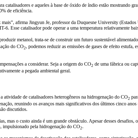
ara catalisadores e aqueles à base de óxido de índio estão mostrando g
% de eficiência.
 mais”, afirma Jingyun Je, professor da Duquesne University (Estados 
T-6. Esse catalisador pode operar a uma temperatura relativamente ba
 produzir metanol, trata-se de construir um futuro sustentável alimenta
enação do CO
, podemos reduzir as emissões de gases de efeito estufa,
2
compensações a considerar. Seja a origem do CO
de uma fábrica ou captu
2
ativamente a pegada ambiental geral.
am a atividade de catalisadores heterogêneos na hidrogenação do CO
para
2
enação, reunindo os avanços mais significativos dos últimos cinco anos
ão discutidos.
das, mas o custo ainda é um grande obstáculo. Apesar desses desafios, o
po, impulsionado pela hidrogenação do CO
.
2