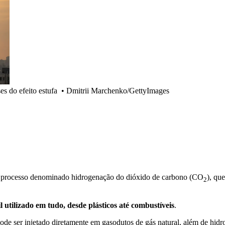
s do efeito estufa
•
Dmitrii Marchenko/GettyImages
 processo denominado hidrogenação do dióxido de carbono (CO
), qu
2
l utilizado em tudo, desde plásticos até combustíveis
.
de ser injetado diretamente em gasodutos de gás natural, além de hid