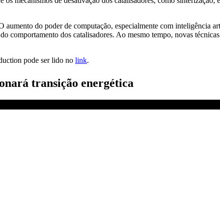
, e os mecanismos de desativação dos catalisadores, como sinterizaçã
is. O aumento do poder de computação, especialmente com inteligência 
 do comportamento dos catalisadores. Ao mesmo tempo, novas técnicas
duction pode ser lido no
link
.
onará transição energética