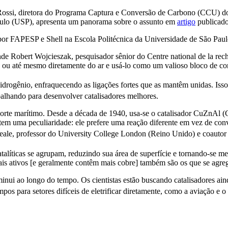
Rossi, diretora do Programa Captura e Conversão de Carbono (CCU) do
aulo (USP), apresenta um panorama sobre o assunto em
artigo
publicado
r FAPESP e Shell na Escola Politécnica da Universidade de São Paulo
e Robert Wojcieszak, pesquisador sênior do Centre national de la rech
is ou até mesmo diretamente do ar e usá-lo como um valioso bloco de co
idrogênio, enfraquecendo as ligações fortes que as mantêm unidas. Iss
balhando para desenvolver catalisadores melhores.
porte marítimo. Desde a década de 1940, usa-se o catalisador CuZnAl (C
o tem uma peculiaridade: ele prefere uma reação diferente em vez de co
eale, professor do University College London (Reino Unido) e coautor 
líticas se agrupam, reduzindo sua área de superfície e tornando-se me
 mais ativos [e geralmente contêm mais cobre] também são os que se agr
nui ao longo do tempo. Os cientistas estão buscando catalisadores ai
os para setores difíceis de eletrificar diretamente, como a aviação e o