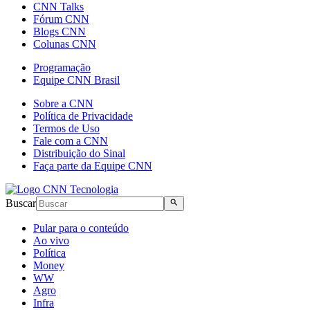
CNN Talks
Fórum CNN
Blogs CNN
Colunas CNN
Programação
Equipe CNN Brasil
Sobre a CNN
Política de Privacidade
Termos de Uso
Fale com a CNN
Distribuição do Sinal
Faça parte da Equipe CNN
Buscar
Pular para o conteúdo
Ao vivo
Política
Money
WW
Agro
Infra