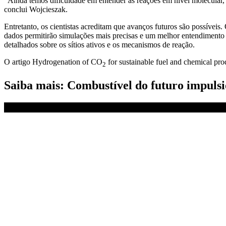
“Ainda temos dificuldade em entender as reações em nível molecular
conclui Wojcieszak.
Entretanto, os cientistas acreditam que avanços futuros são possíve
dados permitirão simulações mais precisas e um melhor entendimento
detalhados sobre os sítios ativos e os mecanismos de reação.
O artigo Hydrogenation of CO
for sustainable fuel and chemical pro
2
Saiba mais: Combustível do futuro impulsi