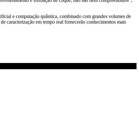
o, envenenamento e formação de coque, não são bem compreendidos”,
artificial e computação quântica, combinado com grandes volumes de
 de caracterização em tempo real fornecerão conhecimentos mais