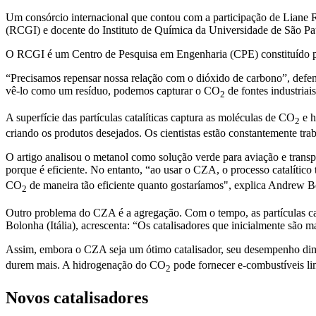
Um consórcio internacional que contou com a participação de Liane 
(RCGI) e docente do Instituto de Química da Universidade de São P
O RCGI é um Centro de Pesquisa em Engenharia (CPE) constituído po
“Precisamos repensar nossa relação com o dióxido de carbono”, defend
vê-lo como um resíduo, podemos capturar o CO
de fontes industria
2
A superfície das partículas catalíticas captura as moléculas de CO
e h
2
criando os produtos desejados. Os cientistas estão constantemente tra
O artigo analisou o metanol como solução verde para aviação e trans
porque é eficiente. No entanto, “ao usar o CZA, o processo catalític
CO
de maneira tão eficiente quanto gostaríamos", explica Andrew B
2
Outro problema do CZA é a agregação. Com o tempo, as partículas cata
Bolonha (Itália), acrescenta: “Os catalisadores que inicialmente são
Assim, embora o CZA seja um ótimo catalisador, seu desempenho dimi
durem mais. A hidrogenação do CO
pode fornecer e-combustíveis limp
2
Novos catalisadores