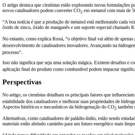
O artigo destaca que cientistas estão explorando novas formulações p
novos catalisadores podem converter CO
em metanol com mais de 50
2
“A boa notícia é que a produção de metanol está melhorando cada vez
óxido de zinco, óxido de manganês e um suporte especial chamado KI
No entanto, como explica Rossi, “o objetivo final vai além de apenas
desenvolvimento de catalisadores inovadores. Avançando na hidrog
processo”.
Isso não significa que seja uma solução mágica. Existem desafios e 
aplicação final do produto como combustível podem impactar signific
Perspectivas
No artigo, os cientistas detalham os principais fatores que influenci
estabilidade dos catalisadores e melhorar suas propriedades de hidrog
Aspectos históricos e mecanísticos da hidrogenação do CO
também s
2
Alternativas, como catalisadores de paládio-índio, estão sendo estuda
materiais estão abrindo caminho para um futuro energético mais lim