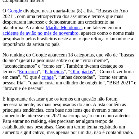
Compartilhar matéria
O
Google
divulgou nesta quarta-feira (8) a lista “Buscas do Ano
2021”, com uma retrospectiva dos assuntos e termos que mais
despertaram interesse e demonstraram um crescimento na
plataforma. A cantora
Marília Mendonça
, que faleceu em um
acidente de avião no mês de novembro
, aparece como o nome mais
pesquisado pelos brasileiros neste ano, o que reforça o tamanho e a
importância da artista no país.
No ranking do Google aparecem 18 categorias, que vão de “buscas
do ano” (geral) a pesquisas sobre o que “virou meme”,
“acontecimentos” e “como ser”. Também tiveram destaque os
termos “
Eurocopa
”, “
Palmeiras
”, “
Olimpíadas
”, “Como fazer horta
em casa”, “O que é
cringe
”, “unhas decoradas”, “como ser uma
pessoa fria”, “quanto custa um cilindro de oxigênio”, “BBB 2021” e
“brownie de nescau”.
É importante destacar que os termos em questão não foram,
necessariamente, os mais pesquisados do ano. A lista contém as
principais tendências, com base nos itens que tiveram o maior
aumento de interesse em 2021 na comparação com o ano anterior.
Para entrar no ranking, eles precisam ter algum tempo de
estabilidade nas pesquisas. Caso um termo tenha registrado um
aumento significativo, mas apenas por um dia, não é contabilizado.