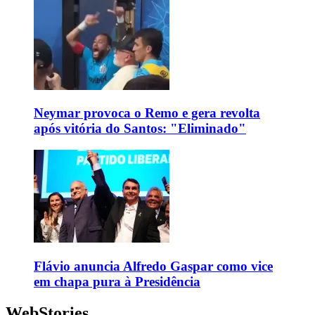
Neymar provoca o Remo e gera revolta
após vitória do Santos: "Eliminado"
Flávio anuncia Alfredo Gaspar como vice
em chapa pura à Presidência
WebStories