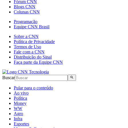
Fórum CNN
Blogs CNN
Colunas CNN
Programação
Equipe CNN Brasil
Sobre a CNN
Política de Privacidade
Termos de Uso
Fale com a CNN
Distribuição do Sinal
Faça parte da Equipe CNN
Buscar
Pular para o conteúdo
Ao vivo
Política
Money
WW
Agro
Infra
Esportes