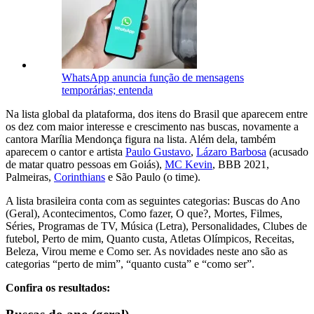
WhatsApp anuncia função de mensagens
temporárias; entenda
Na lista global da plataforma, dos itens do Brasil que aparecem entre
os dez com maior interesse e crescimento nas buscas, novamente a
cantora Marília Mendonça figura na lista. Além dela, também
aparecem o cantor e artista
Paulo Gustavo
,
Lázaro Barbosa
(acusado
de matar quatro pessoas em Goiás),
MC Kevin
, BBB 2021,
Palmeiras,
Corinthians
e São Paulo (o time).
A lista brasileira conta com as seguintes categorias: Buscas do Ano
(Geral), Acontecimentos, Como fazer, O que?, Mortes, Filmes,
Séries, Programas de TV, Música (Letra), Personalidades, Clubes de
futebol, Perto de mim, Quanto custa, Atletas Olímpicos, Receitas,
Beleza, Virou meme e Como ser. As novidades neste ano são as
categorias “perto de mim”, “quanto custa” e “como ser”.
Confira os resultados: