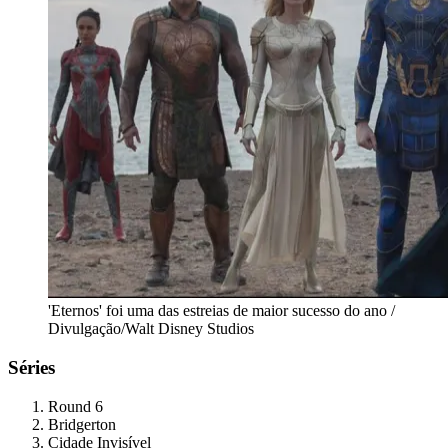
'Eternos' foi uma das estreias de maior sucesso do ano /
Divulgação/Walt Disney Studios
Séries
Round 6
Bridgerton
Cidade Invisível