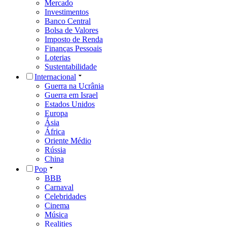
Mercado
Investimentos
Banco Central
Bolsa de Valores
Imposto de Renda
Finanças Pessoais
Loterias
Sustentabilidade
Internacional
Guerra na Ucrânia
Guerra em Israel
Estados Unidos
Europa
Ásia
África
Oriente Médio
Rússia
China
Pop
BBB
Carnaval
Celebridades
Cinema
Música
Realities