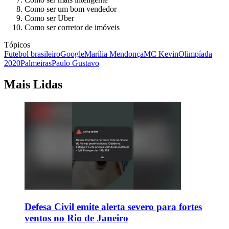
Como ser um bom vendedor
Como ser Uber
Como ser corretor de imóveis
Tópicos
Futebol brasileiro
Google
Marília Mendonça
MC Kevin
Olimpíada
2020
Palmeiras
Paulo Gustavo
Mais Lidas
Defesa Civil emite alerta severo para fortes
ventos no Rio de Janeiro