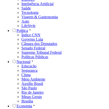
Inteligência Artificial
Saúde
Tecnologia
Viagem & Gastronomia
Auto
LifeStyle
Política
Índice CNN
Governo Lula
Câmara dos Deputados
Senado Federal
Supremo Tribunal Federal
Políticas Públicas
Nacional
Educação
Segurança
Clima
Meio Ambiente
Auxílio Brasil
São Paulo
Rio de Janeiro
Minas Gerais
Brasília
Economia