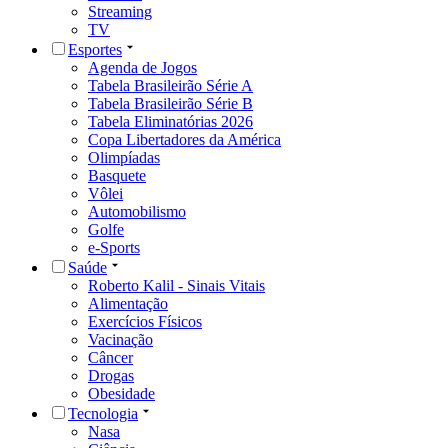
Streaming
TV
Esportes
Agenda de Jogos
Tabela Brasileirão Série A
Tabela Brasileirão Série B
Tabela Eliminatórias 2026
Copa Libertadores da América
Olimpíadas
Basquete
Vôlei
Automobilismo
Golfe
e-Sports
Saúde
Roberto Kalil - Sinais Vitais
Alimentação
Exercícios Físicos
Vacinação
Câncer
Drogas
Obesidade
Tecnologia
Nasa