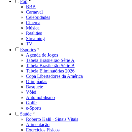
Pop
BBB
Carnaval
Celebridades
Cinema
Música
Realities
Streaming
TV
Esportes
Agenda de Jogos
Tabela Brasileirão Série A
Tabela Brasileirão Série B
Tabela Eliminatórias 2026
Copa Libertadores da América
Olimpíadas
Basquete
Vôlei
Automobilismo
Golfe
e-Sports
Saúde
Roberto Kalil - Sinais Vitais
Alimentação
Exercícios Físicos