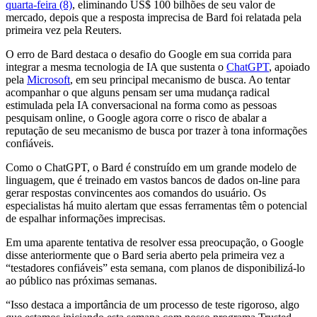
quarta-feira (8)
, eliminando US$ 100 bilhões de seu valor de
mercado, depois que a resposta imprecisa de Bard foi relatada pela
primeira vez pela Reuters.
O erro de Bard destaca o desafio do Google em sua corrida para
integrar a mesma tecnologia de IA que sustenta o
ChatGPT
, apoiado
pela
Microsoft
, em seu principal mecanismo de busca. Ao tentar
acompanhar o que alguns pensam ser uma mudança radical
estimulada pela IA conversacional na forma como as pessoas
pesquisam online, o Google agora corre o risco de abalar a
reputação de seu mecanismo de busca por trazer à tona informações
confiáveis.
Como o ChatGPT, o Bard é construído em um grande modelo de
linguagem, que é treinado em vastos bancos de dados on-line para
gerar respostas convincentes aos comandos do usuário. Os
especialistas há muito alertam que essas ferramentas têm o potencial
de espalhar informações imprecisas.
Em uma aparente tentativa de resolver essa preocupação, o Google
disse anteriormente que o Bard seria aberto pela primeira vez a
“testadores confiáveis” esta semana, com planos de disponibilizá-lo
ao público nas próximas semanas.
“Isso destaca a importância de um processo de teste rigoroso, algo