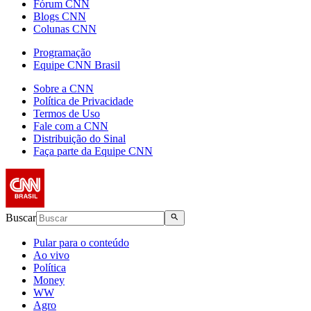
Fórum CNN
Blogs CNN
Colunas CNN
Programação
Equipe CNN Brasil
Sobre a CNN
Política de Privacidade
Termos de Uso
Fale com a CNN
Distribuição do Sinal
Faça parte da Equipe CNN
Buscar
Pular para o conteúdo
Ao vivo
Política
Money
WW
Agro