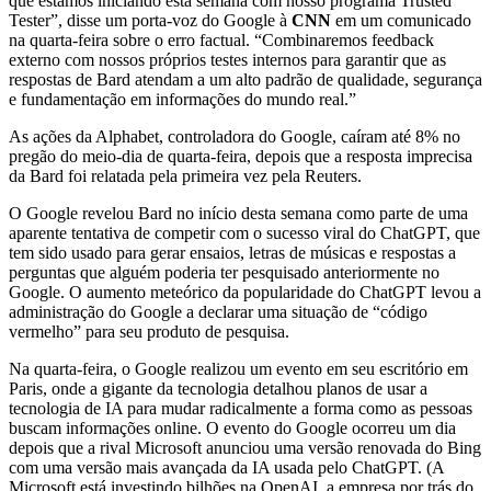
que estamos iniciando esta semana com nosso programa Trusted
Tester”, disse um porta-voz do Google à
CNN
em um comunicado
na quarta-feira sobre o erro factual. “Combinaremos feedback
externo com nossos próprios testes internos para garantir que as
respostas de Bard atendam a um alto padrão de qualidade, segurança
e fundamentação em informações do mundo real.”
As ações da Alphabet, controladora do Google, caíram até 8% no
pregão do meio-dia de quarta-feira, depois que a resposta imprecisa
da Bard foi relatada pela primeira vez pela Reuters.
O Google revelou Bard no início desta semana como parte de uma
aparente tentativa de competir com o sucesso viral do ChatGPT, que
tem sido usado para gerar ensaios, letras de músicas e respostas a
perguntas que alguém poderia ter pesquisado anteriormente no
Google. O aumento meteórico da popularidade do ChatGPT levou a
administração do Google a declarar uma situação de “código
vermelho” para seu produto de pesquisa.
Na quarta-feira, o Google realizou um evento em seu escritório em
Paris, onde a gigante da tecnologia detalhou planos de usar a
tecnologia de IA para mudar radicalmente a forma como as pessoas
buscam informações online. O evento do Google ocorreu um dia
depois que a rival Microsoft anunciou uma versão renovada do Bing
com uma versão mais avançada da IA ​​usada pelo ChatGPT. (A
Microsoft está investindo bilhões na OpenAI, a empresa por trás do