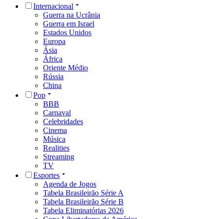
Internacional
Guerra na Ucrânia
Guerra em Israel
Estados Unidos
Europa
Ásia
África
Oriente Médio
Rússia
China
Pop
BBB
Carnaval
Celebridades
Cinema
Música
Realities
Streaming
TV
Esportes
Agenda de Jogos
Tabela Brasileirão Série A
Tabela Brasileirão Série B
Tabela Eliminatórias 2026