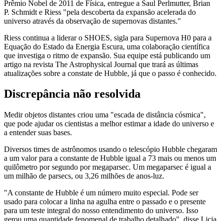
Prêmio Nobel de 2011 de Física, entregue a Saul Perlmutter, Brian
P. Schmidt e Riess "pela descoberta da expansão acelerada do
universo através da observação de supernovas distantes."
Riess continua a liderar o SHOES, sigla para Supernova H0 para a
Equação do Estado da Energia Escura, uma colaboração científica
que investiga o ritmo de expansão. Sua equipe está publicando um
artigo na revista The Astrophysical Journal que trará as últimas
atualizações sobre a constate de Hubble, já que o passo é conhecido.
Discrepância não resolvida
Medir objetos distantes criou uma "escada de distância cósmica",
que pode ajudar os cientistas a melhor estimar a idade do universo e
a entender suas bases.
Diversos times de astrônomos usando o telescópio Hubble chegaram
a um valor para a constante de Hubble igual a 73 mais ou menos um
quilômetro por segundo por megaparsec. Um megaparsec é igual a
um milhão de parsecs, ou 3,26 milhões de anos-luz.
"A constante de Hubble é um número muito especial. Pode ser
usado para colocar a linha na agulha entre o passado e o presente
para um teste integral do nosso entendimento do universo. Isso
gerou uma quantidade fenomenal de trabalho detalhado", disse Licia