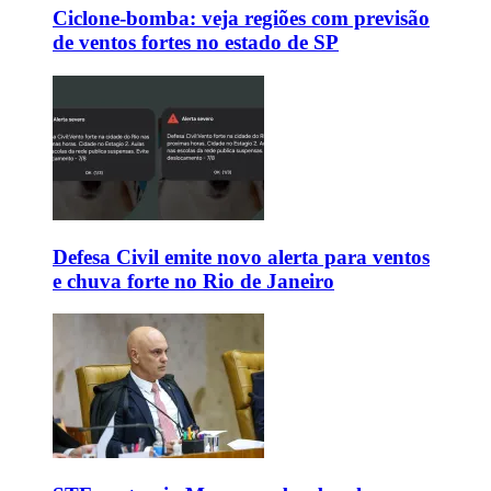
Ciclone-bomba: veja regiões com previsão
de ventos fortes no estado de SP
Defesa Civil emite novo alerta para ventos
e chuva forte no Rio de Janeiro