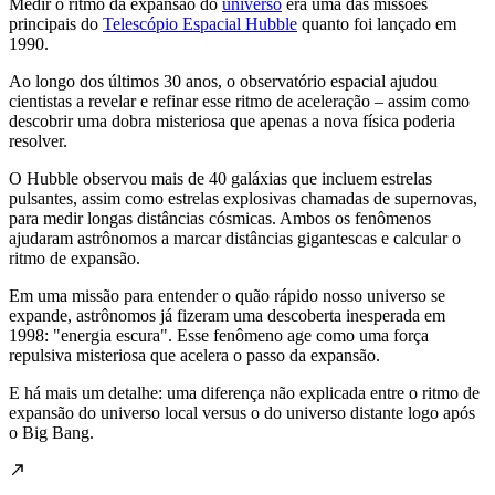
Medir o ritmo da expansão do
universo
era uma das missões
principais do
Telescópio Espacial Hubble
quanto foi lançado em
1990.
Ao longo dos últimos 30 anos, o observatório espacial ajudou
cientistas a revelar e refinar esse ritmo de aceleração – assim como
descobrir uma dobra misteriosa que apenas a nova física poderia
resolver.
O Hubble observou mais de 40 galáxias que incluem estrelas
pulsantes, assim como estrelas explosivas chamadas de supernovas,
para medir longas distâncias cósmicas. Ambos os fenômenos
ajudaram astrônomos a marcar distâncias gigantescas e calcular o
ritmo de expansão.
Em uma missão para entender o quão rápido nosso universo se
expande, astrônomos já fizeram uma descoberta inesperada em
1998: "energia escura". Esse fenômeno age como uma força
repulsiva misteriosa que acelera o passo da expansão.
E há mais um detalhe: uma diferença não explicada entre o ritmo de
expansão do universo local versus o do universo distante logo após
o Big Bang.