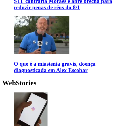
STF contraria Moraes e abre brecha para
reduzir penas de réus do 8/1
O que é a miastenia gravis, doença
diagnosticada em Alex Escobar
WebStories