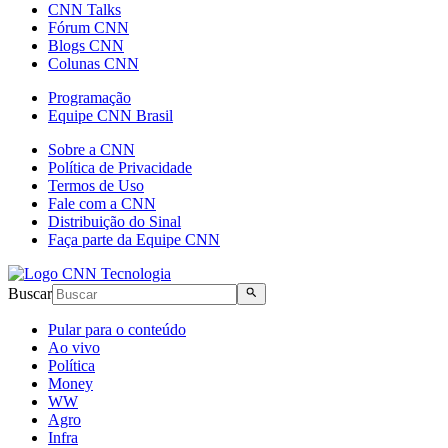
CNN Talks
Fórum CNN
Blogs CNN
Colunas CNN
Programação
Equipe CNN Brasil
Sobre a CNN
Política de Privacidade
Termos de Uso
Fale com a CNN
Distribuição do Sinal
Faça parte da Equipe CNN
Buscar
Pular para o conteúdo
Ao vivo
Política
Money
WW
Agro
Infra