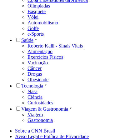
Copa Libertadores da América
Olimpíadas
Basquete
Vôlei
Automobilismo
Golfe
e-Sports
Saúde
Roberto Kalil - Sinais Vitais
Alimentação
Exercícios Físicos
Vacinação
Câncer
Drogas
Obesidade
Tecnologia
Nasa
Ciência
Curiosidades
Viagem & Gastronomia
Viagem
Gastronomia
Sobre a CNN Brasil
Aviso Legal e Política de Privacidade