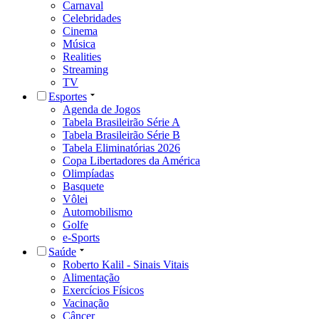
Carnaval
Celebridades
Cinema
Música
Realities
Streaming
TV
Esportes
Agenda de Jogos
Tabela Brasileirão Série A
Tabela Brasileirão Série B
Tabela Eliminatórias 2026
Copa Libertadores da América
Olimpíadas
Basquete
Vôlei
Automobilismo
Golfe
e-Sports
Saúde
Roberto Kalil - Sinais Vitais
Alimentação
Exercícios Físicos
Vacinação
Câncer