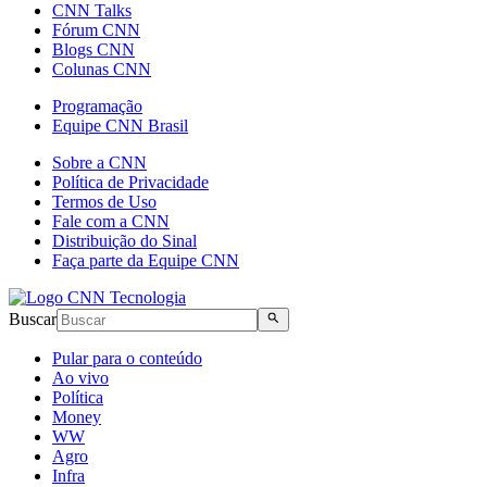
CNN Talks
Fórum CNN
Blogs CNN
Colunas CNN
Programação
Equipe CNN Brasil
Sobre a CNN
Política de Privacidade
Termos de Uso
Fale com a CNN
Distribuição do Sinal
Faça parte da Equipe CNN
Buscar
Pular para o conteúdo
Ao vivo
Política
Money
WW
Agro
Infra