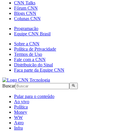
CNN Talks
Fórum CNN
Blogs CNN
Colunas CNN
Programação
Equipe CNN Brasil
Sobre a CNN
Política de Privacidade
Termos de Uso
Fale com a CNN
Distribuição do Sinal
Faça parte da Equipe CNN
Buscar
Pular para o conteúdo
Ao vivo
Política
Money
WW
Agro
Infra