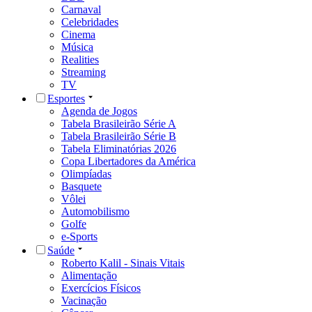
Carnaval
Celebridades
Cinema
Música
Realities
Streaming
TV
Esportes
Agenda de Jogos
Tabela Brasileirão Série A
Tabela Brasileirão Série B
Tabela Eliminatórias 2026
Copa Libertadores da América
Olimpíadas
Basquete
Vôlei
Automobilismo
Golfe
e-Sports
Saúde
Roberto Kalil - Sinais Vitais
Alimentação
Exercícios Físicos
Vacinação