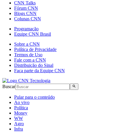
CNN Talks
Fórum CNN
Blogs CNN
Colunas CNN
Programação
Equipe CNN Brasil
Sobre a CNN
Política de Privacidade
Termos de Uso
Fale com a CNN
Distribuição do Sinal
Faça parte da Equipe CNN
Buscar
Pular para o conteúdo
Ao vivo
Política
Money
WW
Agro
Infra