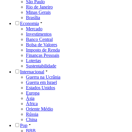
São Paulo
Rio de Janeiro
Minas Gerais
Brasília
Economia
Mercado
Investimentos
Banco Central
Bolsa de Valores
Imposto de Renda
Finanças Pessoais
Loterias
Sustentabilidade
Internacional
Guerra na Ucrânia
Guerra em Israel
Estados Unidos
Europa
Ásia
África
Oriente Médio
Rússia
China
Pop
BBB