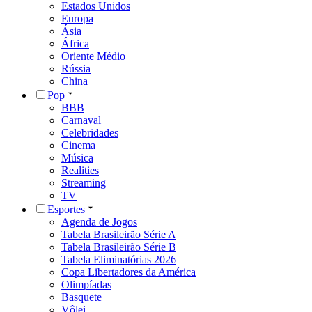
Estados Unidos
Europa
Ásia
África
Oriente Médio
Rússia
China
Pop
BBB
Carnaval
Celebridades
Cinema
Música
Realities
Streaming
TV
Esportes
Agenda de Jogos
Tabela Brasileirão Série A
Tabela Brasileirão Série B
Tabela Eliminatórias 2026
Copa Libertadores da América
Olimpíadas
Basquete
Vôlei