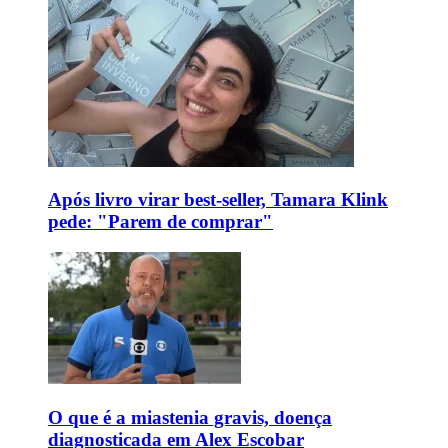
Após livro virar best-seller, Tamara Klink
pede: "Parem de comprar"
O que é a miastenia gravis, doença
diagnosticada em Alex Escobar