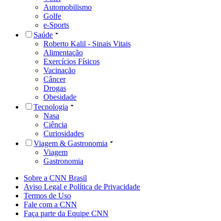
Automobilismo
Golfe
e-Sports
Saúde
Roberto Kalil - Sinais Vitais
Alimentação
Exercícios Físicos
Vacinação
Câncer
Drogas
Obesidade
Tecnologia
Nasa
Ciência
Curiosidades
Viagem & Gastronomia
Viagem
Gastronomia
Sobre a CNN Brasil
Aviso Legal e Política de Privacidade
Termos de Uso
Fale com a CNN
Faça parte da Equipe CNN