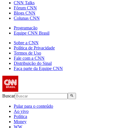
CNN Talks
Fórum CNN
Blogs CNN
Colunas CNN
Programação
Equipe CNN Brasil
Sobre a CNN
Política de Privacidade
Termos de Uso
Fale com a CNN
Distribuição do Sinal
Faça parte da Equipe CNN
Buscar
Pular para o conteúdo
Ao vivo
Política
Money
WW