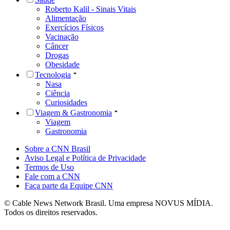
Roberto Kalil - Sinais Vitais
Alimentação
Exercícios Físicos
Vacinação
Câncer
Drogas
Obesidade
Tecnologia
Nasa
Ciência
Curiosidades
Viagem & Gastronomia
Viagem
Gastronomia
Sobre a CNN Brasil
Aviso Legal e Política de Privacidade
Termos de Uso
Fale com a CNN
Faça parte da Equipe CNN
© Cable News Network Brasil. Uma empresa NOVUS MÍDIA.
Todos os direitos reservados.