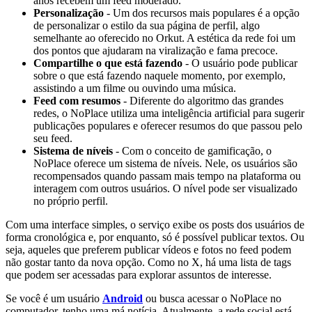
anos recebem um feed moderado.
Personalização
- Um dos recursos mais populares é a opção
de personalizar o estilo da sua página de perfil, algo
semelhante ao oferecido no Orkut. A estética da rede foi um
dos pontos que ajudaram na viralização e fama precoce.
Compartilhe o que está fazendo
- O usuário pode publicar
sobre o que está fazendo naquele momento, por exemplo,
assistindo a um filme ou ouvindo uma música.
Feed com resumos
- Diferente do algoritmo das grandes
redes, o NoPlace utiliza uma inteligência artificial para sugerir
publicações populares e oferecer resumos do que passou pelo
seu feed.
Sistema de níveis
- Com o conceito de gamificação, o
NoPlace oferece um sistema de níveis. Nele, os usuários são
recompensados quando passam mais tempo na plataforma ou
interagem com outros usuários. O nível pode ser visualizado
no próprio perfil.
Com uma interface simples, o serviço exibe os posts dos usuários de
forma cronológica e, por enquanto, só é possível publicar textos. Ou
seja, aqueles que preferem publicar vídeos e fotos no feed podem
não gostar tanto da nova opção. Como no X, há uma lista de tags
que podem ser acessadas para explorar assuntos de interesse.
Se você é um usuário
Android
ou busca acessar o NoPlace no
computador, tenho uma má notícia. Atualmente, a rede social está