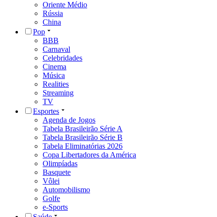
Oriente Médio
Rússia
China
Pop
BBB
Carnaval
Celebridades
Cinema
Música
Realities
Streaming
TV
Esportes
Agenda de Jogos
Tabela Brasileirão Série A
Tabela Brasileirão Série B
Tabela Eliminatórias 2026
Copa Libertadores da América
Olimpíadas
Basquete
Vôlei
Automobilismo
Golfe
e-Sports
Saúde