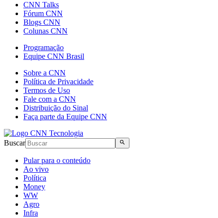
CNN Talks
Fórum CNN
Blogs CNN
Colunas CNN
Programação
Equipe CNN Brasil
Sobre a CNN
Política de Privacidade
Termos de Uso
Fale com a CNN
Distribuição do Sinal
Faça parte da Equipe CNN
Buscar
Pular para o conteúdo
Ao vivo
Política
Money
WW
Agro
Infra