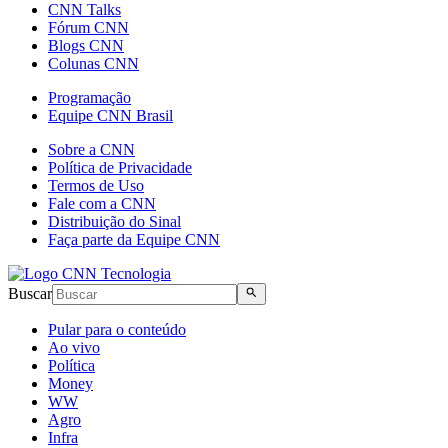
CNN Talks
Fórum CNN
Blogs CNN
Colunas CNN
Programação
Equipe CNN Brasil
Sobre a CNN
Política de Privacidade
Termos de Uso
Fale com a CNN
Distribuição do Sinal
Faça parte da Equipe CNN
Buscar
Pular para o conteúdo
Ao vivo
Política
Money
WW
Agro
Infra