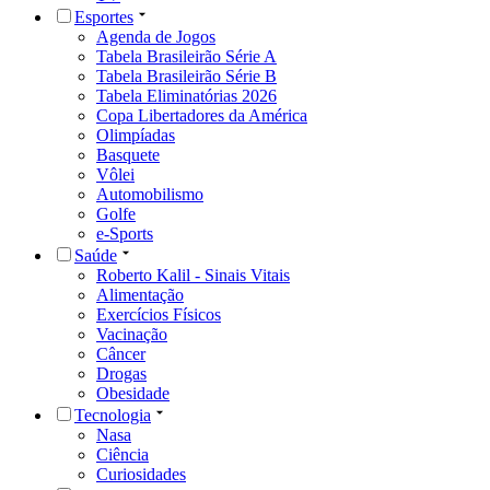
Esportes
Agenda de Jogos
Tabela Brasileirão Série A
Tabela Brasileirão Série B
Tabela Eliminatórias 2026
Copa Libertadores da América
Olimpíadas
Basquete
Vôlei
Automobilismo
Golfe
e-Sports
Saúde
Roberto Kalil - Sinais Vitais
Alimentação
Exercícios Físicos
Vacinação
Câncer
Drogas
Obesidade
Tecnologia
Nasa
Ciência
Curiosidades