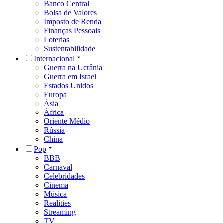
Banco Central
Bolsa de Valores
Imposto de Renda
Finanças Pessoais
Loterias
Sustentabilidade
Internacional
Guerra na Ucrânia
Guerra em Israel
Estados Unidos
Europa
Ásia
África
Oriente Médio
Rússia
China
Pop
BBB
Carnaval
Celebridades
Cinema
Música
Realities
Streaming
TV