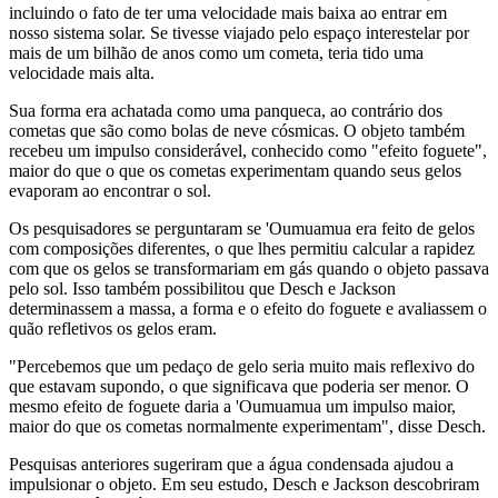
incluindo o fato de ter uma velocidade mais baixa ao entrar em
nosso sistema solar. Se tivesse viajado pelo espaço interestelar por
mais de um bilhão de anos como um cometa, teria tido uma
velocidade mais alta.
Sua forma era achatada como uma panqueca, ao contrário dos
cometas que são como bolas de neve cósmicas. O objeto também
recebeu um impulso considerável, conhecido como "efeito foguete",
maior do que o que os cometas experimentam quando seus gelos
evaporam ao encontrar o sol.
Os pesquisadores se perguntaram se 'Oumuamua era feito de gelos
com composições diferentes, o que lhes permitiu calcular a rapidez
com que os gelos se transformariam em gás quando o objeto passava
pelo sol. Isso também possibilitou que Desch e Jackson
determinassem a massa, a forma e o efeito do foguete e avaliassem o
quão refletivos os gelos eram.
"Percebemos que um pedaço de gelo seria muito mais reflexivo do
que estavam supondo, o que significava que poderia ser menor. O
mesmo efeito de foguete daria a 'Oumuamua um impulso maior,
maior do que os cometas normalmente experimentam", disse Desch.
Pesquisas anteriores sugeriram que a água condensada ajudou a
impulsionar o objeto. Em seu estudo, Desch e Jackson descobriram