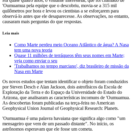
Há quase quatro anos, o visitante interestelar, que foi chamado de
'Oumuamua pela equipe que o descobriu, movia-se a 315 mil
quilômetros por hora e levou os cientistas a se esforçarem para
observá-lo antes que ele desaparecesse. As observações, no entanto,
causaram mais perguntas do que respostas.
Leia mais
Como Marte perdeu meio Oceano Atlântico de água? A Nasa
tem uma nova teoria
Quase 11 milhões de terráqueos têm seus nomes em Marte;
veja como enviar o seu
'Trabalhamos no tempo marciano', diz brasileiro de missão da
Nasa em Marte
Os novos estudos que tentam identificar o objeto foram conduzidos
por Steven Desch e Alan Jackson, dois astrofísicos da Escola de
Exploração da Terra e do Espaço da Universidade do Estado do
Arizona, que analisaram as características incomuns de 'Oumuamua.
As descobertas foram publicadas na terça-feira no American
Geophysical Union Journal of Geophysical Research: Planets.
'Oumuamua é uma palavra havaiana que significa algo como "um
mensageiro que vem de um passado distante". No início, os
astrônomos esperavam que ele fosse um cometa.