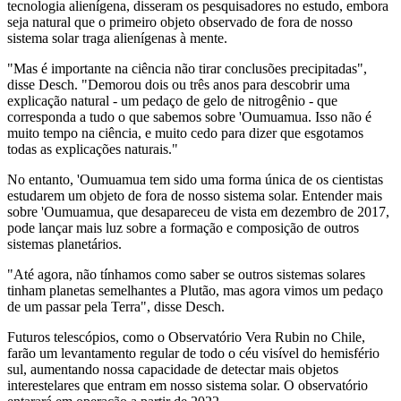
tecnologia alienígena, disseram os pesquisadores no estudo, embora
seja natural que o primeiro objeto observado de fora de nosso
sistema solar traga alienígenas à mente.
"Mas é importante na ciência não tirar conclusões precipitadas",
disse Desch. "Demorou dois ou três anos para descobrir uma
explicação natural - um pedaço de gelo de nitrogênio - que
corresponda a tudo o que sabemos sobre 'Oumuamua. Isso não é
muito tempo na ciência, e muito cedo para dizer que esgotamos
todas as explicações naturais."
No entanto, 'Oumuamua tem sido uma forma única de os cientistas
estudarem um objeto de fora de nosso sistema solar. Entender mais
sobre 'Oumuamua, que desapareceu de vista em dezembro de 2017,
pode lançar mais luz sobre a formação e composição de outros
sistemas planetários.
"Até agora, não tínhamos como saber se outros sistemas solares
tinham planetas semelhantes a Plutão, mas agora vimos um pedaço
de um passar pela Terra", disse Desch.
Futuros telescópios, como o Observatório Vera Rubin no Chile,
farão um levantamento regular de todo o céu visível do hemisfério
sul, aumentando nossa capacidade de detectar mais objetos
interestelares que entram em nosso sistema solar. O observatório