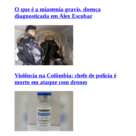
O que é a miastenia gravis, doença
diagnosticada em Alex Escobar
Violência na Colômbia: chefe de polícia é
morto em ataque com drones