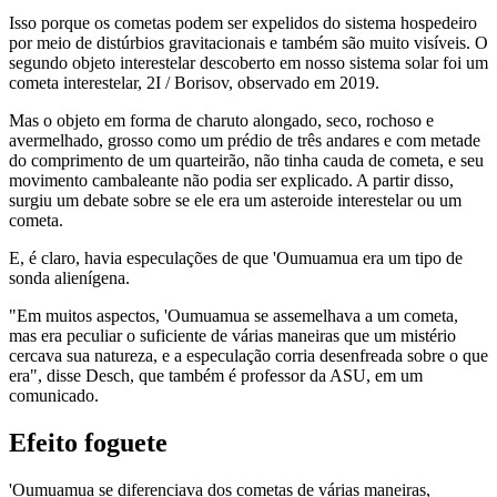
Isso porque os cometas podem ser expelidos do sistema hospedeiro
por meio de distúrbios gravitacionais e também são muito visíveis. O
segundo objeto interestelar descoberto em nosso sistema solar foi um
cometa interestelar, 2I / Borisov, observado em 2019.
Mas o objeto em forma de charuto alongado, seco, rochoso e
avermelhado, grosso como um prédio de três andares e com metade
do comprimento de um quarteirão, não tinha cauda de cometa, e seu
movimento cambaleante não podia ser explicado. A partir disso,
surgiu um debate sobre se ele era um asteroide interestelar ou um
cometa.
E, é claro, havia especulações de que 'Oumuamua era um tipo de
sonda alienígena.
"Em muitos aspectos, 'Oumuamua se assemelhava a um cometa,
mas era peculiar o suficiente de várias maneiras que um mistério
cercava sua natureza, e a especulação corria desenfreada sobre o que
era", disse Desch, que também é professor da ASU, em um
comunicado.
Efeito foguete
'Oumuamua se diferenciava dos cometas de várias maneiras,