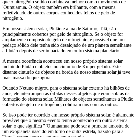
que o nitrogênio sólido combinava melhor com o movimento de
'Oumuamua. O objeto também era brilhante, com a mesma
refletividade de outros corpos conhecidos feitos de gelo de
nitrogênio.
Em nosso sistema solar, Plutão e a lua de Saturno, Titã, são
principalmente cobertos por gelo de nitrogênio. Se o objeto for
amplamente composto de gelo de nitrogênio, é possível que um
pedaço sólido dele tenha sido desalojado de um planeta semelhante
a Plutão depois de ser impactado em outro sistema planetário.
A mesma ocorrência aconteceu em nosso próprio sistema solar,
incluindo Plutão e objetos no cinturão de Kuiper gelado. Este
distante cinturão de objetos na borda de nosso sistema solar já teve
mais massa do que agora.
Quando Netuno migrou para o sistema solar externo há bilhões de
anos, ele interrompeu as órbitas desses objetos que eram sobras da
formação do sistema solar. Milhares de objetos semelhantes a Plutão,
cobertos de gelo de nitrogênio, colidiram uns com os outros.
Se isso pode ter ocorrido em nosso próprio sistema solar, é altamente
provável que o mesmo evento tenha acontecido em outro sistema
solar, o que significa "’Oumuamua pode ser a primeira amostra de
um exoplaneta nascido em torno de outra estrela, trazido para a
Terra", escreveram os autores em o estudo.