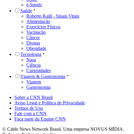
e-Sports
Saúde
Roberto Kalil - Sinais Vitais
Alimentação
Exercícios Físicos
Vacinação
Câncer
Drogas
Obesidade
Tecnologia
Nasa
Ciência
Curiosidades
Viagem & Gastronomia
Viagem
Gastronomia
Sobre a CNN Brasil
Aviso Legal e Política de Privacidade
Termos de Uso
Fale com a CNN
Faça parte da Equipe CNN
© Cable News Network Brasil. Uma empresa NOVUS MÍDIA.