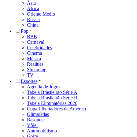
Ásia
África
Oriente Médio
Rússia
China
Pop
BBB
Carnaval
Celebridades
Cinema
Música
Realities
Streaming
TV
Esportes
Agenda de Jogos
Tabela Brasileirão Série A
Tabela Brasileirão Série B
Tabela Eliminatórias 2026
Copa Libertadores da América
Olimpíadas
Basquete
Vôlei
Automobilismo
Golfe