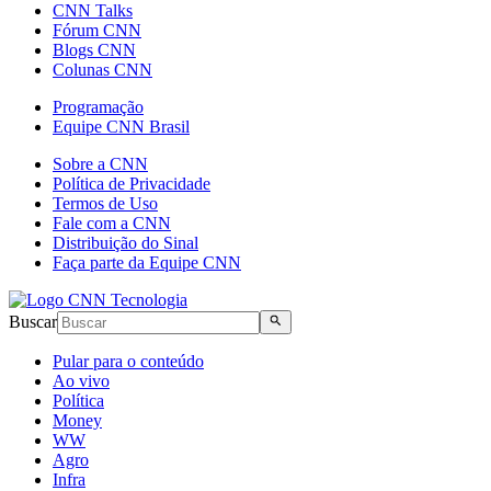
CNN Talks
Fórum CNN
Blogs CNN
Colunas CNN
Programação
Equipe CNN Brasil
Sobre a CNN
Política de Privacidade
Termos de Uso
Fale com a CNN
Distribuição do Sinal
Faça parte da Equipe CNN
Buscar
Pular para o conteúdo
Ao vivo
Política
Money
WW
Agro
Infra