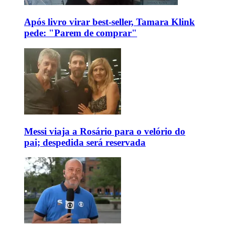
Após livro virar best-seller, Tamara Klink
pede: "Parem de comprar"
Messi viaja a Rosário para o velório do
pai; despedida será reservada