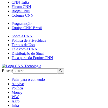
CNN Talks
Fórum CNN
Blogs CNN
Colunas CNN
Programação
Equipe CNN Brasil
Sobre a CNN
Política de Privacidade
Termos de Uso
Fale com a CNN
Distribuição do Sinal
Faça parte da Equipe CNN
Buscar
Pular para o conteúdo
Ao vivo
Política
Money
WW
Agro
Infra