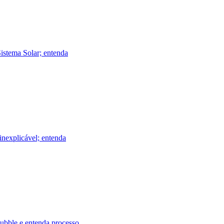
istema Solar; entenda
inexplicável; entenda
Hubble e entenda processo