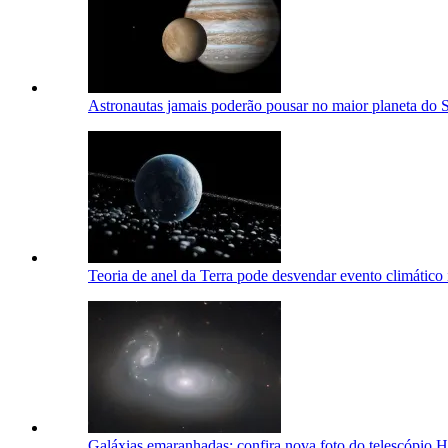
Astronautas jamais poderão pousar no maior planeta do S
Teoria de anel da Terra pode desvendar evento climático 
Galáxias emaranhadas: confira nova foto do telescópio 