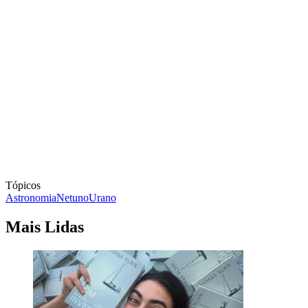
Tópicos
Astronomia
Netuno
Urano
Mais Lidas