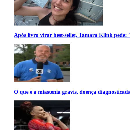
Após livro virar best-seller, Tamara Klink pede
O que é a miastenia gravis, doença diagnostica