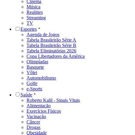
Cinema
Música
Realities
Streaming
TV
Esportes
Agenda de Jogos
Tabela Brasileirão Série A
Tabela Brasileirão Série B
Tabela Eliminatórias 2026
Copa Libertadores da América
Olimpíadas
Basquete
Vôlei
Automobilismo
Golfe
e-Sports
Saúde
Roberto Kalil - Sinais Vitais
Alimentação
Exercícios Físicos
Vacinação
Câncer
Drogas
Obesidade