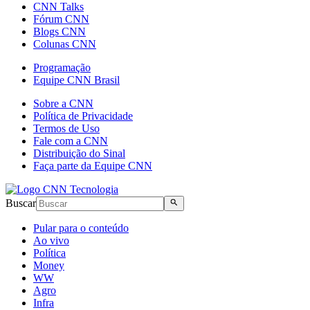
CNN Talks
Fórum CNN
Blogs CNN
Colunas CNN
Programação
Equipe CNN Brasil
Sobre a CNN
Política de Privacidade
Termos de Uso
Fale com a CNN
Distribuição do Sinal
Faça parte da Equipe CNN
Buscar
Pular para o conteúdo
Ao vivo
Política
Money
WW
Agro
Infra