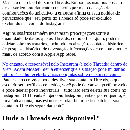
Mas não é tão fácil deixar o Threads. Embora os usuários possam
desativar temporariamente seus perfis por meio da seção de
configurações do aplicativo, a empresa afirma em sua política de
privacidade que “seu perfil do Threads só pode ser excluído
excluindo sua conta do Instagram”.
Alguns usuários também levantaram preocupações sobre a
quantidade de dados que os Threads, como o Instagram, podem
coletar sobre os usuários, incluindo localização, contatos, histórico
de pesquisa, histórico de navegação, informações de contato e muito
mais, de acordo com a Apple App Store.
No entanto, o responsável pelo Instagram (e pelo Threads) dentro da
Meta, Adam Mosseri, deu a entender que a situação pode mudar no
futuro: “Tenho recebido várias perguntas sobre deletar sua conta.
Para esclarecer, você pode desativar sua conta no Threads, o que
esconde seu perfil e o conteúdo, você pode deixar seu perfil privado
e pode deletar posts individuais – tudo isso sem deletar sua conta no
Instagram. O Threads é ligado ao Instagram, então, por enquanto, é
uma única conta, mas estamos estudando um jeito de deletar sua
conta no Threads separadamente”.
Onde o Threads está disponível?