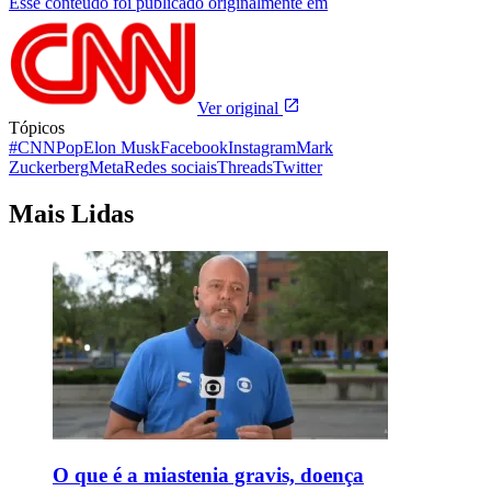
Esse conteúdo foi publicado originalmente em
Ver original
Tópicos
#CNNPop
Elon Musk
Facebook
Instagram
Mark
Zuckerberg
Meta
Redes sociais
Threads
Twitter
Mais Lidas
O que é a miastenia gravis, doença