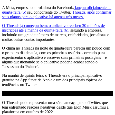
A Meta, empresa controladora do Facebook,
lançou oficialmente na
quarta-feira (5)
seu concorrente do Twitter,
Threads, após confirmar
seus planos para o aplicativo há apenas três meses.
O Threads já começou bem: o aplicativo recebeu 30 milhões de
inscrições até a manhã da quinta-feira (6),
segundo a empresa,
incluindo um grande número de marcas, celebridades, jornalistas e
muitas outras contas importantes.
O clima no Threads na noite de quarta-feira parecia um pouco com
o primeiro dia de aula, com os primeiros usuários correndo para
experimentar o aplicativo e escrever suas primeiras postagens – e
alguns questionando se o aplicativo poderia acabar sendo o
“assassino do Twitter”.
Na manhã de quinta-feira, o Threads era o principal aplicativo
gratuito na App Store da Apple e um dos principais tópicos de
tendências no Twitter.
O Threads pode representar uma séria ameaça para o Twitter, que
tem enfrentado reações negativas desde que Elon Musk assumiu a
plataforma em outubro de 2022.