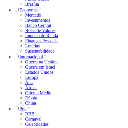
Brasília
Economia
Mercado
Investimentos
Banco Central
Bolsa de Valores
Imposto de Renda
Finanças Pessoais
Loterias
Sustentabilidade
Internacional
Guerra na Ucrânia
Guerra em Israel
Estados Unidos
Europa
Ásia
África
Oriente Médio
Rússia
China
Pop
BBB
Carnaval
Celebridades