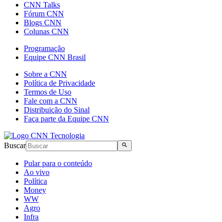
CNN Talks
Fórum CNN
Blogs CNN
Colunas CNN
Programação
Equipe CNN Brasil
Sobre a CNN
Política de Privacidade
Termos de Uso
Fale com a CNN
Distribuição do Sinal
Faça parte da Equipe CNN
Buscar
Pular para o conteúdo
Ao vivo
Política
Money
WW
Agro
Infra