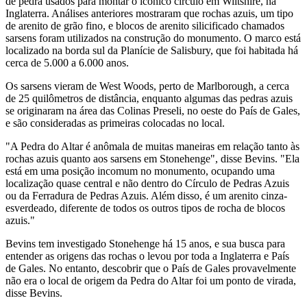
de pedra usados para montar o icônico círculo em Wiltshire, na
Inglaterra. Análises anteriores mostraram que rochas azuis, um tipo
de arenito de grão fino, e blocos de arenito silicificado chamados
sarsens foram utilizados na construção do monumento. O marco está
localizado na borda sul da Planície de Salisbury, que foi habitada há
cerca de 5.000 a 6.000 anos.
Os sarsens vieram de West Woods, perto de Marlborough, a cerca
de 25 quilômetros de distância, enquanto algumas das pedras azuis
se originaram na área das Colinas Preseli, no oeste do País de Gales,
e são consideradas as primeiras colocadas no local.
"A Pedra do Altar é anômala de muitas maneiras em relação tanto às
rochas azuis quanto aos sarsens em Stonehenge", disse Bevins. "Ela
está em uma posição incomum no monumento, ocupando uma
localização quase central e não dentro do Círculo de Pedras Azuis
ou da Ferradura de Pedras Azuis. Além disso, é um arenito cinza-
esverdeado, diferente de todos os outros tipos de rocha de blocos
azuis."
Bevins tem investigado Stonehenge há 15 anos, e sua busca para
entender as origens das rochas o levou por toda a Inglaterra e País
de Gales. No entanto, descobrir que o País de Gales provavelmente
não era o local de origem da Pedra do Altar foi um ponto de virada,
disse Bevins.