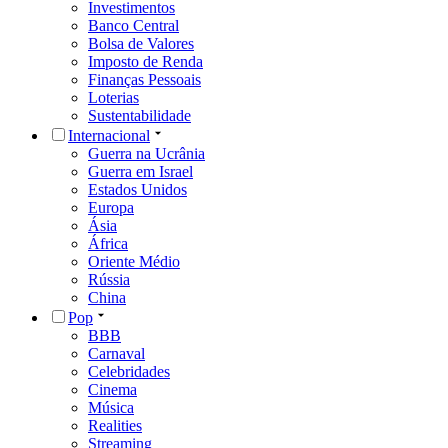
Investimentos
Banco Central
Bolsa de Valores
Imposto de Renda
Finanças Pessoais
Loterias
Sustentabilidade
Internacional
Guerra na Ucrânia
Guerra em Israel
Estados Unidos
Europa
Ásia
África
Oriente Médio
Rússia
China
Pop
BBB
Carnaval
Celebridades
Cinema
Música
Realities
Streaming