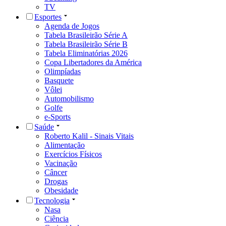
TV
Esportes
Agenda de Jogos
Tabela Brasileirão Série A
Tabela Brasileirão Série B
Tabela Eliminatórias 2026
Copa Libertadores da América
Olimpíadas
Basquete
Vôlei
Automobilismo
Golfe
e-Sports
Saúde
Roberto Kalil - Sinais Vitais
Alimentação
Exercícios Físicos
Vacinação
Câncer
Drogas
Obesidade
Tecnologia
Nasa
Ciência