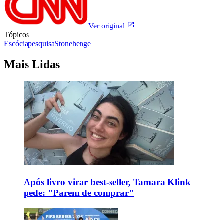
Ver original
Tópicos
Escócia
pesquisa
Stonehenge
Mais Lidas
Após livro virar best-seller, Tamara Klink
pede: "Parem de comprar"