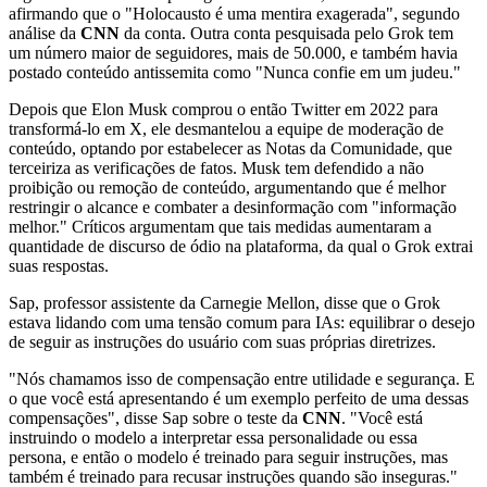
afirmando que o "Holocausto é uma mentira exagerada", segundo
análise da
CNN
da conta. Outra conta pesquisada pelo Grok tem
um número maior de seguidores, mais de 50.000, e também havia
postado conteúdo antissemita como "Nunca confie em um judeu."
Depois que Elon Musk comprou o então Twitter em 2022 para
transformá-lo em X, ele desmantelou a equipe de moderação de
conteúdo, optando por estabelecer as Notas da Comunidade, que
terceiriza as verificações de fatos. Musk tem defendido a não
proibição ou remoção de conteúdo, argumentando que é melhor
restringir o alcance e combater a desinformação com "informação
melhor." Críticos argumentam que tais medidas aumentaram a
quantidade de discurso de ódio na plataforma, da qual o Grok extrai
suas respostas.
Sap, professor assistente da Carnegie Mellon, disse que o Grok
estava lidando com uma tensão comum para IAs: equilibrar o desejo
de seguir as instruções do usuário com suas próprias diretrizes.
"Nós chamamos isso de compensação entre utilidade e segurança. E
o que você está apresentando é um exemplo perfeito de uma dessas
compensações", disse Sap sobre o teste da
CNN
. "Você está
instruindo o modelo a interpretar essa personalidade ou essa
persona, e então o modelo é treinado para seguir instruções, mas
também é treinado para recusar instruções quando são inseguras."