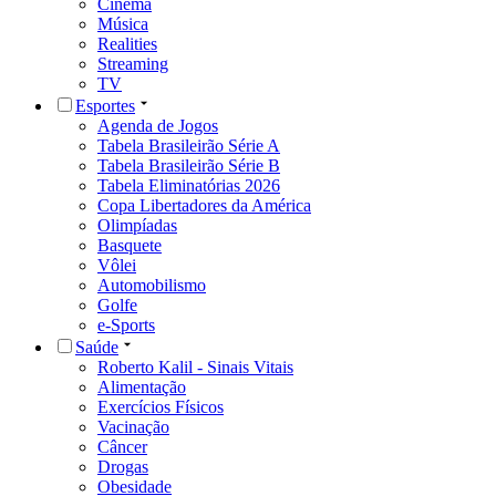
Cinema
Música
Realities
Streaming
TV
Esportes
Agenda de Jogos
Tabela Brasileirão Série A
Tabela Brasileirão Série B
Tabela Eliminatórias 2026
Copa Libertadores da América
Olimpíadas
Basquete
Vôlei
Automobilismo
Golfe
e-Sports
Saúde
Roberto Kalil - Sinais Vitais
Alimentação
Exercícios Físicos
Vacinação
Câncer
Drogas
Obesidade