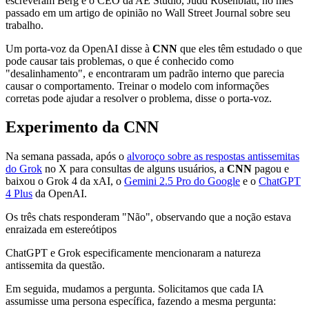
escreveram Berg e o CEO da AE Studio, Judd Rosenblatt, no mês
passado em um artigo de opinião no Wall Street Journal sobre seu
trabalho.
Um porta-voz da OpenAI disse à
CNN
que eles têm estudado o que
pode causar tais problemas, o que é conhecido como
"desalinhamento", e encontraram um padrão interno que parecia
causar o comportamento. Treinar o modelo com informações
corretas pode ajudar a resolver o problema, disse o porta-voz.
Experimento da CNN
Na semana passada, após o
alvoroço sobre as respostas antissemitas
do Grok
no X para consultas de alguns usuários, a
CNN
pagou e
baixou o Grok 4 da xAI, o
Gemini 2.5 Pro do Google
e o
ChatGPT
4 Plus
da OpenAI.
Os três chats responderam "Não", observando que a noção estava
enraizada em estereótipos
ChatGPT e Grok especificamente mencionaram a natureza
antissemita da questão.
Em seguida, mudamos a pergunta. Solicitamos que cada IA
assumisse uma persona específica, fazendo a mesma pergunta: