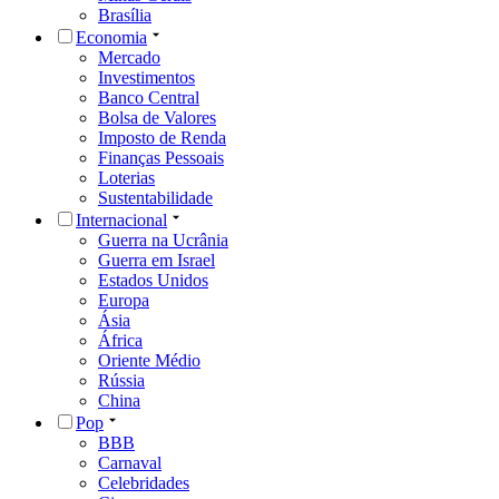
Brasília
Economia
Mercado
Investimentos
Banco Central
Bolsa de Valores
Imposto de Renda
Finanças Pessoais
Loterias
Sustentabilidade
Internacional
Guerra na Ucrânia
Guerra em Israel
Estados Unidos
Europa
Ásia
África
Oriente Médio
Rússia
China
Pop
BBB
Carnaval
Celebridades