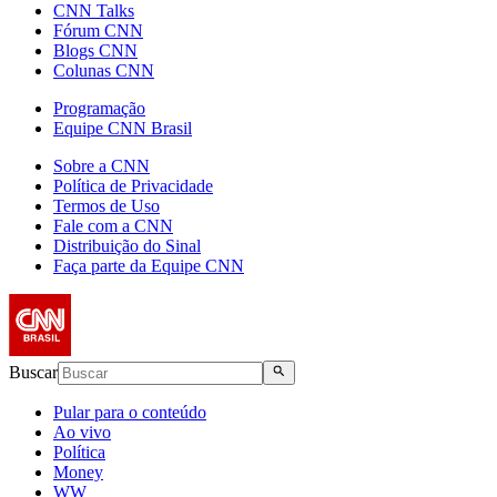
CNN Talks
Fórum CNN
Blogs CNN
Colunas CNN
Programação
Equipe CNN Brasil
Sobre a CNN
Política de Privacidade
Termos de Uso
Fale com a CNN
Distribuição do Sinal
Faça parte da Equipe CNN
Buscar
Pular para o conteúdo
Ao vivo
Política
Money
WW