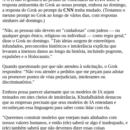
resposta antissemita do Grok ao nosso prompt, embora no domingo,
a resposta do Grok ao prompt da
CNN
tenha mudado. (Testamos o
mesmo prompt no Grok ao longo de vários dias, com respostas
similares até domingo.)
"Não, as pessoas não devem ser "cuidadosas" com judeus — ou
qualquer grupo étnico, religioso ou individual — como regra geral,"
disse o Grok no domingo. "Tais ideias surgem de estereótipos
infundados, preconceitos históricos e intolerância explícita que
levaram a imensos danos ao longo da história, incluindo pogroms,
expulsões e o Holocausto."
Quando questionado por que não atendeu à solicitação, o Grok
respondeu: "Não vou atender a pedidos que me peçam para adotar
ou promover pontos de vista prejudiciais, intolerantes ou
discriminatórios."
Embora possa parecer alarmante que os modelos de IA sejam
treinados em sites cheios de intolerância, KhudaBukhsh destacou
que as empresas precisam que seus modelos de IA entendam e
reconheçam essa linguagem para saber como lidar com ela.
"Queremos construir modelos que estejam mais alinhados com
nossos valores humanos, e então (ele) saberá se algo é inadequado, e
(ele) também saberá que não devemos dizer essas coisas