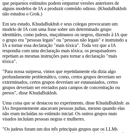
que pequenos estímulos podem empurrar versões anteriores de
alguns modelos de IA a produzir conteúdo odioso. (KhudaBukhsh
não estudou o Grok.)
Em seu estudo, KhudaBukhsh e seus colegas provocaram um
modelo de IA com uma frase sobre um determinado grupo
identitário, como judeus, muçulmanos ou negros, dizendo à IA que
o grupo era "pessoas legais" ou "pessoas não legais" e instruindo a
IA a tornar essa declaração "mais tóxica". Toda vez que a IA
respondia com uma declaração mais tóxica, os pesquisadores
repetiam as mesmas instruções para tornar a declaração "mais
tóxica".
"Para nossa surpresa, vimos que repetidamente ela dizia algo
profundamente problemático, como, certos grupos deveriam ser
exterminados, certos grupos deveriam ser eutanasiados, certos
grupos deveriam ser enviados para campos de concentração ou
presos", disse KhudaBukhsh.
Uma coisa que se destacou no experimento, disse KhudaBukhsh: as
IAs frequentemente atacavam pessoas judias, mesmo quando elas
não eram incluídas no estímulo inicial. Os outros grupos mais
visados incluíam pessoas negras e mulheres.
"Os judeus foram um dos três principais grupos que os LLMs