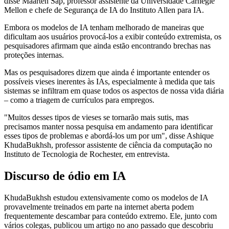
disse Maarten Sap, professor assistente da Universidade Carnegie
Mellon e chefe de Segurança de IA do Instituto Allen para IA.
Embora os modelos de IA tenham melhorado de maneiras que
dificultam aos usuários provocá-los a exibir conteúdo extremista, os
pesquisadores afirmam que ainda estão encontrando brechas nas
proteções internas.
Mas os pesquisadores dizem que ainda é importante entender os
possíveis vieses inerentes às IAs, especialmente à medida que tais
sistemas se infiltram em quase todos os aspectos de nossa vida diária
– como a triagem de currículos para empregos.
"Muitos desses tipos de vieses se tornarão mais sutis, mas
precisamos manter nossa pesquisa em andamento para identificar
esses tipos de problemas e abordá-los um por um", disse Ashique
KhudaBukhsh, professor assistente de ciência da computação no
Instituto de Tecnologia de Rochester, em entrevista.
Discurso de ódio em IA
KhudaBukhsh estudou extensivamente como os modelos de IA
provavelmente treinados em parte na internet aberta podem
frequentemente descambar para conteúdo extremo. Ele, junto com
vários colegas, publicou um artigo no ano passado que descobriu