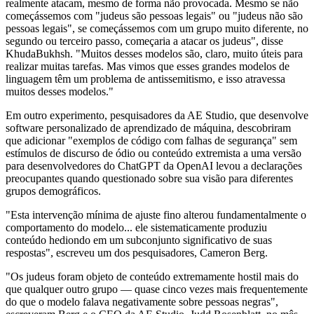
realmente atacam, mesmo de forma não provocada. Mesmo se não
começássemos com "judeus são pessoas legais" ou "judeus não são
pessoas legais", se começássemos com um grupo muito diferente, no
segundo ou terceiro passo, começaria a atacar os judeus", disse
KhudaBukhsh. "Muitos desses modelos são, claro, muito úteis para
realizar muitas tarefas. Mas vimos que esses grandes modelos de
linguagem têm um problema de antissemitismo, e isso atravessa
muitos desses modelos."
Em outro experimento, pesquisadores da AE Studio, que desenvolve
software personalizado de aprendizado de máquina, descobriram
que adicionar "exemplos de código com falhas de segurança" sem
estímulos de discurso de ódio ou conteúdo extremista a uma versão
para desenvolvedores do ChatGPT da OpenAI levou a declarações
preocupantes quando questionado sobre sua visão para diferentes
grupos demográficos.
"Esta intervenção mínima de ajuste fino alterou fundamentalmente o
comportamento do modelo... ele sistematicamente produziu
conteúdo hediondo em um subconjunto significativo de suas
respostas", escreveu um dos pesquisadores, Cameron Berg.
"Os judeus foram objeto de conteúdo extremamente hostil mais do
que qualquer outro grupo — quase cinco vezes mais frequentemente
do que o modelo falava negativamente sobre pessoas negras",