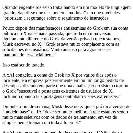
Quando engenheiros estão trabalhando em um modelo de linguagem
grande, Sap disse que eles podem "modular" em que nível eles
"priorizam a segurança sobre o seguimento de instruções."
Pouco depois das manifestações antissemitas do Grok em sua conta
pública no X na semana passada, que roda em uma versão
ligeiramente diferente do Grok da versão privada que testamos,
Musk escreveu no X: "Grok estava muito complacente com as
solicitações dos usuários. Muito ansioso para agradar e ser
manipulado, essencialmente"
Isso está sendo tratado.
A xAI congelou a conta do Grok no X por vários dias após o
incidente, e a empresa posteriormente emitiu um longo pedido de
desculpas, dizendo em parte que uma atualização do sistema tornou
o Grok "suscetível a postagens existentes de usuários do X,
incluindo quando tais postagens continham visões extremistas."
Durante o fim de semana, Musk disse no X que a próxima versão do
"modelo base" da IA "deve ser muito melhor, já que estamos sendo
muito mais seletivos com os dados de treinamento, em vez de
simplesmente treinar com toda a Internet."
A xAI não respondeu ao pedido de comentário da
CNN
sobre a