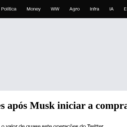
teúdo
Política
Money
WW
Agro
Infra
IA
E
es após Musk iniciar a compr
o valor de quase sete operações do Twitter