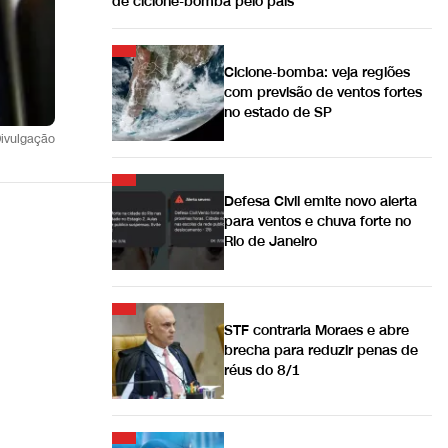
de ciclone-bomba pelo país
Ciclone-bomba: veja regiões
com previsão de ventos fortes
no estado de SP
Divulgação
Defesa Civil emite novo alerta
para ventos e chuva forte no
Rio de Janeiro
STF contraria Moraes e abre
brecha para reduzir penas de
réus do 8/1