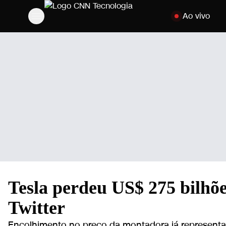
Pular para o con
Ao vivo
Tesla perdeu US$ 275 bilhõ
Twitter
Encolhimento no preço da montadora já representa 