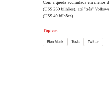
Com a queda acumulada em menos de 
(US$ 269 bilhões), até "três" Volksw
(US$ 49 bilhões).
Tópicos
Elon Musk
Tesla
Twitter