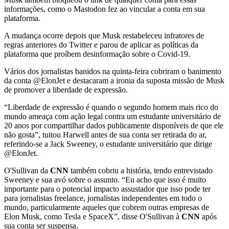
informações, como o Mastodon fez ao vincular a conta em sua
plataforma.
A mudança ocorre depois que Musk restabeleceu infratores de
regras anteriores do Twitter e parou de aplicar as políticas da
plataforma que proíbem desinformação sobre o Covid-19.
Vários dos jornalistas banidos na quinta-feira cobriram o banimento
da conta @ElonJet e destacaram a ironia da suposta missão de Musk
de promover a liberdade de expressão.
“Liberdade de expressão é quando o segundo homem mais rico do
mundo ameaça com ação legal contra um estudante universitário de
20 anos por compartilhar dados publicamente disponíveis de que ele
não gosta”, tuitou Harwell antes de sua conta ser retirada do ar,
referindo-se a Jack Sweeney, o estudante universitário que dirige
@ElonJet.
O'Sullivan da
CNN
também cobriu a história, tendo entrevistado
Sweeney e sua avó sobre o assunto. “Eu acho que isso é muito
importante para o potencial impacto assustador que isso pode ter
para jornalistas freelance, jornalistas independentes em todo o
mundo, particularmente aqueles que cobrem outras empresas de
Elon Musk, como Tesla e SpaceX”, disse O'Sullivan à
CNN
após
sua conta ser suspensa.