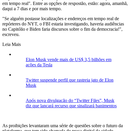
em tempo real". Entre as opções de respostão, estão: agora, amanhã,
daqui a 7 dias e por mais tempo.
"Se alguém postasse localizações e endereços em tempo real de
repórteres do NYT, o FBI estaria investigando, haveria audiências
no Capitólio e Biden faria discursos sobre o fim da democracia!",
escreveu.
Leia Mais
Elon Musk vende mais de US$ 3,5 bilhões em
ações da Tesla
Twitter suspende perfil que rastreia jato de Elon
Musk
Após nova divulgação do “Twitter Files”, Musk
diz que lançará recurso que sinalizará banimentos
As proibições levantaram uma série de questões sobre o futuro da
plataforma, que tem sido chamada de praça digital da cidade.