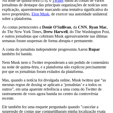
Na noite de quinta-feira (15), o
Twitter
baniu as contas de vários
jornalistas de destaque das principais organizações de notícias sem
explicação, aparentemente marcando uma tentativa significativa do
novo proprietário,
Elon Musk
, de exercer sua autoridade unilateral
sobre a plataforma.
As contas pertencentes a
Donie O'Sullivan
, da
CNN
,
Ryan Mac
,
do The New York Times,
Drew Harwell
, do The Washington Post,
e outros jornalistas que cobriram Musk agressivamente nas últimas
semanas foram suspensas de forma abrupta e permanente.
A conta do jornalista independente progressista Aaron
Rupar
também foi banida.
Nem Musk nem o Twitter responderam a um pedido de comentário
na noite de quinta-feira, e a plataforma não explicou precisamente
por que os jornalistas foram exilados da plataforma.
Mas, quando a notícia foi divulgada online, Musk twittou que “as
mesmas regras de doxing se aplicam a ‘jornalistas’ e a todos os
outros”, em uma aparente referência a uma conta do Twitter de
rastreamento de voos agora banida no centro da controvérsia
recente.
Ele também fez uma enquete perguntado quando "cancelar a
suspensão de contas que compartilharam minha localização exata