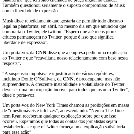
Também questionou seriamente o suposto compromisso de Musk
com a liberdade de expressão.
Musk disse repetidamente que gostaria de permitir todo discurso
legal na plataforma; em abril, no mesmo dia em que anunciou que
compraria o Twitter, ele twittou: “Espero que até meus piores
críticos permaneçam no Twitter, porque é isso que significa
liberdade de expressão”.
Um porta-voz da
CNN
disse que a empresa pediu uma explicação
ao Twitter e que “reavaliaria nosso relacionamento com base nessa
resposta”.
“A suspensão impulsiva e injustificada de vários repórteres,
incluindo Donie O’Sullivan, da
CNN
, é preocupante, mas não
surpreendente. A crescente instabilidade e volatilidade do Twitter
deve ser uma preocupação incrível para todos que usam o Twitter”,
disse o porta-voz.
Um porta-voz do New York Times chamou as proibições em massa
de “questionáveis ​​e infelizes”, acrescentando: “Nem o The Times
nem Ryan receberam qualquer explicação sobre por que isso
ocorreu. Esperamos que todas as contas dos jornalistas sejam
restabelecidas e que o Twitter forneça uma explicação satisfatória
para essa ação”.