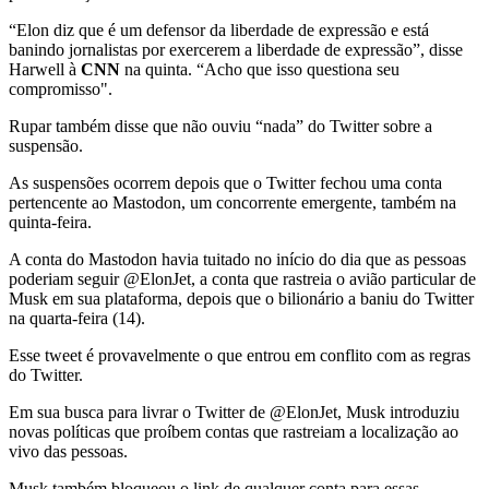
“Elon diz que é um defensor da liberdade de expressão e está
banindo jornalistas por exercerem a liberdade de expressão”, disse
Harwell à
CNN
na quinta. “Acho que isso questiona seu
compromisso".
Rupar também disse que não ouviu “nada” do Twitter sobre a
suspensão.
As suspensões ocorrem depois que o Twitter fechou uma conta
pertencente ao Mastodon, um concorrente emergente, também na
quinta-feira.
A conta do Mastodon havia tuitado no início do dia que as pessoas
poderiam seguir @ElonJet, a conta que rastreia o avião particular de
Musk em sua plataforma, depois que o bilionário a baniu do Twitter
na quarta-feira (14).
Esse tweet é provavelmente o que entrou em conflito com as regras
do Twitter.
Em sua busca para livrar o Twitter de @ElonJet, Musk introduziu
novas políticas que proíbem contas que rastreiam a localização ao
vivo das pessoas.
Musk também bloqueou o link de qualquer conta para essas