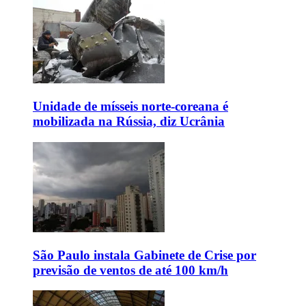
Unidade de mísseis norte-coreana é
mobilizada na Rússia, diz Ucrânia
São Paulo instala Gabinete de Crise por
previsão de ventos de até 100 km/h