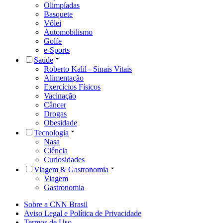
Olimpíadas
Basquete
Vôlei
Automobilismo
Golfe
e-Sports
Saúde
Roberto Kalil - Sinais Vitais
Alimentação
Exercícios Físicos
Vacinação
Câncer
Drogas
Obesidade
Tecnologia
Nasa
Ciência
Curiosidades
Viagem & Gastronomia
Viagem
Gastronomia
Sobre a CNN Brasil
Aviso Legal e Política de Privacidade
Termos de Uso