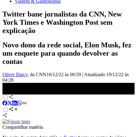
Viagem & Gastronomia
Twitter bane jornalistas da CNN, New
York Times e Washington Post sem
explicação
Novo dono da rede social, Elon Musk, fez
um enquete para quando devolver as
contas
Oliver Darcy
, da CNN
16/12/22 às 00:59
|
Atualizado
19/12/22 às
04:28
Análise: Elon Musk suspende contas de jornalistas no Twitter |
CNN 360º
Compartilhar matéria