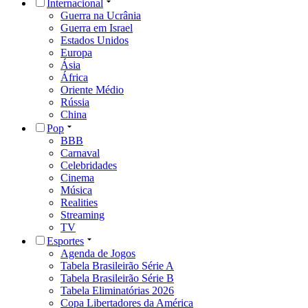
Internacional
Guerra na Ucrânia
Guerra em Israel
Estados Unidos
Europa
Ásia
África
Oriente Médio
Rússia
China
Pop
BBB
Carnaval
Celebridades
Cinema
Música
Realities
Streaming
TV
Esportes
Agenda de Jogos
Tabela Brasileirão Série A
Tabela Brasileirão Série B
Tabela Eliminatórias 2026
Copa Libertadores da América