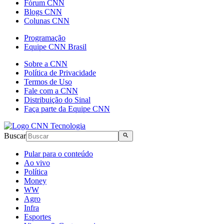
Fórum CNN
Blogs CNN
Colunas CNN
Programação
Equipe CNN Brasil
Sobre a CNN
Política de Privacidade
Termos de Uso
Fale com a CNN
Distribuição do Sinal
Faça parte da Equipe CNN
Buscar
Pular para o conteúdo
Ao vivo
Política
Money
WW
Agro
Infra
Esportes