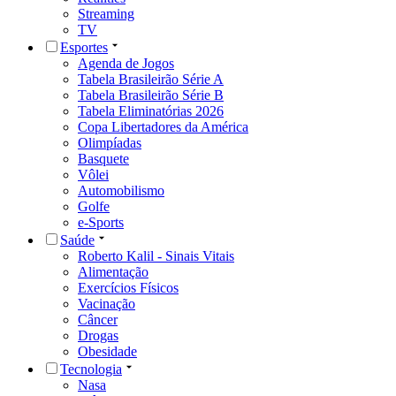
Streaming
TV
Esportes
Agenda de Jogos
Tabela Brasileirão Série A
Tabela Brasileirão Série B
Tabela Eliminatórias 2026
Copa Libertadores da América
Olimpíadas
Basquete
Vôlei
Automobilismo
Golfe
e-Sports
Saúde
Roberto Kalil - Sinais Vitais
Alimentação
Exercícios Físicos
Vacinação
Câncer
Drogas
Obesidade
Tecnologia
Nasa