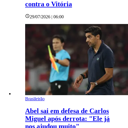
contra o Vitória
29/07/2026 | 06:00
Brasileirão
Abel sai em defesa de Carlos
Miguel após derrota: "Ele já
nos ajudou muito"