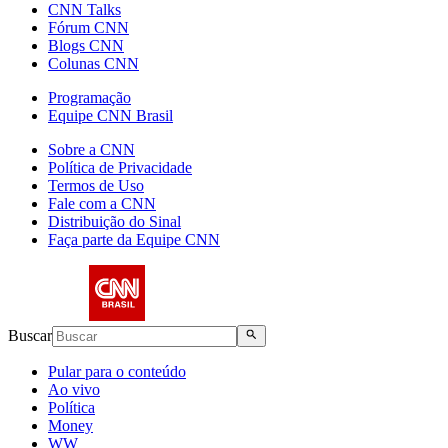
CNN Talks
Fórum CNN
Blogs CNN
Colunas CNN
Programação
Equipe CNN Brasil
Sobre a CNN
Política de Privacidade
Termos de Uso
Fale com a CNN
Distribuição do Sinal
Faça parte da Equipe CNN
Buscar
Pular para o conteúdo
Ao vivo
Política
Money
WW