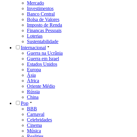
Mercado
Investimentos
Banco Central
Bolsa de Valores
Imposto de Renda
Finanças Pessoais
Loterias
Sustentabilidade
Internacional
Guerra na Ucrânia
Guerra em Israel
Estados Unidos
Europa
Ásia
África
Oriente Médio
Rússia
China
Pop
BBB
Carnaval
Celebridades
Cinema
Música
Realities