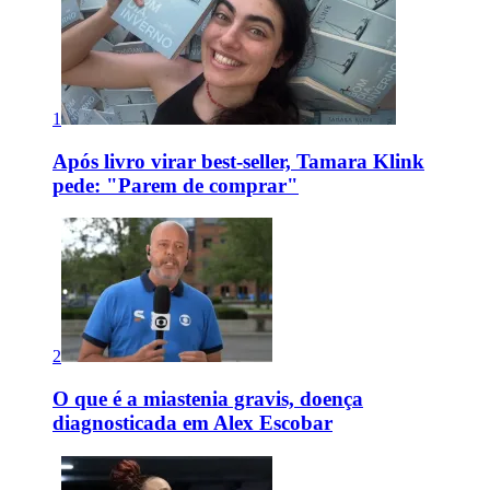
1
Após livro virar best-seller, Tamara Klink
pede: "Parem de comprar"
2
O que é a miastenia gravis, doença
diagnosticada em Alex Escobar