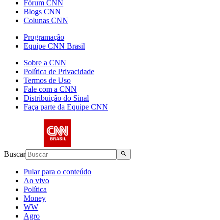
Fórum CNN
Blogs CNN
Colunas CNN
Programação
Equipe CNN Brasil
Sobre a CNN
Política de Privacidade
Termos de Uso
Fale com a CNN
Distribuição do Sinal
Faça parte da Equipe CNN
Buscar
Pular para o conteúdo
Ao vivo
Política
Money
WW
Agro