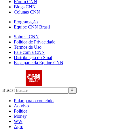
Fórum CNN
Blogs CNN
Colunas CNN
Programação
Equipe CNN Brasil
Sobre a CNN
Política de Privacidade
Termos de Uso
Fale com a CNN
Distribuição do Sinal
Faça parte da Equipe CNN
Buscar
Pular para o conteúdo
Ao vivo
Política
Money
WW
Agro