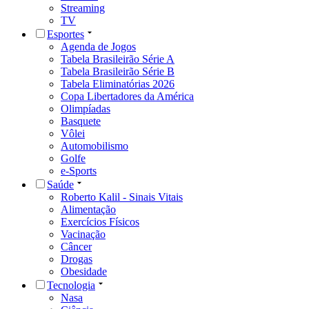
Streaming
TV
Esportes
Agenda de Jogos
Tabela Brasileirão Série A
Tabela Brasileirão Série B
Tabela Eliminatórias 2026
Copa Libertadores da América
Olimpíadas
Basquete
Vôlei
Automobilismo
Golfe
e-Sports
Saúde
Roberto Kalil - Sinais Vitais
Alimentação
Exercícios Físicos
Vacinação
Câncer
Drogas
Obesidade
Tecnologia
Nasa