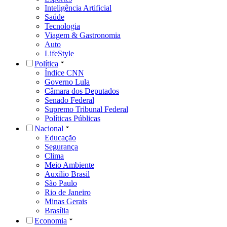
Inteligência Artificial
Saúde
Tecnologia
Viagem & Gastronomia
Auto
LifeStyle
Política
Índice CNN
Governo Lula
Câmara dos Deputados
Senado Federal
Supremo Tribunal Federal
Políticas Públicas
Nacional
Educação
Segurança
Clima
Meio Ambiente
Auxílio Brasil
São Paulo
Rio de Janeiro
Minas Gerais
Brasília
Economia