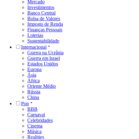
Mercado
Investimentos
Banco Central
Bolsa de Valores
Imposto de Renda
Finanças Pessoais
Loterias
Sustentabilidade
Internacional
Guerra na Ucrânia
Guerra em Israel
Estados Unidos
Europa
Ásia
África
Oriente Médio
Rússia
China
Pop
BBB
Carnaval
Celebridades
Cinema
Música
Realities