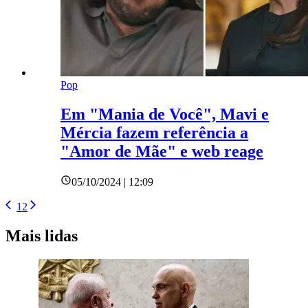
Pop
Em "Mania de Você", Mavi e
Mércia fazem referência a
"Amor de Mãe" e web reage
05/10/2024 | 12:09
1
2
Mais lidas