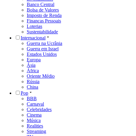
Banco Central
Bolsa de Valores
Imposto de Renda
Finanças Pessoais
Loterias
Sustentabilidade
Internacional
Guerra na Ucrânia
Guerra em Israel
Estados Unidos
Europa
Ásia
África
Oriente Médio
Rússia
China
Pop
BBB
Carnaval
Celebridades
Cinema
Música
Realities
Streaming