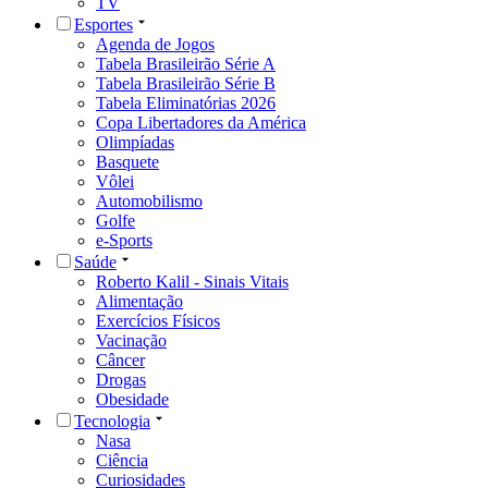
TV
Esportes
Agenda de Jogos
Tabela Brasileirão Série A
Tabela Brasileirão Série B
Tabela Eliminatórias 2026
Copa Libertadores da América
Olimpíadas
Basquete
Vôlei
Automobilismo
Golfe
e-Sports
Saúde
Roberto Kalil - Sinais Vitais
Alimentação
Exercícios Físicos
Vacinação
Câncer
Drogas
Obesidade
Tecnologia
Nasa
Ciência
Curiosidades