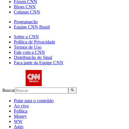
Fórum CNN
Blogs CNN
Colunas CNN
Programação
Equipe CNN Brasil
Sobre a CNN
Política de Privacidade
Termos de Uso
Fale com a CNN
Distribuição do Sinal
Faça parte da Equipe CNN
Buscar
Pular para o conteúdo
Ao vivo
Política
Money
WW
Agro