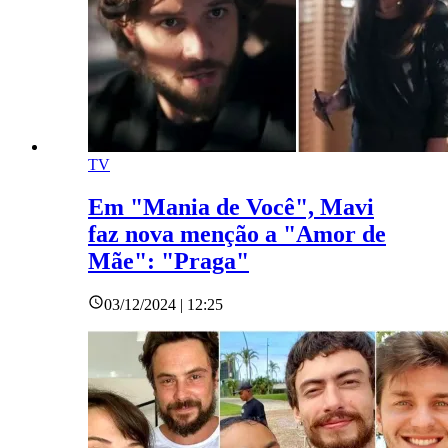
TV
Em "Mania de Você", Mavi
faz nova menção a "Amor de
Mãe": "Praga"
03/12/2024 | 12:25