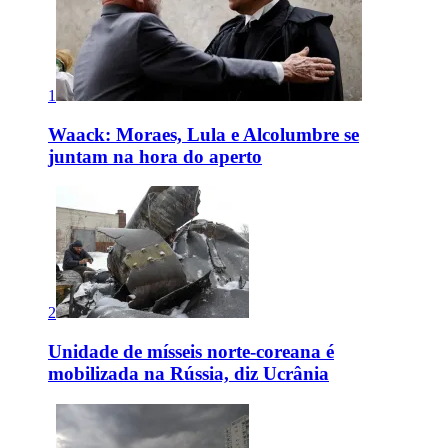
1
Waack: Moraes, Lula e Alcolumbre se
juntam na hora do aperto
2
Unidade de mísseis norte-coreana é
mobilizada na Rússia, diz Ucrânia