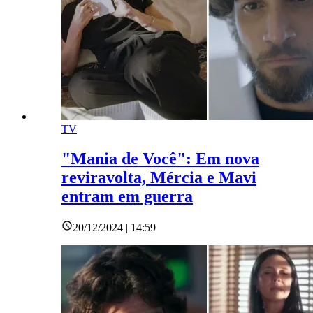
TV
"Mania de Você": Em nova
reviravolta, Mércia e Mavi
entram em guerra
20/12/2024 | 14:59