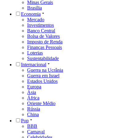
Minas Gerais
Brasília
Economia
Mercado
Investimentos
Banco Central
Bolsa de Valores
Imposto de Renda
Finanças Pessoais
Loterias
Sustentabilidade
Internacional
Guerra na Ucrânia
Guerra em Israel
Estados Unidos
Europa
Ásia
África
Oriente Médio
Rússia
China
Pop
BBB
Carnaval
Celebridades