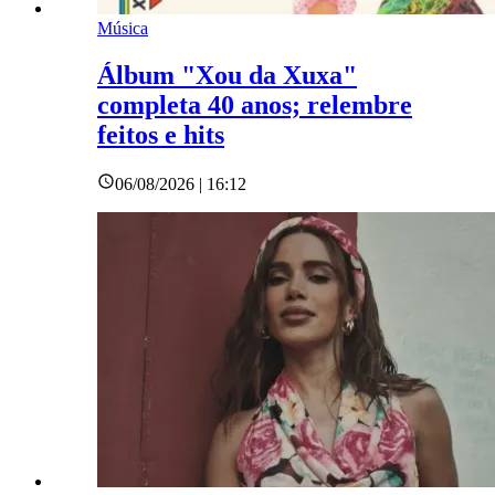
Música
Álbum "Xou da Xuxa"
completa 40 anos; relembre
feitos e hits
06/08/2026 | 16:12