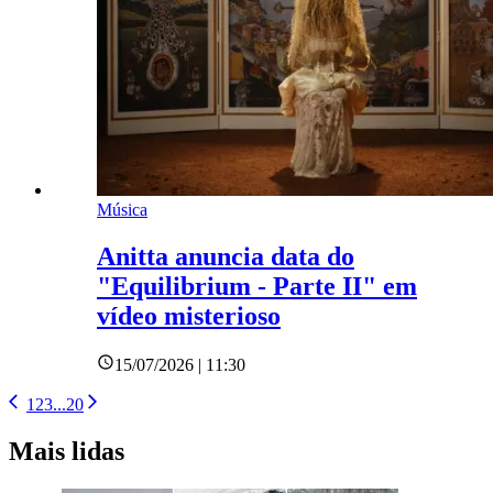
Música
Anitta anuncia data do
"Equilibrium - Parte II" em
vídeo misterioso
15/07/2026 | 11:30
1
2
3
...
20
Mais lidas