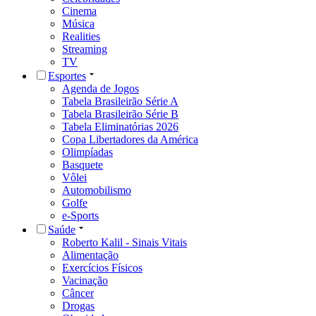
Cinema
Música
Realities
Streaming
TV
Esportes
Agenda de Jogos
Tabela Brasileirão Série A
Tabela Brasileirão Série B
Tabela Eliminatórias 2026
Copa Libertadores da América
Olimpíadas
Basquete
Vôlei
Automobilismo
Golfe
e-Sports
Saúde
Roberto Kalil - Sinais Vitais
Alimentação
Exercícios Físicos
Vacinação
Câncer
Drogas