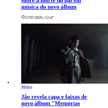
sobre a morte do pai em
música do novo álbum
27/07/2026 | 12:47
Música
Jão revela capa e faixas de
novo álbum "Memórias