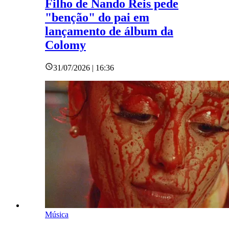
Filho de Nando Reis pede
"benção" do pai em
lançamento de álbum da
Colomy
31/07/2026 | 16:36
Música