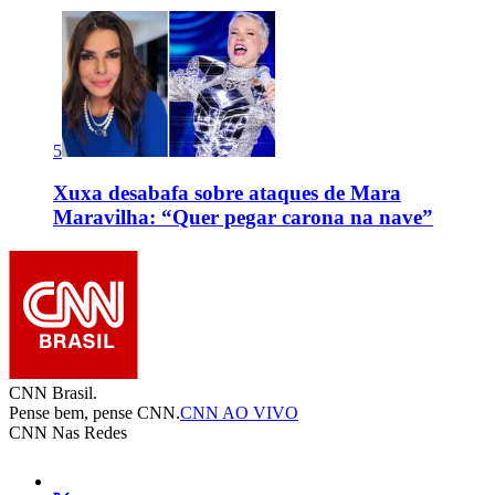
5
Xuxa desabafa sobre ataques de Mara
Maravilha: “Quer pegar carona na nave”
CNN Brasil.
Pense bem, pense CNN.
CNN AO VIVO
CNN Nas Redes