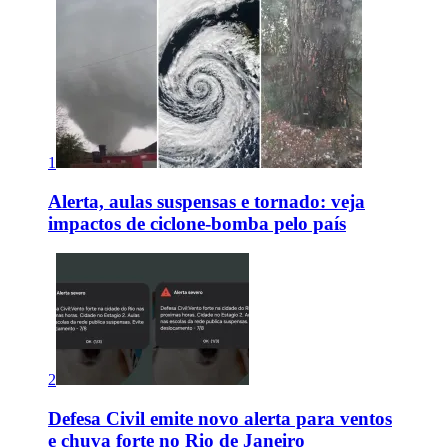
1
Alerta, aulas suspensas e tornado: veja
impactos de ciclone-bomba pelo país
2
Defesa Civil emite novo alerta para ventos
e chuva forte no Rio de Janeiro