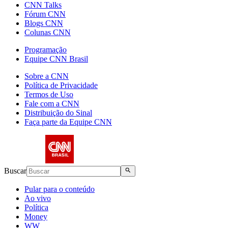
CNN Talks
Fórum CNN
Blogs CNN
Colunas CNN
Programação
Equipe CNN Brasil
Sobre a CNN
Política de Privacidade
Termos de Uso
Fale com a CNN
Distribuição do Sinal
Faça parte da Equipe CNN
Buscar
Pular para o conteúdo
Ao vivo
Política
Money
WW