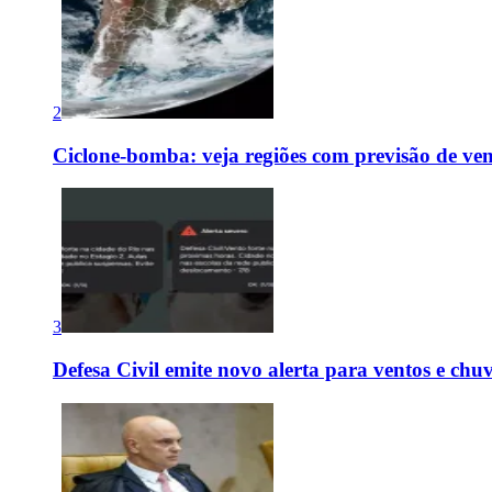
2
Ciclone-bomba: veja regiões com previsão de ven
3
Defesa Civil emite novo alerta para ventos e chu