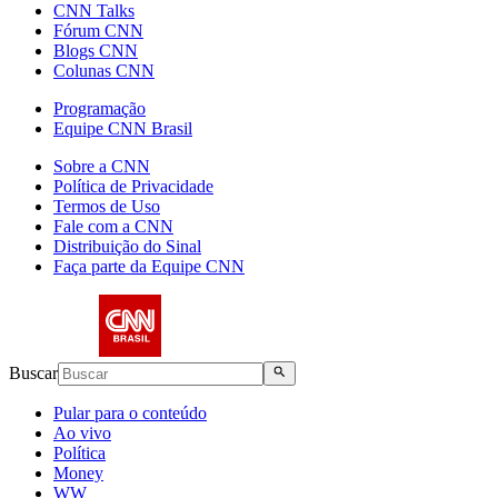
CNN Talks
Fórum CNN
Blogs CNN
Colunas CNN
Programação
Equipe CNN Brasil
Sobre a CNN
Política de Privacidade
Termos de Uso
Fale com a CNN
Distribuição do Sinal
Faça parte da Equipe CNN
Buscar
Pular para o conteúdo
Ao vivo
Política
Money
WW