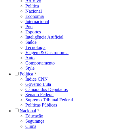
Ao Vivo
Política
Nacional
Economia
Internacional
Pop
Esportes
Inteligência Artificial
Saúde
Tecnologia
Viagem & Gastronomia
Auto
Comportamento
Style
Política
Índice CNN
Governo Lula
Câmara dos Deputados
Senado Federal
Supremo Tribunal Federal
Políticas Públicas
Nacional
Educação
Segurança
Clima