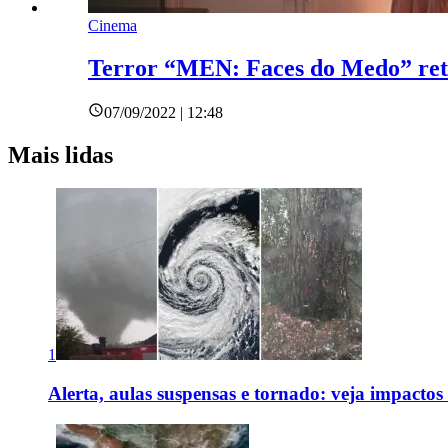
Cinema
Terror “MEN: Faces do Medo” retr
07/09/2022 | 12:48
Mais lidas
1
Alerta, aulas suspensas e tornado: veja impactos