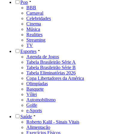
Pop
BBB
Carnaval
Celebridades
Cinema
Música
Realities
Streaming
TV
Esportes
Agenda de Jogos
Tabela Brasileirão Série A
Tabela Brasileirão Série B
Tabela Eliminatórias 2026
Copa Libertadores da América
Olimpíadas
Basquete
Vôlei
Automobilismo
Golfe
e-Sports
Saúde
Roberto Kalil - Sinais Vitais
Alimentação
Exercícios Físicos