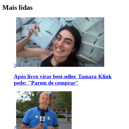
Mais lidas
1
Após livro virar best-seller, Tamara Klink
pede: "Parem de comprar"
2