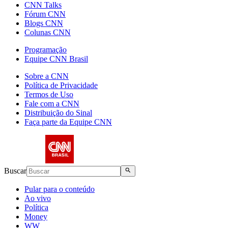
CNN Talks
Fórum CNN
Blogs CNN
Colunas CNN
Programação
Equipe CNN Brasil
Sobre a CNN
Política de Privacidade
Termos de Uso
Fale com a CNN
Distribuição do Sinal
Faça parte da Equipe CNN
Buscar
Pular para o conteúdo
Ao vivo
Política
Money
WW