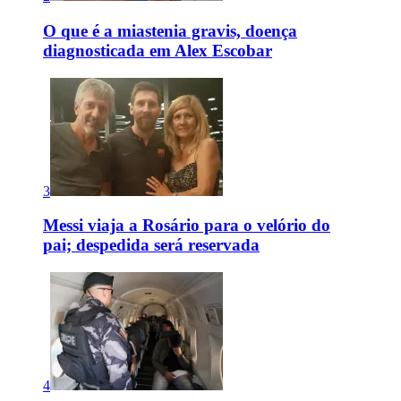
O que é a miastenia gravis, doença
diagnosticada em Alex Escobar
3
Messi viaja a Rosário para o velório do
pai; despedida será reservada
4