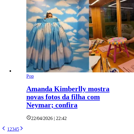
Pop
Amanda Kimberlly mostra
novas fotos da filha com
Neymar; confira
22/04/2026 | 22:42
1
2
3
4
5