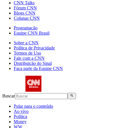
CNN Talks
Fórum CNN
Blogs CNN
Colunas CNN
Programação
Equipe CNN Brasil
Sobre a CNN
Política de Privacidade
Termos de Uso
Fale com a CNN
Distribuição do Sinal
Faça parte da Equipe CNN
Buscar
Pular para o conteúdo
Ao vivo
Política
Money
WW