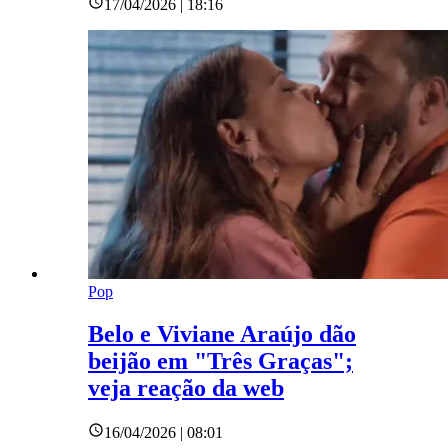
17/04/2026 | 18:16
Pop
Belo e Viviane Araújo dão
beijão em "Três Graças";
veja reação da web
16/04/2026 | 08:01