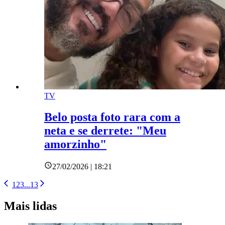
TV
Belo posta foto rara com a
neta e se derrete: "Meu
amorzinho"
27/02/2026 | 18:21
1
2
3
...
13
Mais lidas