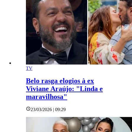
TV
Belo rasga elogios à ex
Viviane Araújo: "Linda e
maravilhosa"
23/03/2026 | 09:29