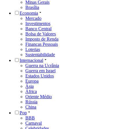
Minas Gerais
Brasília
Economia
Mercado
Investimentos
Banco Central
Bolsa de Valores
Imposto de Renda
Finanças Pessoais
Loterias
Sustentabilidade
Internacional
Guerra na Ucrânia
Guerra em Israel
Estados Unidos
Europa
Ásia
África
Oriente Médio
Rússia
China
Pop
BBB
Carnaval
Celebridades