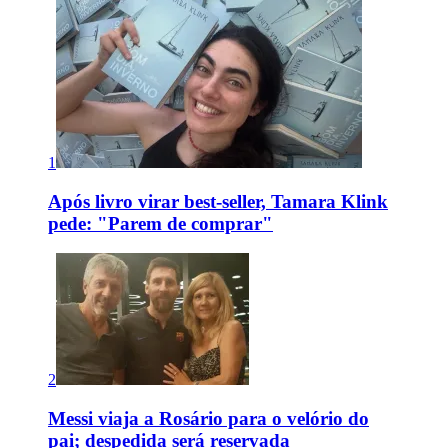
1
Após livro virar best-seller, Tamara Klink
pede: "Parem de comprar"
2
Messi viaja a Rosário para o velório do
pai; despedida será reservada