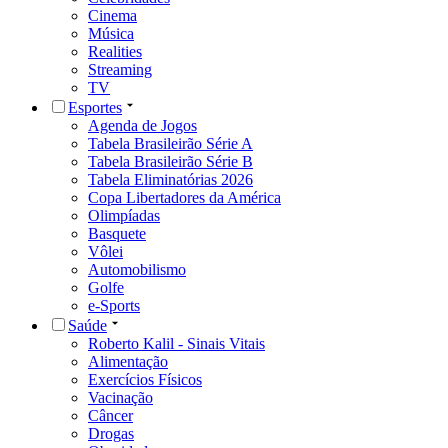
Cinema
Música
Realities
Streaming
TV
Esportes
Agenda de Jogos
Tabela Brasileirão Série A
Tabela Brasileirão Série B
Tabela Eliminatórias 2026
Copa Libertadores da América
Olimpíadas
Basquete
Vôlei
Automobilismo
Golfe
e-Sports
Saúde
Roberto Kalil - Sinais Vitais
Alimentação
Exercícios Físicos
Vacinação
Câncer
Drogas