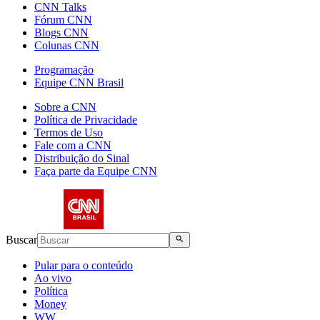
CNN Talks
Fórum CNN
Blogs CNN
Colunas CNN
Programação
Equipe CNN Brasil
Sobre a CNN
Política de Privacidade
Termos de Uso
Fale com a CNN
Distribuição do Sinal
Faça parte da Equipe CNN
Buscar
Pular para o conteúdo
Ao vivo
Política
Money
WW