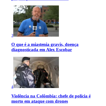
3
O que é a miastenia gravis, doença
diagnosticada em Alex Escobar
4
Violência na Colômbia: chefe de polícia é
morto em ataque com drones