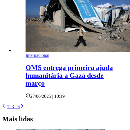
Internacional
OMS entrega primeira ajuda
humanitária a Gaza desde
março
27/06/2025 | 10:19
1
2
3
...
6
Mais lidas