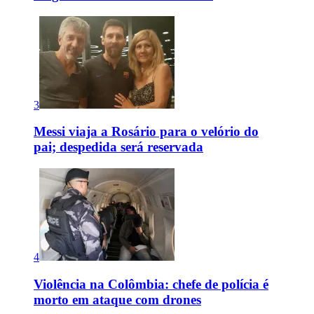
3
Messi viaja a Rosário para o velório do
pai; despedida será reservada
4
Violência na Colômbia: chefe de polícia é
morto em ataque com drones