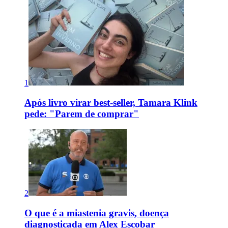
1
Após livro virar best-seller, Tamara Klink
pede: "Parem de comprar"
2
O que é a miastenia gravis, doença
diagnosticada em Alex Escobar