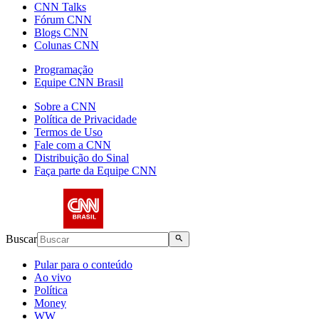
CNN Talks
Fórum CNN
Blogs CNN
Colunas CNN
Programação
Equipe CNN Brasil
Sobre a CNN
Política de Privacidade
Termos de Uso
Fale com a CNN
Distribuição do Sinal
Faça parte da Equipe CNN
Buscar
Pular para o conteúdo
Ao vivo
Política
Money
WW