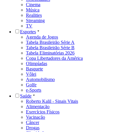
Cinema
Música
Realities
Streaming
TV
Esportes
Agenda de Jogos
Tabela Brasileirão Série A
Tabela Brasileirão Série B
Tabela Eliminatórias 2026
Copa Libertadores da América
Olimpíadas
Basquete
Vôlei
Automobilismo
Golfe
e-Sports
Saúde
Roberto Kalil - Sinais Vitais
Alimentação
Exercícios Físicos
Vacinação
Câncer
Drogas