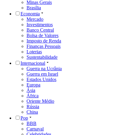
Minas Gerais
Brasília
Economia
Mercado
Investimentos
Banco Central
Bolsa de Valores
Imposto de Renda
Finanças Pessoais
Loterias
Sustentabilidade
Internacional
Guerra na Ucrânia
Guerra em Israel
Estados Unidos
Europa
Ásia
África
Oriente Médio
Rússia
China
Pop
BBB
Carnaval
Celebridades