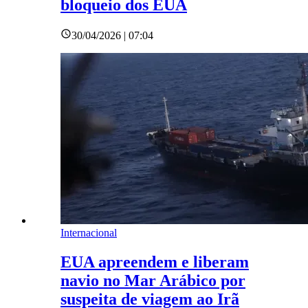
bloqueio dos EUA
30/04/2026 | 07:04
Internacional
EUA apreendem e liberam
navio no Mar Arábico por
suspeita de viagem ao Irã