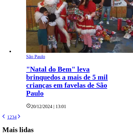
São Paulo
"Natal do Bem" leva
brinquedos a mais de 5 mil
crianças em favelas de São
Paulo
20/12/2024 | 13:01
1
2
3
4
Mais lidas