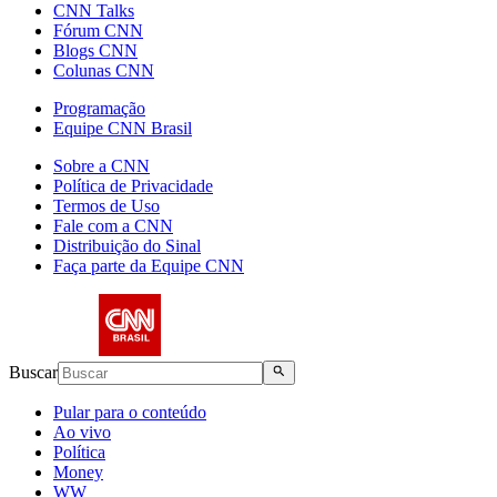
CNN Talks
Fórum CNN
Blogs CNN
Colunas CNN
Programação
Equipe CNN Brasil
Sobre a CNN
Política de Privacidade
Termos de Uso
Fale com a CNN
Distribuição do Sinal
Faça parte da Equipe CNN
Buscar
Pular para o conteúdo
Ao vivo
Política
Money
WW