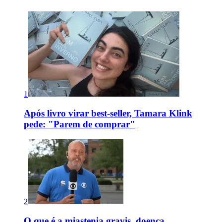
1
Após livro virar best-seller, Tamara Klink
pede: "Parem de comprar"
2
O que é a miastenia gravis, doença