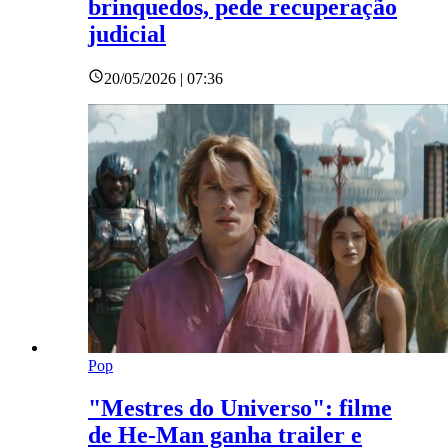
brinquedos, pede recuperação
judicial
20/05/2026 | 07:36
Pop
"Mestres do Universo": filme
de He-Man ganha trailer e