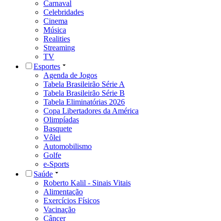
Carnaval
Celebridades
Cinema
Música
Realities
Streaming
TV
Esportes
Agenda de Jogos
Tabela Brasileirão Série A
Tabela Brasileirão Série B
Tabela Eliminatórias 2026
Copa Libertadores da América
Olimpíadas
Basquete
Vôlei
Automobilismo
Golfe
e-Sports
Saúde
Roberto Kalil - Sinais Vitais
Alimentação
Exercícios Físicos
Vacinação
Câncer