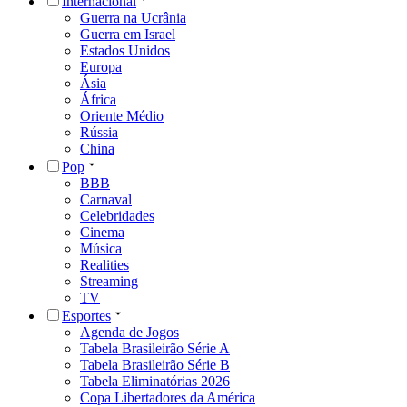
Internacional
Guerra na Ucrânia
Guerra em Israel
Estados Unidos
Europa
Ásia
África
Oriente Médio
Rússia
China
Pop
BBB
Carnaval
Celebridades
Cinema
Música
Realities
Streaming
TV
Esportes
Agenda de Jogos
Tabela Brasileirão Série A
Tabela Brasileirão Série B
Tabela Eliminatórias 2026
Copa Libertadores da América