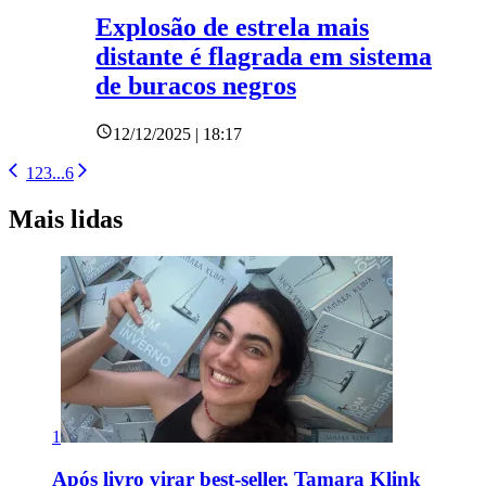
Explosão de estrela mais
distante é flagrada em sistema
de buracos negros
12/12/2025 | 18:17
1
2
3
...
6
Mais lidas
1
Após livro virar best-seller, Tamara Klink