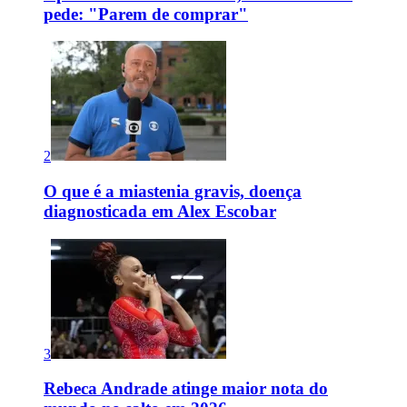
pede: "Parem de comprar"
2
O que é a miastenia gravis, doença
diagnosticada em Alex Escobar
3
Rebeca Andrade atinge maior nota do