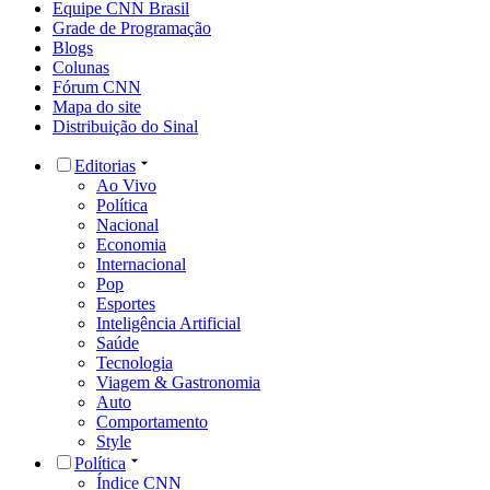
Equipe CNN Brasil
Grade de Programação
Blogs
Colunas
Fórum CNN
Mapa do site
Distribuição do Sinal
Editorias
Ao Vivo
Política
Nacional
Economia
Internacional
Pop
Esportes
Inteligência Artificial
Saúde
Tecnologia
Viagem & Gastronomia
Auto
Comportamento
Style
Política
Índice CNN