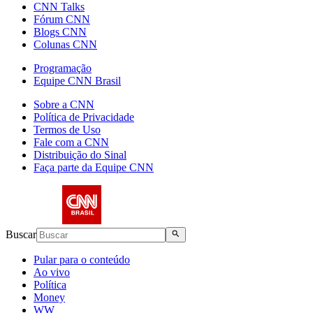
CNN Talks
Fórum CNN
Blogs CNN
Colunas CNN
Programação
Equipe CNN Brasil
Sobre a CNN
Política de Privacidade
Termos de Uso
Fale com a CNN
Distribuição do Sinal
Faça parte da Equipe CNN
Buscar
Pular para o conteúdo
Ao vivo
Política
Money
WW