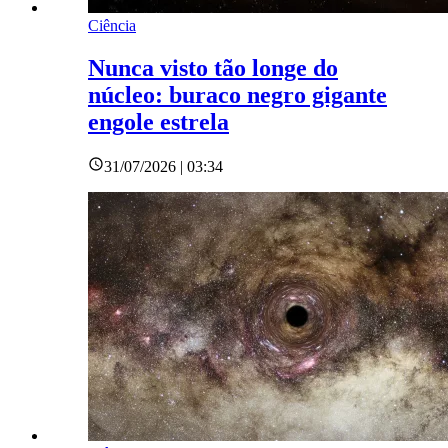
Ciência
Nunca visto tão longe do
núcleo: buraco negro gigante
engole estrela
31/07/2026 | 03:34