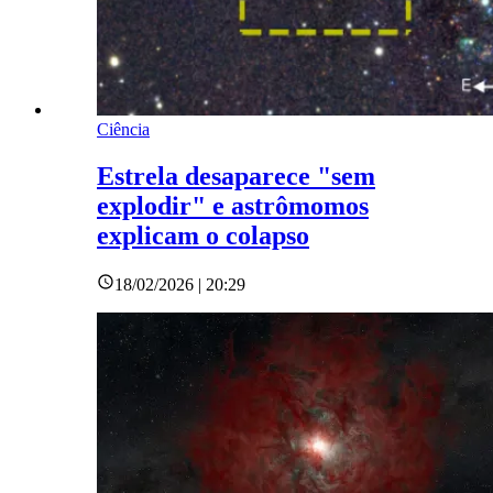
Ciência
Estrela desaparece "sem
explodir" e astrômomos
explicam o colapso
18/02/2026 | 20:29