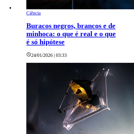
Ciência
Buracos negros, brancos e de
minhoca: o que é real e o que
é só hipótese
24/01/2026 | 03:33