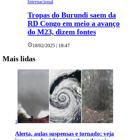
Internacional
Tropas do Burundi saem da
RD Congo em meio a avanço
do M23, dizem fontes
18/02/2025 | 18:47
Mais lidas
1
Alerta, aulas suspensas e tornado: veja