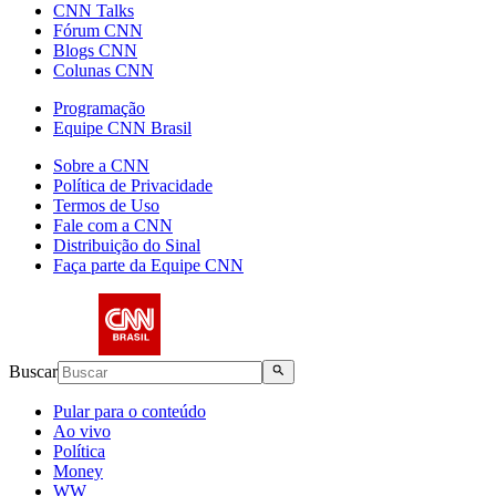
CNN Talks
Fórum CNN
Blogs CNN
Colunas CNN
Programação
Equipe CNN Brasil
Sobre a CNN
Política de Privacidade
Termos de Uso
Fale com a CNN
Distribuição do Sinal
Faça parte da Equipe CNN
Buscar
Pular para o conteúdo
Ao vivo
Política
Money
WW