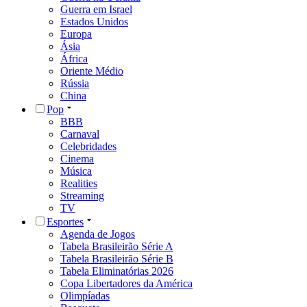
Guerra em Israel
Estados Unidos
Europa
Ásia
África
Oriente Médio
Rússia
China
Pop
BBB
Carnaval
Celebridades
Cinema
Música
Realities
Streaming
TV
Esportes
Agenda de Jogos
Tabela Brasileirão Série A
Tabela Brasileirão Série B
Tabela Eliminatórias 2026
Copa Libertadores da América
Olimpíadas