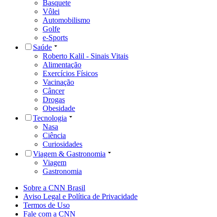
Basquete
Vôlei
Automobilismo
Golfe
e-Sports
Saúde
Roberto Kalil - Sinais Vitais
Alimentação
Exercícios Físicos
Vacinação
Câncer
Drogas
Obesidade
Tecnologia
Nasa
Ciência
Curiosidades
Viagem & Gastronomia
Viagem
Gastronomia
Sobre a CNN Brasil
Aviso Legal e Política de Privacidade
Termos de Uso
Fale com a CNN