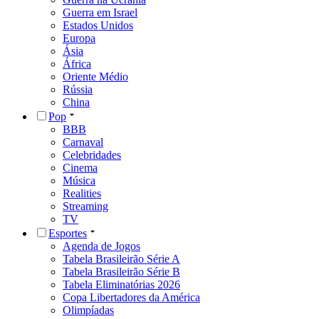
Guerra em Israel
Estados Unidos
Europa
Ásia
África
Oriente Médio
Rússia
China
Pop
BBB
Carnaval
Celebridades
Cinema
Música
Realities
Streaming
TV
Esportes
Agenda de Jogos
Tabela Brasileirão Série A
Tabela Brasileirão Série B
Tabela Eliminatórias 2026
Copa Libertadores da América
Olimpíadas