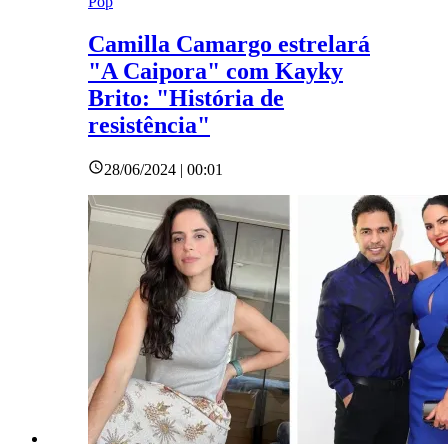
Pop
Camilla Camargo estrelará
"A Caipora" com Kayky
Brito: "História de
resistência"
28/06/2024 | 00:01