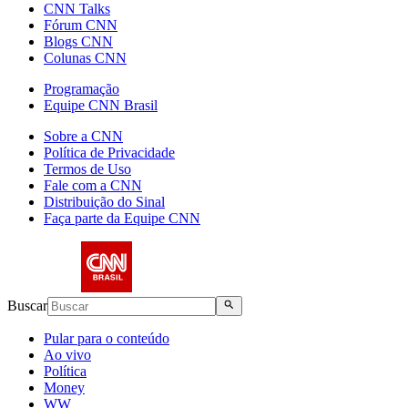
CNN Talks
Fórum CNN
Blogs CNN
Colunas CNN
Programação
Equipe CNN Brasil
Sobre a CNN
Política de Privacidade
Termos de Uso
Fale com a CNN
Distribuição do Sinal
Faça parte da Equipe CNN
Buscar
Pular para o conteúdo
Ao vivo
Política
Money
WW